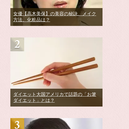
女優【高木美保】の美容の秘訣、メイク
方法、化粧品は？
ダイエット大国アメリカで話題の「お箸
ダイエット」とは？