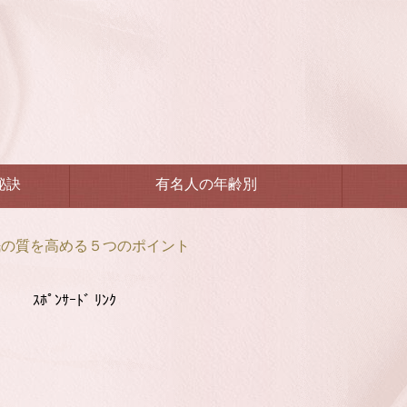
秘訣
有名人の年齢別
眠の質を高める５つのポイント
ｽﾎﾟﾝｻｰﾄﾞ ﾘﾝｸ