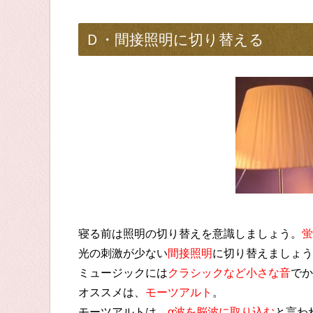
Ｄ・間接照明に切り替える
寝る前は照明の切り替えを意識しましょう。
蛍
光の刺激が少ない
間接照明
に切り替えましょう
ミュージックには
クラシックなど小さな音
でか
オススメは、
モーツアルト
。
モーツアルトは、
α波を脳波に取り込む
と言わ