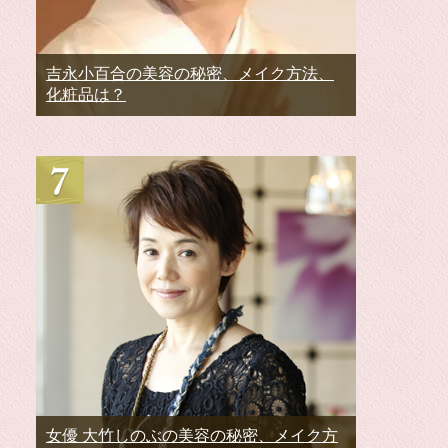
吉永小百合の美容の秘密、メイク方法、
化粧品は？
女優 大竹しのぶの美容の秘密、メイク方