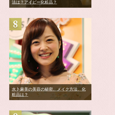
法は？アイビー化粧品？
水卜麻美の美容の秘密、メイク方法、化
粧品は？