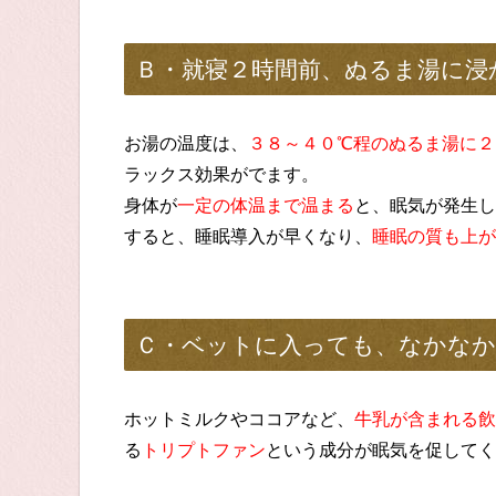
Ｂ・就寝２時間前、ぬるま湯に浸
お湯の温度は、
３８～４０℃程のぬるま湯に２
ラックス効果がでます。
身体が
一定の体温まで温まる
と、眠気が発生し
すると、睡眠導入が早くなり、
睡眠の質も上が
Ｃ・ベットに入っても、なかなか
ホットミルクやココアなど、
牛乳が含まれる飲
る
トリプトファン
という成分が眠気を促してく