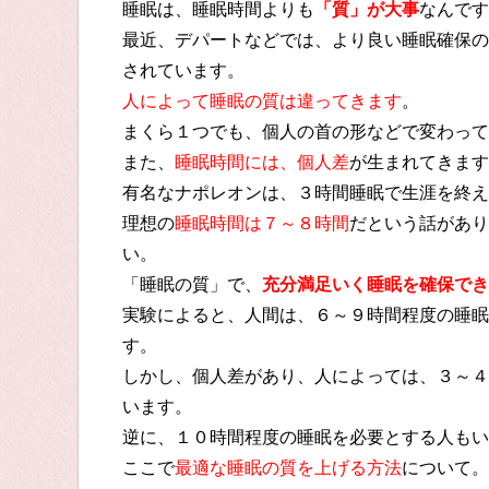
睡眠は、睡眠時間よりも
「質」が大事
なんです
最近、デパートなどでは、より良い睡眠確保の
されています。
人によって睡眠の質は違ってきます
。
まくら１つでも、個人の首の形などで変わって
また、
睡眠時間には、個人差
が生まれてきます
有名なナポレオンは、３時間睡眠で生涯を終え
理想の
睡眠時間は７～８時間
だという話があり
い。
「睡眠の質」で、
充分満足いく睡眠を確保でき
実験によると、人間は、６～９時間程度の睡眠
す。
しかし、個人差があり、人によっては、３～４
います。
逆に、１０時間程度の睡眠を必要とする人もい
ここで
最適な睡眠の質を上げる方法
について。