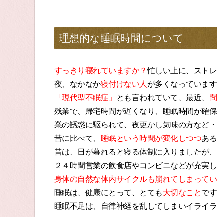
理想的な睡眠時間について
すっきり寝れていますか？
忙しい上に、ストレ
夜、なかなか
寝付けない人
が多くなっています
「現代型不眠症」
とも言われていて、最近、
問
残業で、帰宅時間が遅くなり、睡眠時間が確保
業の誘惑に駆られて、夜更かし気味の方など・
昔に比べて、
睡眠という時間が変化しつつ
ある
昔は、日が暮れると寝る体制に入りましたが、
２４時間営業の飲食店やコンビニなどが充実し
身体の自然な体内サイクルも崩れてしまってい
睡眠は、健康にとって、とても
大切なこと
です
睡眠不足は、自律神経を乱してしまいイライラ