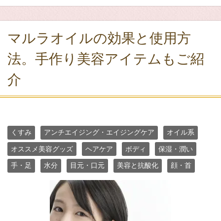
マルラオイルの効果と使用方
法。手作り美容アイテムもご紹
介
くすみ
アンチエイジング・エイジングケア
オイル系
オススメ美容グッズ
ヘアケア
ボディ
保湿・潤い
手・足
水分
目元・口元
美容と抗酸化
顔・首