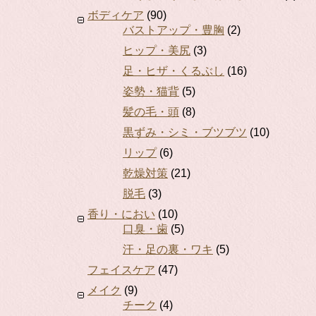
ボディケア
(90)
バストアップ・豊胸
(2)
ヒップ・美尻
(3)
足・ヒザ・くるぶし
(16)
姿勢・猫背
(5)
髪の毛・頭
(8)
黒ずみ・シミ・ブツブツ
(10)
リップ
(6)
乾燥対策
(21)
脱毛
(3)
香り・におい
(10)
口臭・歯
(5)
汗・足の裏・ワキ
(5)
フェイスケア
(47)
メイク
(9)
チーク
(4)