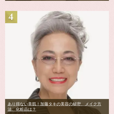
あり得ない美肌！加藤タキの美容の秘密、メイク方
法、化粧品は？