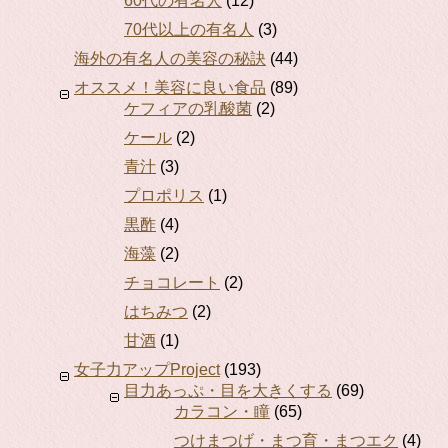
60代の有名人
(12)
70代以上の有名人
(3)
海外の有名人の美容の秘訣
(44)
オススメ！美容に良い食品
(89)
ケフィアの乳酸菌
(2)
ケール
(2)
青汁
(3)
プロポリス
(1)
黒酢
(4)
海藻
(2)
チョコレート
(2)
はちみつ
(2)
甘酒
(1)
女子力アップProject
(193)
目力あっぷ・目を大きくする
(69)
カラコン・瞳
(65)
つけまつげ・まつ育・まつエク
(4)