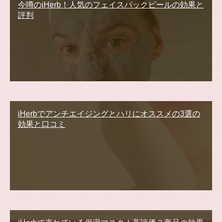
今噂のiHerb！人気のフェイスパックピールの効果と
評判
iHerbでアンチエイジングとハリにオススメの3選の
効果と口コミ