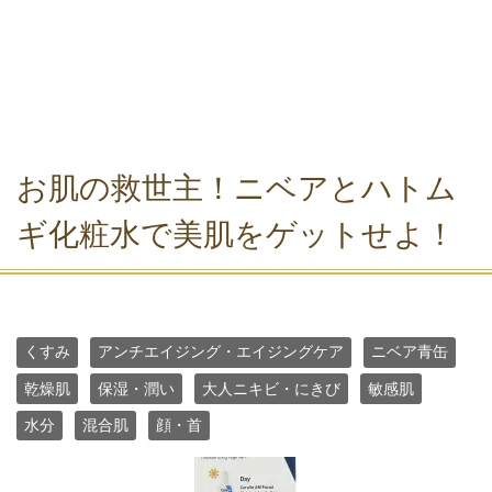
お肌の救世主！ニベアとハトム
ギ化粧水で美肌をゲットせよ！
くすみ
アンチエイジング・エイジングケア
ニベア青缶
乾燥肌
保湿・潤い
大人ニキビ・にきび
敏感肌
水分
混合肌
顔・首