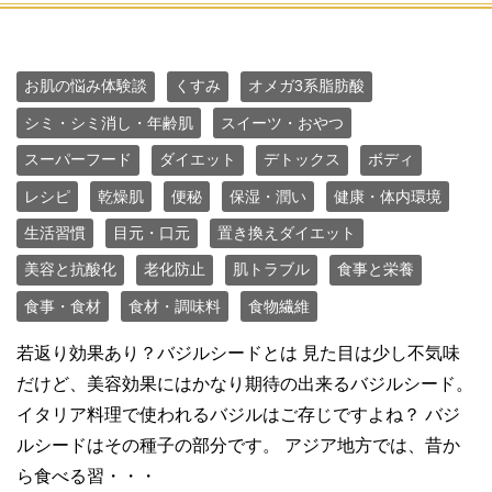
お肌の悩み体験談
くすみ
オメガ3系脂肪酸
シミ・シミ消し・年齢肌
スイーツ・おやつ
スーパーフード
ダイエット
デトックス
ボディ
レシピ
乾燥肌
便秘
保湿・潤い
健康・体内環境
生活習慣
目元・口元
置き換えダイエット
美容と抗酸化
老化防止
肌トラブル
食事と栄養
食事・食材
食材・調味料
食物繊維
若返り効果あり？バジルシードとは 見た目は少し不気味
だけど、美容効果にはかなり期待の出来るバジルシード。
イタリア料理で使われるバジルはご存じですよね？ バジ
ルシードはその種子の部分です。 アジア地方では、昔か
ら食べる習・・・