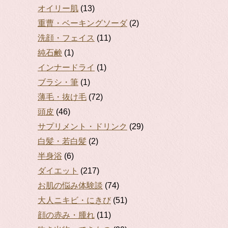
オイリー肌
(13)
重曹・ベーキングソーダ
(2)
洗顔・フェイス
(11)
純石鹸
(1)
インナードライ
(1)
ブラシ・筆
(1)
薄毛・抜け毛
(72)
頭皮
(46)
サプリメント・ドリンク
(29)
白髪・若白髪
(2)
半身浴
(6)
ダイエット
(217)
お肌の悩み体験談
(74)
大人ニキビ・にきび
(51)
顔の赤み・腫れ
(11)