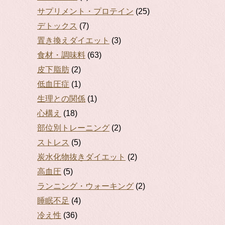
サプリメント・プロテイン
(25)
デトックス
(7)
置き換えダイエット
(3)
食材・調味料
(63)
皮下脂肪
(2)
低血圧症
(1)
生理との関係
(1)
心構え
(18)
部位別トレーニング
(2)
ストレス
(5)
炭水化物抜きダイエット
(2)
高血圧
(5)
ランニング・ウォーキング
(2)
睡眠不足
(4)
冷え性
(36)