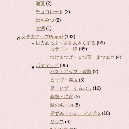
海藻
(2)
チョコレート
(2)
はちみつ
(2)
甘酒
(1)
女子力アップProject
(193)
目力あっぷ・目を大きくする
(69)
カラコン・瞳
(65)
つけまつげ・まつ育・まつエク
(4)
ボディケア
(90)
バストアップ・豊胸
(2)
ヒップ・美尻
(3)
足・ヒザ・くるぶし
(16)
姿勢・猫背
(5)
髪の毛・頭
(8)
黒ずみ・シミ・ブツブツ
(10)
リップ
(6)