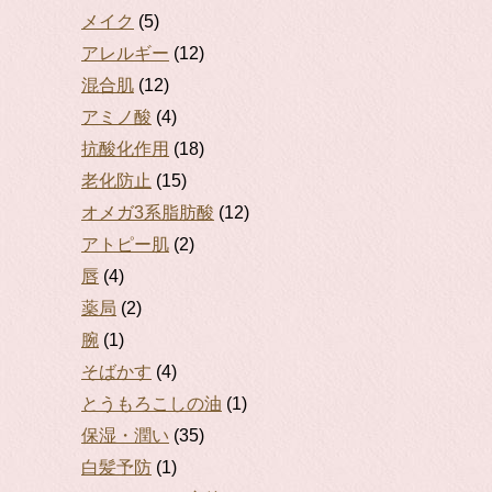
メイク
(5)
アレルギー
(12)
混合肌
(12)
アミノ酸
(4)
抗酸化作用
(18)
老化防止
(15)
オメガ3系脂肪酸
(12)
アトピー肌
(2)
唇
(4)
薬局
(2)
腕
(1)
そばかす
(4)
とうもろこしの油
(1)
保湿・潤い
(35)
白髪予防
(1)