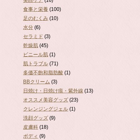
美白ケア
(16)
食事と栄養
(100)
足のむくみ
(10)
水分
(6)
セラミド
(3)
乾燥肌
(45)
ビニール肌
(1)
肌トラブル
(71)
多価不飽和脂肪酸
(1)
BBクリーム
(3)
日焼け・日焼け痕・紫外線
(13)
オススメ美容グッズ
(23)
クレンジングジェル
(1)
洗顔グッズ
(9)
皮膚科
(18)
ボディ
(9)