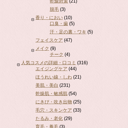
乾燥対策
(21)
脱毛
(3)
香り・におい
(10)
口臭・歯
(5)
汗・足の裏・ワキ
(5)
フェイスケア
(47)
メイク
(9)
チーク
(4)
人気コスメの詳細・口コミ
(316)
エイジングケア
(44)
ほうれい線・しわ
(21)
美肌・美白
(231)
乾燥肌・敏感肌
(54)
にきび・吹き出物
(25)
毛穴・スキンケア
(33)
たるみ・老化
(29)
育毛・養毛
(3)