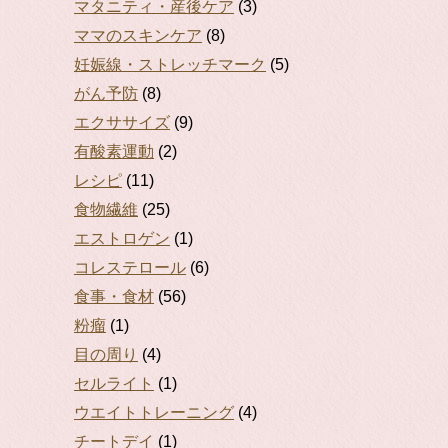
マタニティ・産後ケア
(3)
ママのスキンケア
(8)
妊娠線・ストレッチマーク
(5)
がん予防
(8)
エクササイズ
(9)
有酸素運動
(2)
レシピ
(11)
食物繊維
(25)
エストロゲン
(1)
コレステロール
(6)
食事・食材
(56)
粉瘤
(1)
目の周り
(4)
セルライト
(1)
ウエイトトレーニング
(4)
チートデイ
(1)