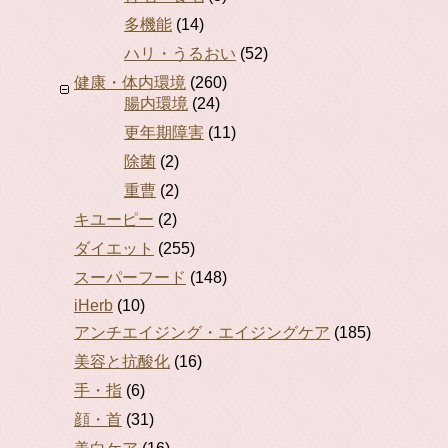
多機能
(14)
ハリ・うるおい
(52)
健康・体内環境
(260)
腸内環境
(24)
更年期障害
(11)
除菌
(2)
重曹
(2)
キユーピー
(2)
ダイエット
(255)
スーパーフード
(148)
iHerb
(10)
アンチエイジング・エイジングケア
(185)
美容と抗酸化
(16)
手・指
(6)
顔・首
(31)