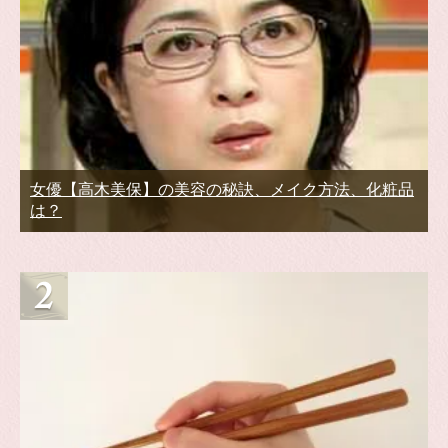
女優【高木美保】の美容の秘訣、メイク方法、化粧品
は？