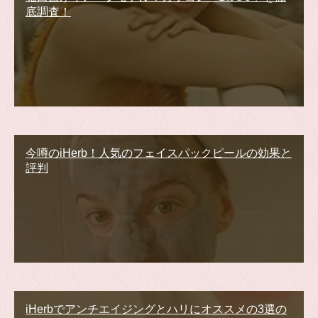
底調査！
今噂のiHerb！人気のフェイスパックピールの効果と
評判
iHerbでアンチエイジングとハリにオススメの3選の