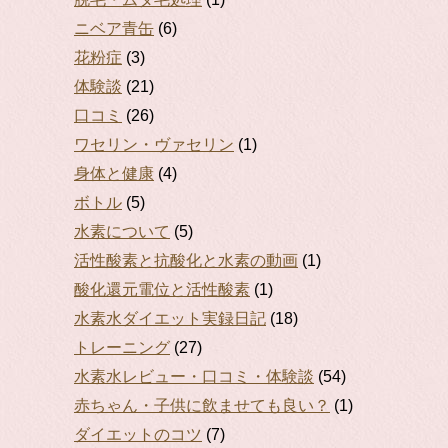
ニベア青缶
(6)
花粉症
(3)
体験談
(21)
口コミ
(26)
ワセリン・ヴァセリン
(1)
身体と健康
(4)
ボトル
(5)
水素について
(5)
活性酸素と抗酸化と水素の動画
(1)
酸化還元電位と活性酸素
(1)
水素水ダイエット実録日記
(18)
トレーニング
(27)
水素水レビュー・口コミ・体験談
(54)
赤ちゃん・子供に飲ませても良い？
(1)
ダイエットのコツ
(7)