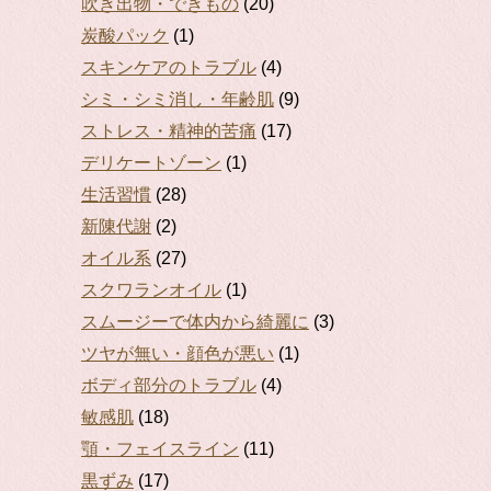
吹き出物・できもの
(20)
炭酸パック
(1)
スキンケアのトラブル
(4)
シミ・シミ消し・年齢肌
(9)
ストレス・精神的苦痛
(17)
デリケートゾーン
(1)
生活習慣
(28)
新陳代謝
(2)
オイル系
(27)
スクワランオイル
(1)
スムージーで体内から綺麗に
(3)
ツヤが無い・顔色が悪い
(1)
ボディ部分のトラブル
(4)
敏感肌
(18)
顎・フェイスライン
(11)
黒ずみ
(17)