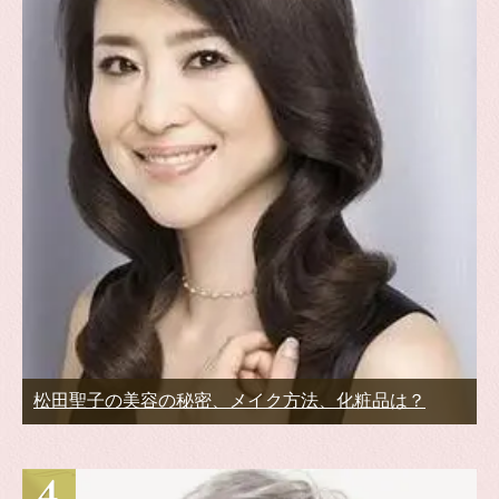
松田聖子の美容の秘密、メイク方法、化粧品は？