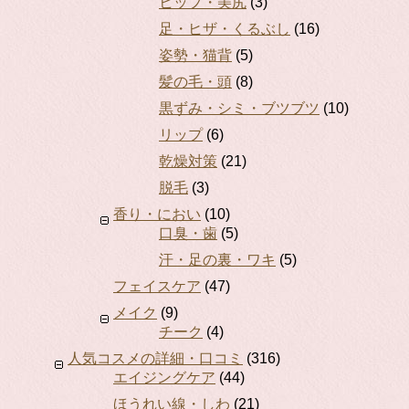
ヒップ・美尻
(3)
足・ヒザ・くるぶし
(16)
姿勢・猫背
(5)
髪の毛・頭
(8)
黒ずみ・シミ・ブツブツ
(10)
リップ
(6)
乾燥対策
(21)
脱毛
(3)
香り・におい
(10)
口臭・歯
(5)
汗・足の裏・ワキ
(5)
フェイスケア
(47)
メイク
(9)
チーク
(4)
人気コスメの詳細・口コミ
(316)
エイジングケア
(44)
ほうれい線・しわ
(21)