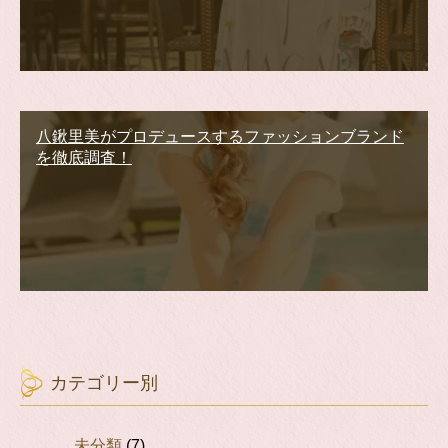
八鍬里美がプロデュースするファッションブランド
を徹底調査！
カテゴリー別
未分類
(7)