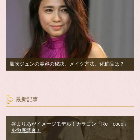
風吹ジュンの美容の秘訣、メイク方法、化粧品は？
最新記事
谷まりあがイメージモデル！カラコン「Re coco」
を徹底調査！