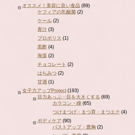
オススメ！美容に良い食品
(89)
ケフィアの乳酸菌
(2)
ケール
(2)
青汁
(3)
プロポリス
(1)
黒酢
(4)
海藻
(2)
チョコレート
(2)
はちみつ
(2)
甘酒
(1)
女子力アップProject
(193)
目力あっぷ・目を大きくする
(69)
カラコン・瞳
(65)
つけまつげ・まつ育・まつエク
(4)
ボディケア
(90)
バストアップ・豊胸
(2)