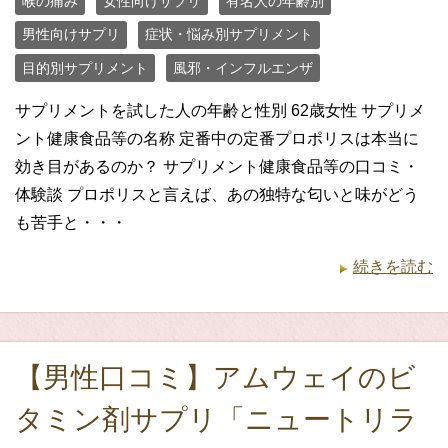
喉の痛み
女性向けサプリ
有名人の年齢別
男性向けサプリ
症状・悩み別サプリメント
目的別サプリメント
風邪・インフルエンザ
サプリメントを試した人の年齢と性別 62歳女性 サプリメ
ント健康食品等の名称 定番中の定番プロポリスは本当に
効き目があるのか？ サプリメント健康食品等の口コミ・
体験談 プロポリスと言えば、あの独特な匂いと味がどう
も苦手と・・・
続きを読む
【男性口コミ】アムウェイのビ
タミン剤サプリ「ニュートリラ