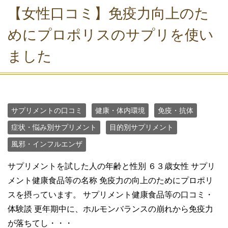
【女性口コミ】免疫力向上のた
めにプロポリスのサプリを使い
ました
サプリメントの口コミ
健康・体内環境
免疫・抗体
症状・悩み別サプリメント
目的別サプリメント
風邪・インフルエンザ
サプリメントを試した人の年齢と性別 ６３歳女性 サプリ
メント健康食品等の名称 免疫力の向上のためにプロポリ
スを摂っています。 サプリメント健康食品等の口コミ・
体験談 更年期中に、ホルモンバランスの崩れから免疫力
が落ちてし・・・