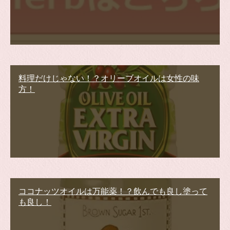
料理だけじゃない！？オリーブオイルは女性の味
方！
ココナッツオイルは万能薬！？飲んでも良し塗って
も良し！