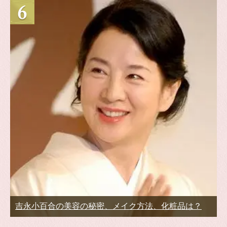
吉永小百合の美容の秘密、メイク方法、化粧品は？