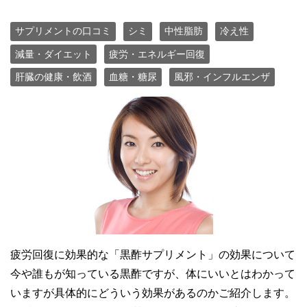
サプリメントの口コミ
シミ
中性脂肪
冷え性
減量・ダイエット
疲労・エネルギー回復
肝臓の健康・飲酒
血糖・糖尿
風邪・インフルエンザ
疲労回復に効果的な「黒酢サプリメント」の効果について
今や誰もが知っている黒酢ですが、体にいいとはわかって
いますが具体的にどういう効果があるのかご紹介します。