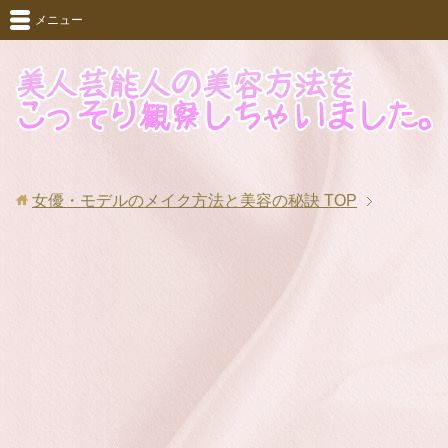
メニュー
女優・モデルのメイク方法と美容の秘訣
TOP