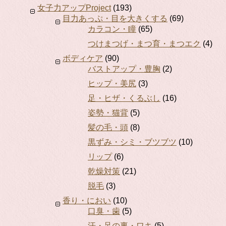
女子力アップProject
(193)
目力あっぷ・目を大きくする
(69)
カラコン・瞳
(65)
つけまつげ・まつ育・まつエク
(4)
ボディケア
(90)
バストアップ・豊胸
(2)
ヒップ・美尻
(3)
足・ヒザ・くるぶし
(16)
姿勢・猫背
(5)
髪の毛・頭
(8)
黒ずみ・シミ・ブツブツ
(10)
リップ
(6)
乾燥対策
(21)
脱毛
(3)
香り・におい
(10)
口臭・歯
(5)
汗・足の裏・ワキ
(5)