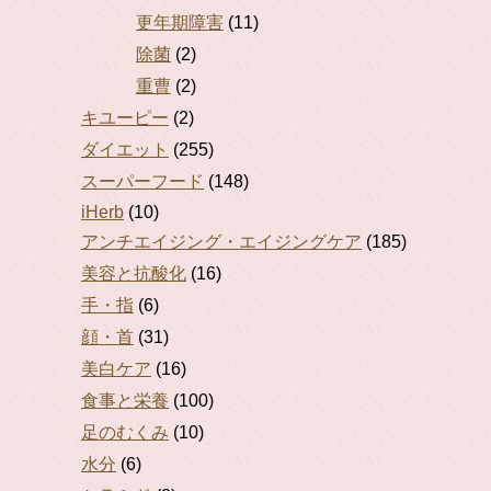
更年期障害
(11)
除菌
(2)
重曹
(2)
キユーピー
(2)
ダイエット
(255)
スーパーフード
(148)
iHerb
(10)
アンチエイジング・エイジングケア
(185)
美容と抗酸化
(16)
手・指
(6)
顔・首
(31)
美白ケア
(16)
食事と栄養
(100)
足のむくみ
(10)
水分
(6)