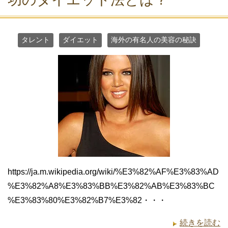
タレント
ダイエット
海外の有名人の美容の秘訣
https://ja.m.wikipedia.org/wiki/%E3%82%AF%E3%83%AD
%E3%82%A8%E3%83%BB%E3%82%AB%E3%83%BC
%E3%83%80%E3%82%B7%E3%82・・・
続きを読む