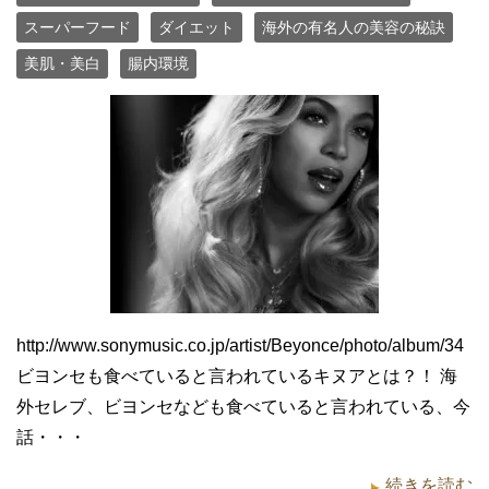
スーパーフード
ダイエット
海外の有名人の美容の秘訣
美肌・美白
腸内環境
http://www.sonymusic.co.jp/artist/Beyonce/photo/album/34
ビヨンセも食べていると言われているキヌアとは？！ 海
外セレブ、ビヨンセなども食べていると言われている、今
話・・・
続きを読む