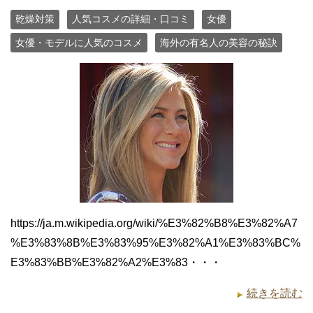
乾燥対策
人気コスメの詳細・口コミ
女優
女優・モデルに人気のコスメ
海外の有名人の美容の秘訣
https://ja.m.wikipedia.org/wiki/%E3%82%B8%E3%82%A7
%E3%83%8B%E3%83%95%E3%82%A1%E3%83%BC%
E3%83%BB%E3%82%A2%E3%83・・・
続きを読む