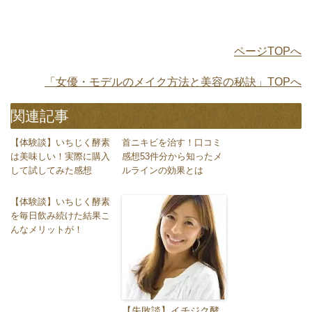
ページTOPへ
「女優・モデルのメイク方法と美容の秘訣」TOPへ
関連記事
【体験談】いちじく酵素
首ニキビを治す！口コミ
は美味しい！実際に購入
感想53件分から知ったメ
して試してみた感想
ルラインの効果とは
【体験談】いちじく酵素
を毎日飲み続けた結果こ
んなメリットが！
【失敗談】イチジク酵