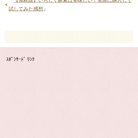
「
【体験談】いちじく酵素は美味しい！実際に購入して
試してみた感想
」
ｽﾎﾟﾝｻｰﾄﾞ ﾘﾝｸ