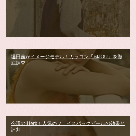
堀田茜がイメージモデル！カラコン「BIJOU」を徹
底調査！
今噂のiHerb！人気のフェイスパックピールの効果と
評判