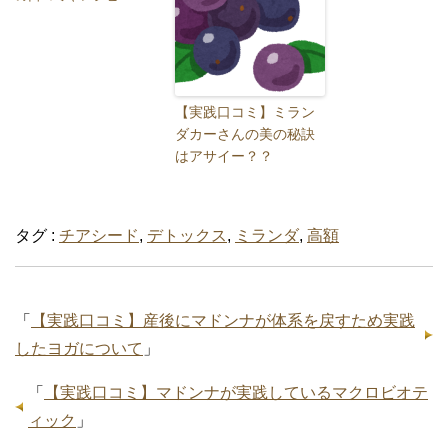
【実践口コミ】ミラン
ダカーさんの美の秘訣
はアサイー？？
タグ :
チアシード
,
デトックス
,
ミランダ
,
高額
「
【実践口コミ】産後にマドンナが体系を戻すため実践
したヨガについて
」
「
【実践口コミ】マドンナが実践しているマクロビオテ
ィック
」