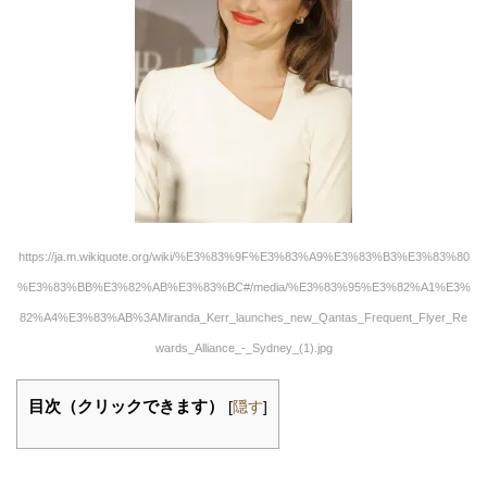
https://ja.m.wikiquote.org/wiki/%E3%83%9F%E3%83%A9%E3%83%B3%E3%83%80
%E3%83%BB%E3%82%AB%E3%83%BC#/media/%E3%83%95%E3%82%A1%E3%
82%A4%E3%83%AB%3AMiranda_Kerr_launches_new_Qantas_Frequent_Flyer_Re
wards_Alliance_-_Sydney_(1).jpg
目次（クリックできます）
[
隠す
]