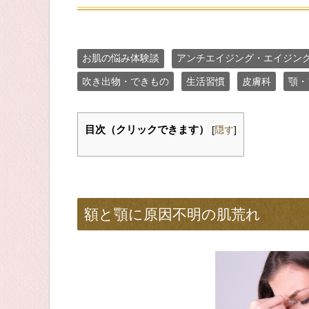
お肌の悩み体験談
アンチエイジング・エイジン
吹き出物・できもの
生活習慣
皮膚科
顎・
目次（クリックできます）
[
隠す
]
額と顎に原因不明の肌荒れ