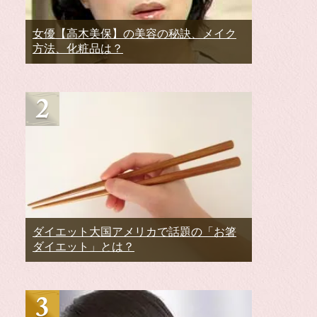
女優【高木美保】の美容の秘訣、メイク
方法、化粧品は？
ダイエット大国アメリカで話題の「お箸
ダイエット」とは？