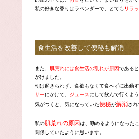
私の好きな香りはラベンダーで、とても
リラッ
食生活を改善して便秘も解消
また、
肌荒れには食生活の乱れが原因
であると
がけました。
朝は起きられず、食欲もなくて食べずに出勤す
サー
にかけて、
ジュース
にして飲んで行くよう
便秘
解消
気がつくと、気になっていた
が
され
肌荒れの原因
私の
は、勤めるようになった
関係していたように思います。