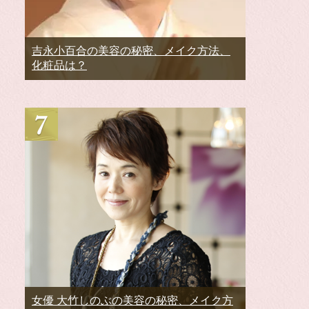
吉永小百合の美容の秘密、メイク方法、
化粧品は？
女優 大竹しのぶの美容の秘密、メイク方