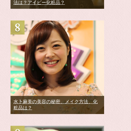
法は？アイビー化粧品？
水卜麻美の美容の秘密、メイク方法、化
粧品は？