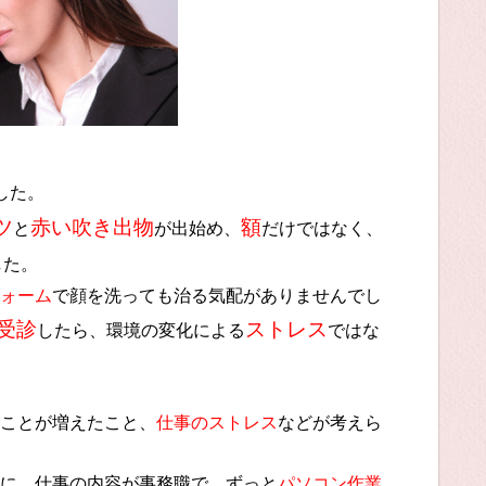
した。
ツ
赤い吹き出物
額
と
が出始め、
だけではなく、
した。
ォーム
で顔を洗っても治る気配がありませんでし
受診
ストレス
したら、環境の変化による
ではな
ことが増えたこと、
仕事のストレス
などが考えら
に、仕事の内容が事務職で、ずっと
パソコン作業