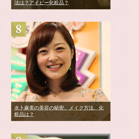
法は？アイビー化粧品？
水卜麻美の美容の秘密、メイク方法、化
粧品は？