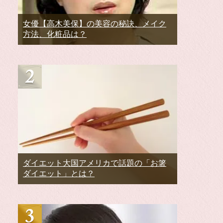
女優【高木美保】の美容の秘訣、メイク
方法、化粧品は？
ダイエット大国アメリカで話題の「お箸
ダイエット」とは？