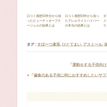
口コミ感想53件分から知
口コミ感想53件から知っ
ダ
ったビューティオープナ
たアレルライトハイパー
メ
ージェルの効果とは
の本当の効果とは
ラ
タグ :
すぽーつ麦茶
,
ひとてまい
,
アスミール
,
「
運動をする子供向け
「
偏食のある子供に特におすすめしたいサプ