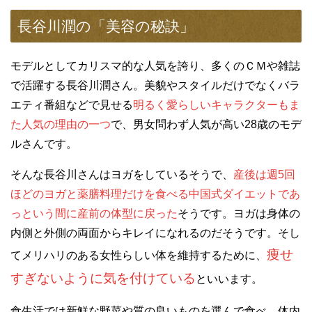
長谷川潤の「美容の秘訣」
モデルとしてカリスマ的な人気を誇り、多くのＣＭや雑誌
で活躍する長谷川潤さん。美貌やスタイルだけでなくバラ
エティ番組などで見せる
明るく愛らしいキャラクターもま
た人気の理由の一つ
で、男女問わず人気が高い28歳のモデ
ルさんです。
そんな長谷川さんはヨガをしているそうで、
産後は週5回
ほどのヨガと薬膳料理だけを食べる中国式ダイエットであ
っという間に産前の体型に戻った
そうです。ヨガは身体の
内側と外側の両面からキレイになれるのだそうです。そし
痩せ
てメリハリのある女性らしい体を維持するために、
すぎないように気を付けている
といいます。
食生活では新鮮な野菜や質の良いものを選んで食べ、体内