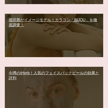
堀田茜がイメージモデル！カラコン「BIJOU」を徹
底調査！
今噂のiHerb！人気のフェイスパックピールの効果と
評判