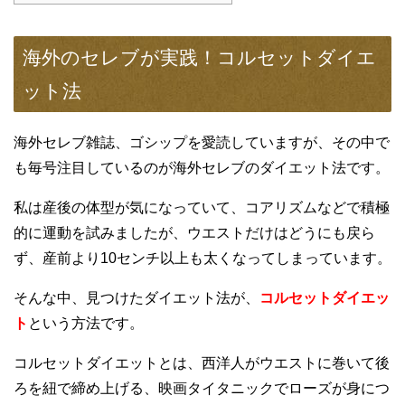
海外のセレブが実践！コルセットダイエ
ット法
海外セレブ雑誌、ゴシップを愛読していますが、その中で
も毎号注目しているのが海外セレブのダイエット法です。
私は産後の体型が気になっていて、コアリズムなどで積極
的に運動を試みましたが、ウエストだけはどうにも戻ら
ず、産前より10センチ以上も太くなってしまっています。
そんな中、見つけたダイエット法が、
コルセットダイエッ
ト
という方法です。
コルセットダイエットとは、西洋人がウエストに巻いて後
ろを紐で締め上げる、映画タイタニックでローズが身につ