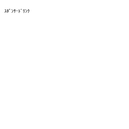
ｽﾎﾟﾝｻｰﾄﾞﾘﾝｸ