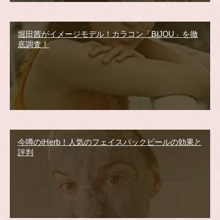
堀田茜がイメージモデル！カラコン「BIJOU」を徹
底調査！
今噂のiHerb！人気のフェイスパックピールの効果と
評判