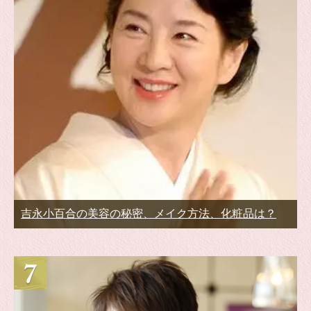
吉永小百合の美容の秘密、メイク方法、化粧品は？