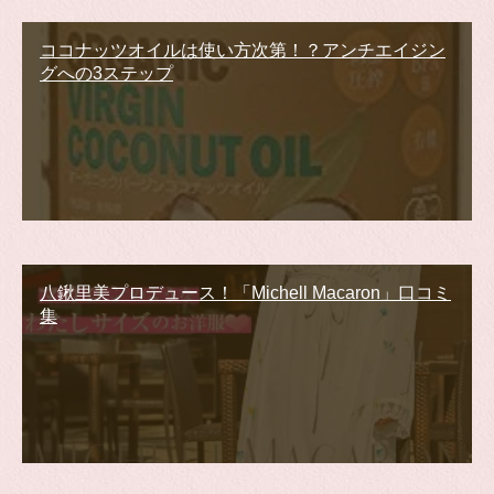
ココナッツオイルは使い方次第！？アンチエイジン
グへの3ステップ
八鍬里美プロデュース！「Michell Macaron」口コミ
集