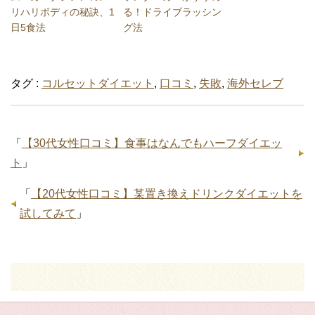
リハリボディの秘訣、1
る！ドライブラッシン
日5食法
グ法
タグ :
コルセットダイエット
,
口コミ
,
失敗
,
海外セレブ
「
【30代女性口コミ】食事はなんでもハーフダイエッ
ト
」
「
【20代女性口コミ】某置き換えドリンクダイエットを
試してみて
」