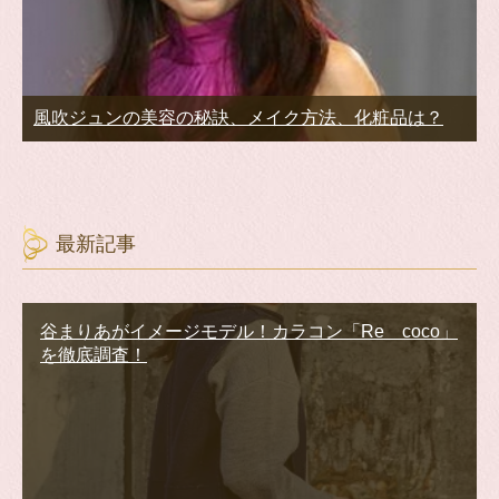
風吹ジュンの美容の秘訣、メイク方法、化粧品は？
最新記事
谷まりあがイメージモデル！カラコン「Re coco」
を徹底調査！