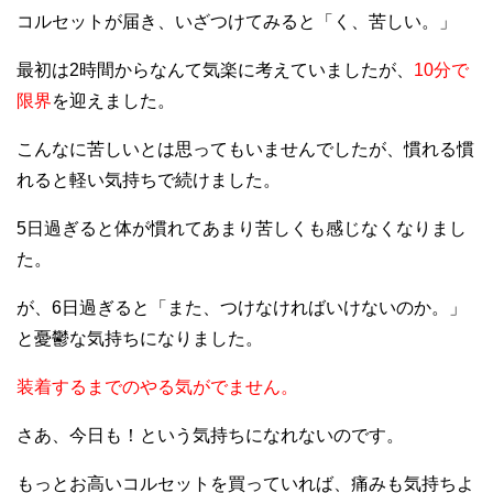
コルセットが届き、いざつけてみると「く、苦しい。」
最初は2時間からなんて気楽に考えていましたが、
10分で
限界
を迎えました。
こんなに苦しいとは思ってもいませんでしたが、慣れる慣
れると軽い気持ちで続けました。
5日過ぎると体が慣れてあまり苦しくも感じなくなりまし
た。
が、6日過ぎると「また、つけなければいけないのか。」
と憂鬱な気持ちになりました。
装着するまでのやる気がでません。
さあ、今日も！という気持ちになれないのです。
もっとお高いコルセットを買っていれば、痛みも気持ちよ