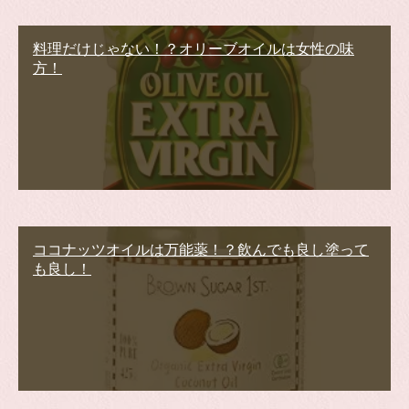
料理だけじゃない！？オリーブオイルは女性の味
方！
ココナッツオイルは万能薬！？飲んでも良し塗って
も良し！