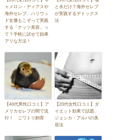
ャメロン・ディアスや
と水だけ？海外セレブ
海外セレブ、ハリウッ
が実践するデトックス
ド女優もこぞって実践
法
する「ナッツ美容」っ
て？手軽に試せて効果
アリな方法！
【40代男性口コミ】ア
【20代女性口コミ】ダ
メリカセレブの間で流
イエット効果で話題、
行！ ニワトリ飼育
ジェシカ・アルバの美
容法