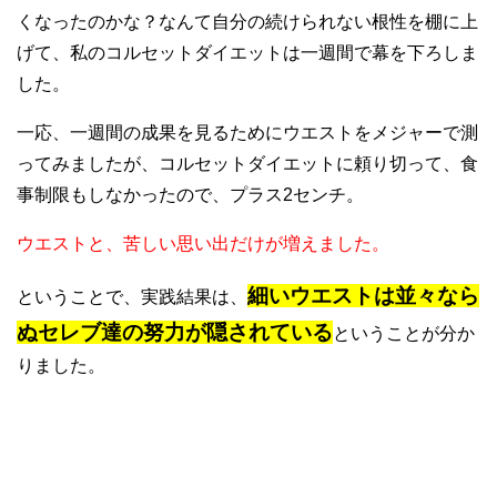
くなったのかな？なんて自分の続けられない根性を棚に上
げて、私のコルセットダイエットは一週間で幕を下ろしま
した。
一応、一週間の成果を見るためにウエストをメジャーで測
ってみましたが、コルセットダイエットに頼り切って、食
事制限もしなかったので、プラス2センチ。
ウエストと、苦しい思い出だけが増えました。
細いウエストは並々なら
ということで、実践結果は、
ぬセレブ達の努力が隠されている
ということが分か
りました。