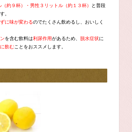
トル（約９杯）・男性３リットル（約１３杯）
と普段
す。
ずに味が変わる
のでたくさん飲めるし、おいしく
ン
を含む飲料は
利尿作用
があるため、
脱水症状
に
に飲む
ことをおススメします。