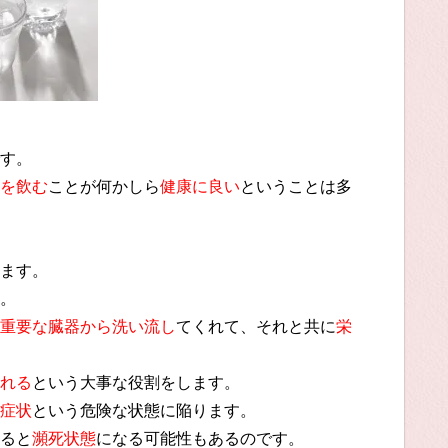
す。
を飲む
ことが何かしら
健康に良い
ということは多
ます。
。
重要な臓器から洗い流し
てくれて、それと共に
栄
れる
という大事な役割をします。
症状
という危険な状態に陥ります。
ると
瀕死状態
になる可能性もあるのです。