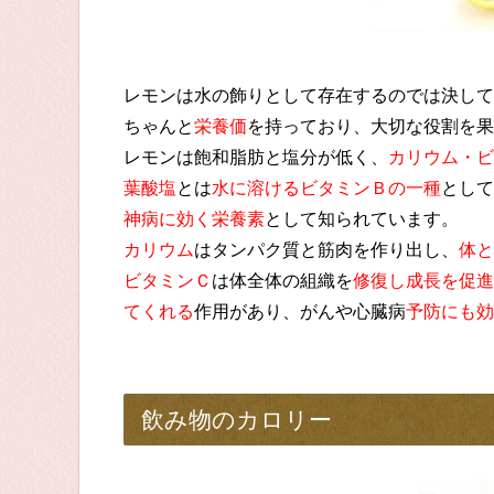
レモンは水の飾りとして存在するのでは決して
ちゃんと
栄養価
を持っており、大切な役割を果
レモンは飽和脂肪と塩分が低く、
カリウム・ビ
葉酸塩
とは
水に溶けるビタミンＢの一種
として
神病に効く栄養素
として知られています。
カリウム
はタンパク質と筋肉を作り出し、
体と
ビタミンＣ
は体全体の組織を
修復し成長を促進
てくれる
作用があり、がんや心臓病
予防にも効
飲み物のカロリー