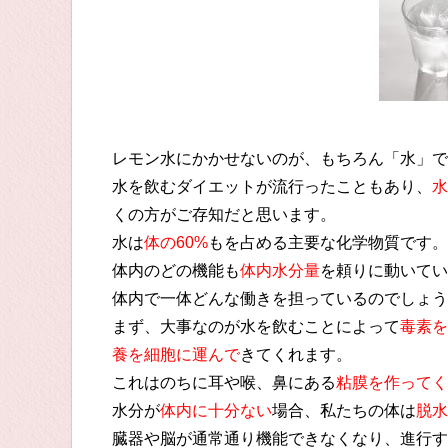
レモン水にかかせないのが、もちろん「水」で
水を飲むダイエットが流行ったこともあり、
水
くの方がご存知だと思います。
水は
体の60%
もを占める主要な化学物質です。
体内のどの機能も
体内水分量
を頼りに動いてい
体内で一体どんな働きを担っているのでしょう
まず、大事なのが水を飲むことによって
毒素を
養を細胞に運んで
きてくれます。
これはのちに耳や喉、鼻にある
粘膜を作ってく
水分が
体内に十分ない
場合、私たちの体は
脱水
臓器や脳が通常通り機能できなくなり、進行す