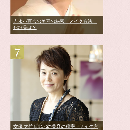
吉永小百合の美容の秘密、メイク方法、
化粧品は？
女優 大竹しのぶの美容の秘密、メイク方