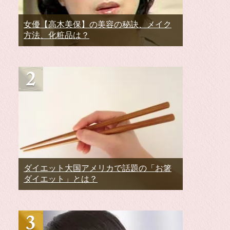
女優【高木美保】の美容の秘訣、メイク
方法、化粧品は？
ダイエット大国アメリカで話題の「お箸
ダイエット」とは？