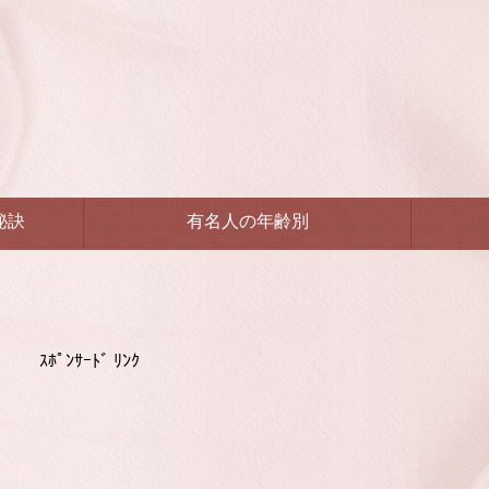
秘訣
有名人の年齢別
ｽﾎﾟﾝｻｰﾄﾞ ﾘﾝｸ