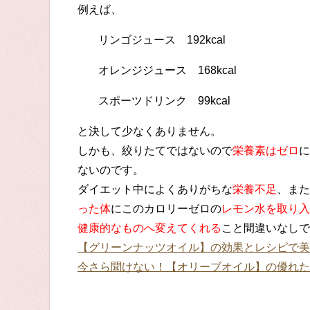
例えば、
リンゴジュース 192kcal
オレンジジュース 168kcal
スポーツドリンク 99kcal
と決して少なくありません。
しかも、絞りたてではないので
栄養素はゼロ
に
ないのです。
ダイエット中によくありがちな
栄養不足
、また
った体
にこのカロリーゼロの
レモン水を取り入
健康的なものへ変えてくれる
こと間違いなしで
【グリーンナッツオイル】の効果とレシピで美
今さら聞けない！【オリーブオイル】の優れた