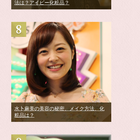
法は？アイビー化粧品？
水卜麻美の美容の秘密、メイク方法、化
粧品は？