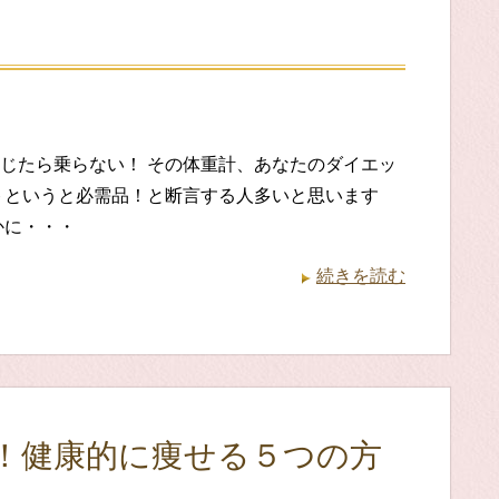
じたら乗らない！ その体重計、あなたのダイエッ
トというと必需品！と断言する人多いと思います
かに・・・
続きを読む
！健康的に痩せる５つの方