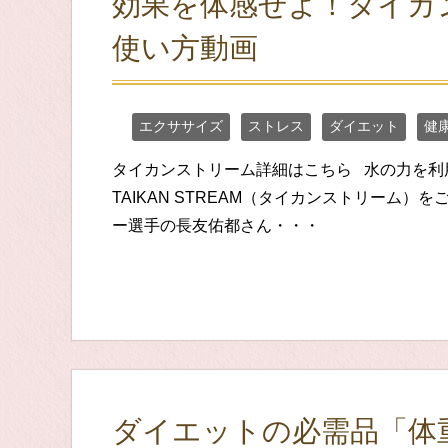
効果を体感せよ！タイカ
使い方動画
エクササイズ
ストレス
ダイエット
健
タイカンストリーム詳細はこちら 水の力を利
TAIKAN STREAM（タイカンストリーム
ー選手の長友佑都さん・・・
ダイエットの必需品「体