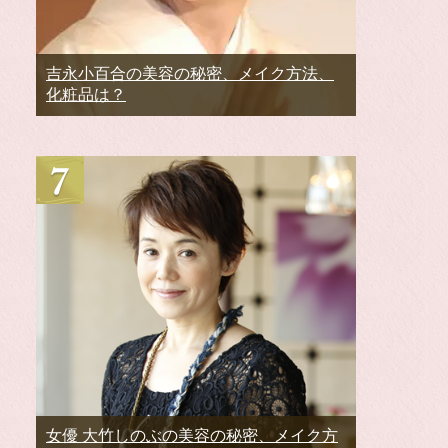
吉永小百合の美容の秘密、メイク方法、
化粧品は？
女優 大竹しのぶの美容の秘密、メイク方