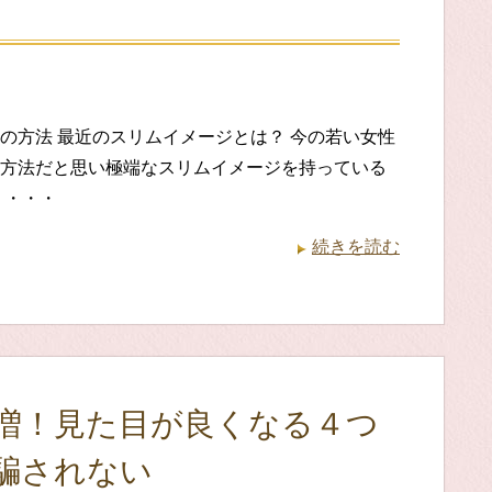
の方法 最近のスリムイメージとは？ 今の若い女性
方法だと思い極端なスリムイメージを持っている
う・・・
続きを読む
増！見た目が良くなる４つ
騙されない