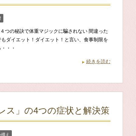
材
４つの秘訣で体重マジックに騙されない 間違った
でもダイエット！ダイエット！と言い、食事制限を
っ・・・
続きを読む
レス」の4つの症状と解決策
心構え