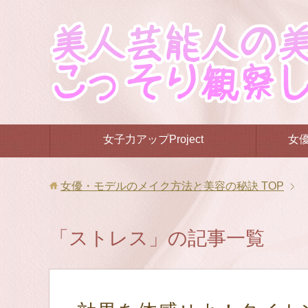
女子力アップProject
女
女優・モデルのメイク方法と美容の秘訣
TOP
「ストレス」の記事一覧