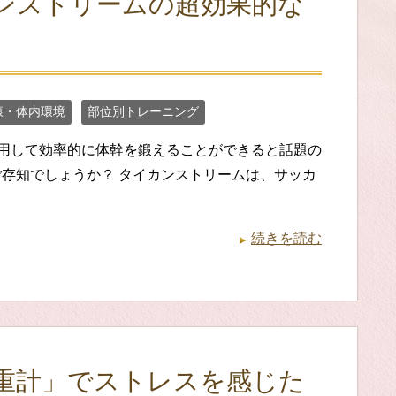
ンストリームの超効果的な
康・体内環境
部位別トレーニング
用して効率的に体幹を鍛えることができると話題の
）をご存知でしょうか？ タイカンストリームは、サッカ
続きを読む
重計」でストレスを感じた