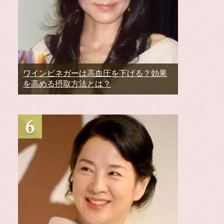
ワインビネガーは高血圧を下げる？効果
を高める摂取方法とは？