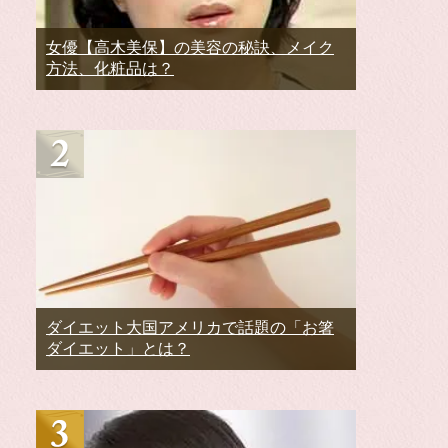
女優【高木美保】の美容の秘訣、メイク
方法、化粧品は？
ダイエット大国アメリカで話題の「お箸
ダイエット」とは？