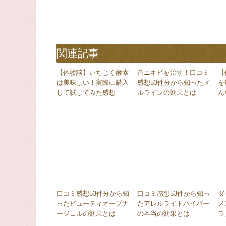
関連記事
【体験談】いちじく酵素
首ニキビを治す！口コミ
【
は美味しい！実際に購入
感想53件分から知ったメ
を
して試してみた感想
ルラインの効果とは
ん
口コミ感想53件分から知
口コミ感想53件から知っ
ダ
ったビューティオープナ
たアレルライトハイパー
メ
ージェルの効果とは
の本当の効果とは
ラ