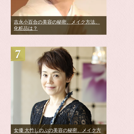
吉永小百合の美容の秘密、メイク方法、
化粧品は？
女優 大竹しのぶの美容の秘密、メイク方