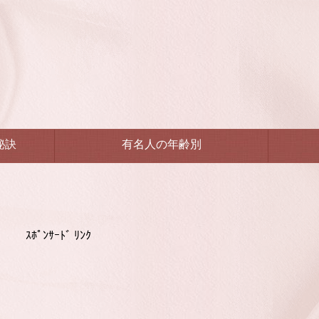
秘訣
有名人の年齢別
ｽﾎﾟﾝｻｰﾄﾞ ﾘﾝｸ