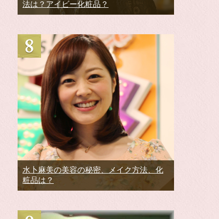
法は？アイビー化粧品？
水卜麻美の美容の秘密、メイク方法、化
粧品は？