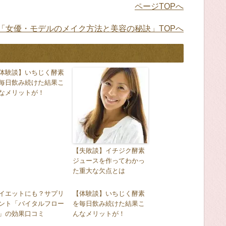
ページTOPへ
「女優・モデルのメイク方法と美容の秘訣」TOPへ
体験談】いちじく酵素
毎日飲み続けた結果こ
なメリットが！
【失敗談】イチジク酵素
ジュースを作ってわかっ
た重大な欠点とは
イエットにも？サプリ
【体験談】いちじく酵素
ント「バイタルフロー
を毎日飲み続けた結果こ
」の効果口コミ
んなメリットが！