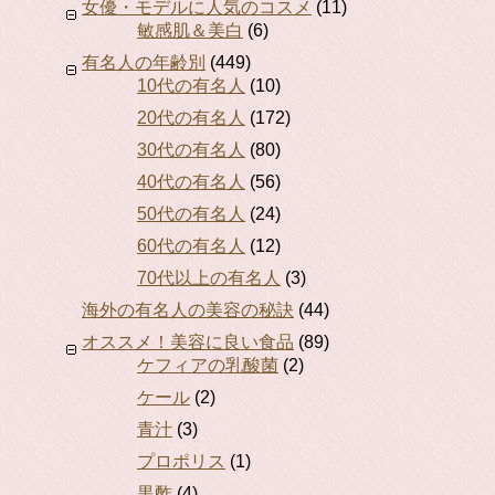
女優・モデルに人気のコスメ
(11)
敏感肌＆美白
(6)
有名人の年齢別
(449)
10代の有名人
(10)
20代の有名人
(172)
30代の有名人
(80)
40代の有名人
(56)
50代の有名人
(24)
60代の有名人
(12)
70代以上の有名人
(3)
海外の有名人の美容の秘訣
(44)
オススメ！美容に良い食品
(89)
ケフィアの乳酸菌
(2)
ケール
(2)
青汁
(3)
プロポリス
(1)
黒酢
(4)