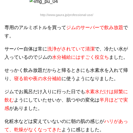
http://www.gaura.jp/professional-use/
専用のアルミボトルを買って
ジムのサーバーで飲み放題
で
す。
サーバー自体は常に
洗浄がされていて清潔
で、冷たい水が
入っているのでジムの
水分補給にはすごく役立ち
ました。
せっかく飲み放題だからと帰るときにも水素水を入れて帰
り、
寝る前や夜の水分補給
に使うようになりました。
ジムでお風呂だけ入りに行った日でも
水素水だけは頻繁に
飲む
ようにしていたせいか、肌つやの変化は
半月ほどで実
感
がありました。
化粧水などは変えていないのに朝の肌の感じが
ハリがあっ
て、乾燥がなくなってきた
ように感じました。