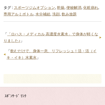
タグ :
スポーツジムオプション
,
乾燥
,
便秘解消
,
化粧崩れ
,
専用アルミボトル
,
水分補給
,
洗顔
,
飲み放題
「
「ロハス・メディカル 高濃度水素水」で身体が軽くな
りました♪
」
「
飲むだけで、身体一息、リフレッシュ！活・活（イ
キ・イキ）水素水
」
ｽﾎﾟﾝｻｰﾄﾞ ﾘﾝｸ