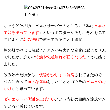
ちょうどその頃、水素水サーバーのところに「私は
水素水
で顔を洗っています
」というポスターがあり、それを見て
同じように
朝の洗顔
で使ってみること１週間。
朝の肌つやは以前感じたときから大きな変化は感じません
でしたが、夕方の
乾燥や化粧崩れが軽くなった
ように感じ
ました。
飲み始めた頃から、
便秘が少しずつ解消
されてきたので、
ジムに通って
適度な運動
をしたこととガウラの
水素水のお
かげ
かと思っています。
ダイエットと代謝を上げたい
という当初の目的が達成でき
ていると感じています。