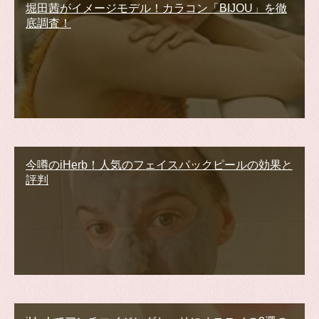
堀田茜がイメージモデル！カラコン「BIJOU」を徹
底調査！
今噂のiHerb！人気のフェイスパックピールの効果と
評判