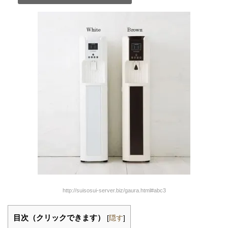
http://suisosui-server.biz/gaura.html#abc3
目次（クリックできます）
[
隠す
]