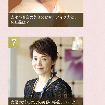
吉永小百合の美容の秘密、メイク方法、
化粧品は？
女優 大竹しのぶの美容の秘密、メイク方