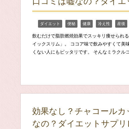
口コミは嘘なの？ダイエ
ダイエット
便秘
健康
冷え性
産後
飲むだけで脂肪燃焼効果でスッキリ痩せられる
イックスリム」。 ココア味で飲みやすくて美
くない人にもピッタリです。 そんなミラクル
効果なし？チャコールカ
なの？ダイエットサプリ