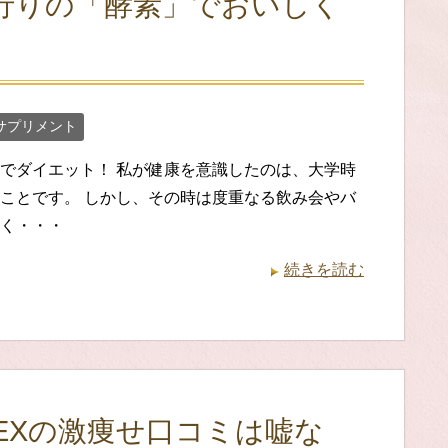
行りの「酵素」でおいしく
サプリメント
でダイエット！ 私が健康を意識したのは、大学時
ことです。 しかし、その時は度重なる飲み会やバ
く・・・
続きを読む
EXの激痩せ口コミは嘘な