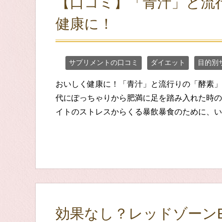
【口コミ】「青汁」と流
健康に！
サプリメントの口コミ
ダイエット
目的別
おいしく健康に！「青汁」と流行りの「酵素」
代にぽっちゃりから肥満に足を踏み入れた時の
イトのストレスからくる暴飲暴食のために、い
効果なし？レッドゾーン