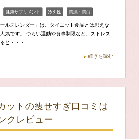
健康サプリメント
冷え性
美肌・美白
ールスレンダー」は、ダイエット食品とは思えな
人気です。 つらい運動や食事制限など、ストレス
ると・・・
続きを読む
カットの痩せすぎ口コミは
ンクレビュー