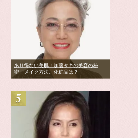
あり得ない美肌！加藤タキの美容の秘
密、メイク方法、化粧品は？