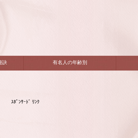
秘訣
有名人の年齢別
ｽﾎﾟﾝｻｰﾄﾞ ﾘﾝｸ