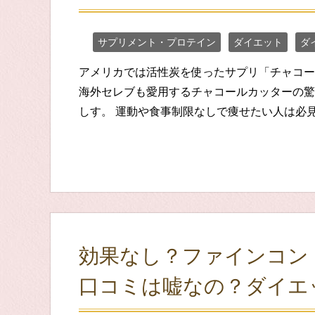
サプリメント・プロテイン
ダイエット
ダ
アメリカでは活性炭を使ったサプリ「チャコー
海外セレブも愛用するチャコールカッターの驚
しす。 運動や食事制限なしで痩せたい人は必
効果なし？ファインコン
口コミは嘘なの？ダイエ