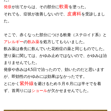
軟膏
発疹
が出てからは、その部分に
を塗った。
皮膚科
それでも、症状が改善しないので、
を受診しまし
た。
そこで、赤くなった部分につける軟膏（ステロイド系）と
アレルギー
の
飲み薬
を処方してもらいました。
飲み薬は春先に飲んでいた花粉症の薬と同じものでした。
塗り薬に関しては、かゆみ止めではないので、かゆみは治
まりませんでした。
発疹や赤みは4,5日で治ったので、効いたのだと思います
が、即効性のかゆみには効果はなかったです。
紫外線
とにかく
を避けるため５月６月には半そでを着
ず、首周りには
ショール
が欠かせませんでした。