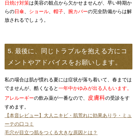
日焼け対策
は美容の観点から欠かせませんが、早い時期か
らの
日傘
、
ショール
、
帽子
、
腕カバー
の完全防備からは解
放されるでしょう。
5. 最後に、同じトラブルを抱える方にコ
メントやアドバイスをお願いします。
私の場合は肌が慣れる夏には症状が落ち着いて、春までは
でませんが、酷くなると
一年中かゆみが出る人もいます。
皮膚科
アレルーギー
の飲み薬が一番なので、
の受診をす
すめます。
【本音レビュー】大人ニキビ・肌荒れに効果ありラ・ミュ
ーテの口コミ
毛穴が目立つ肌をつくる大きな原因とは？