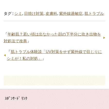
タグ :
シミ
,
日焼け対策
,
皮膚科
,
紫外線過敏症
,
肌トラブル
「
年齢肌？若い頃は出なかった顔の下半分に吹き出物を
対処法で改善
」
「
肌トラブル体験談「UV対策をせず紫外線で目じりに
シミが！私の対処」
」
ｽﾎﾟﾝｻｰﾄﾞ ﾘﾝｸ