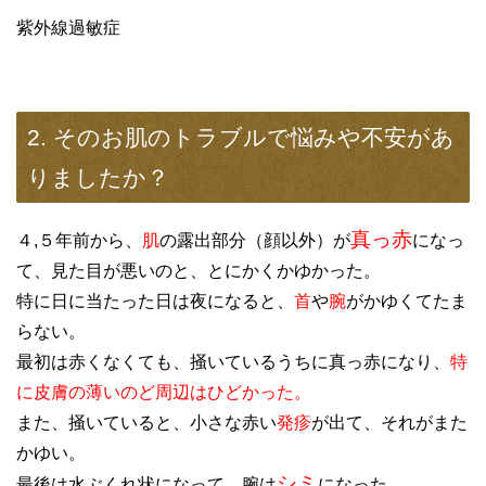
紫外線過敏症
2. そのお肌のトラブルで悩みや不安があ
りましたか？
真っ赤
４,５年前から、
肌
の露出部分（顔以外）が
になっ
て、見た目が悪いのと、とにかくかゆかった。
特に日に当たった日は夜になると、
首
や
腕
がかゆくてたま
らない。
最初は赤くなくても、掻いているうちに真っ赤になり、
特
に皮膚の薄いのど周辺はひどかった。
また、掻いていると、小さな赤い
発疹
が出て、それがまた
かゆい。
シミ
最後は水ぶくれ状になって、腕は
になった。