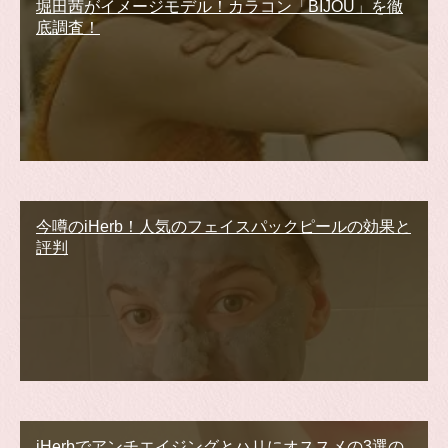
堀田茜がイメージモデル！カラコン「BIJOU」を徹
底調査！
今噂のiHerb！人気のフェイスパックピールの効果と
評判
iHerbでアンチエイジングとハリにオススメの3選の