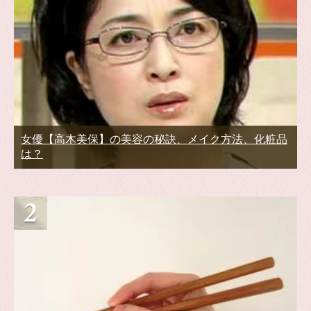
女優【高木美保】の美容の秘訣、メイク方法、化粧品
は？