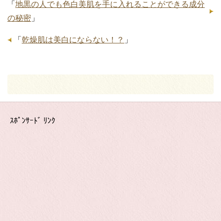
「
地黒の人でも色白美肌を手に入れることができる成分
の秘密
」
「
乾燥肌は美白にならない！？
」
ｽﾎﾟﾝｻｰﾄﾞ ﾘﾝｸ