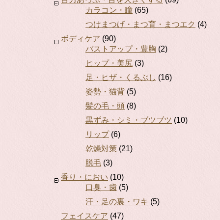
カラコン・瞳
(65)
つけまつげ・まつ育・まつエク
(4)
ボディケア
(90)
バストアップ・豊胸
(2)
ヒップ・美尻
(3)
足・ヒザ・くるぶし
(16)
姿勢・猫背
(5)
髪の毛・頭
(8)
黒ずみ・シミ・ブツブツ
(10)
リップ
(6)
乾燥対策
(21)
脱毛
(3)
香り・におい
(10)
口臭・歯
(5)
汗・足の裏・ワキ
(5)
フェイスケア
(47)