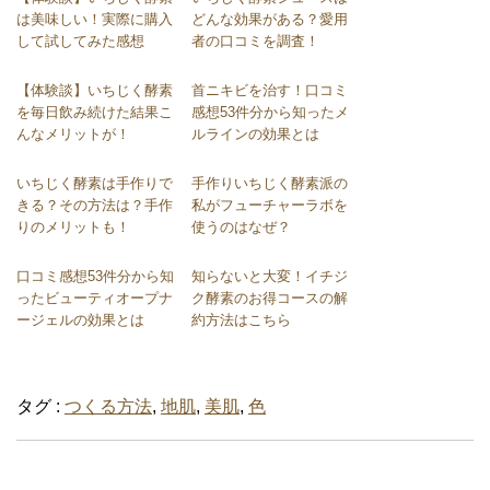
は美味しい！実際に購入
どんな効果がある？愛用
して試してみた感想
者の口コミを調査！
【体験談】いちじく酵素
首ニキビを治す！口コミ
を毎日飲み続けた結果こ
感想53件分から知ったメ
んなメリットが！
ルラインの効果とは
いちじく酵素は手作りで
手作りいちじく酵素派の
きる？その方法は？手作
私がフューチャーラボを
りのメリットも！
使うのはなぜ？
口コミ感想53件分から知
知らないと大変！イチジ
ったビューティオープナ
ク酵素のお得コースの解
ージェルの効果とは
約方法はこちら
タグ :
つくる方法
,
地肌
,
美肌
,
色