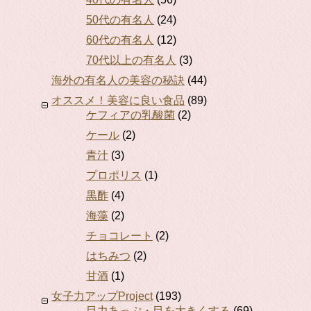
50代の有名人
(24)
60代の有名人
(12)
70代以上の有名人
(3)
海外の有名人の美容の秘訣
(44)
オススメ！美容に良い食品
(89)
ケフィアの乳酸菌
(2)
ケール
(2)
青汁
(3)
プロポリス
(1)
黒酢
(4)
海藻
(2)
チョコレート
(2)
はちみつ
(2)
甘酒
(1)
女子力アップProject
(193)
目力あっぷ・目を大きくする
(69)