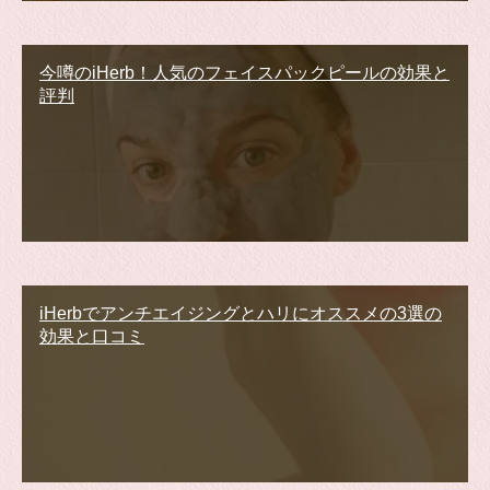
今噂のiHerb！人気のフェイスパックピールの効果と
評判
iHerbでアンチエイジングとハリにオススメの3選の
効果と口コミ