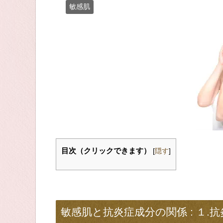
敏感肌
目次（クリックできます）
[
隠す
]
敏感肌と抗炎症成分の関係 : １