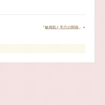
「
敏感肌と毛穴の関係
」