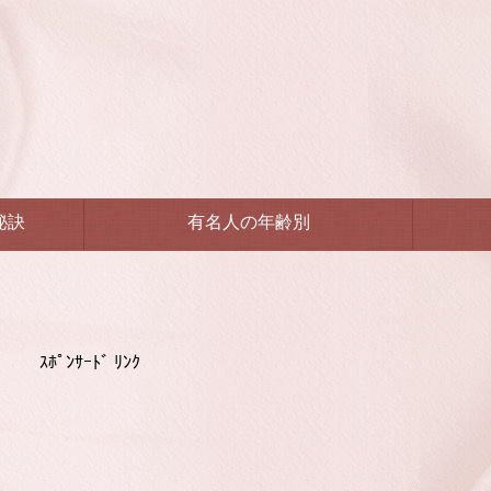
秘訣
有名人の年齢別
ｽﾎﾟﾝｻｰﾄﾞ ﾘﾝｸ