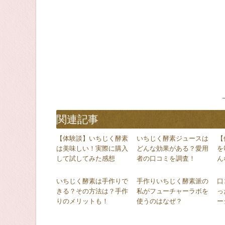
関連記事
【体験談】いちじく酵素
いちじく酵素ジュースは
【
は美味しい！実際に購入
どんな効果がある？愛用
を
して試してみた感想
者の口コミを調査！
ん
いちじく酵素は手作りで
手作りいちじく酵素派の
口
きる？その方法は？手作
私がフューチャーラボを
っ
りのメリットも！
使うのはなぜ？
ー