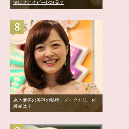
法は？アイビー化粧品？
水卜麻美の美容の秘密、メイク方法、化
粧品は？