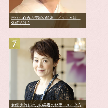
吉永小百合の美容の秘密、メイク方法、
化粧品は？
女優 大竹しのぶの美容の秘密、メイク方