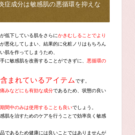
.抗炎症成分は敏感肌の悪循環を抑えな
が低下している肌をさらに
かきむしることでより
が悪化してしまい、結果的に化粧ノリはもちろん
い肌を作ってしまうため、
手に敏感肌を改善することができずに、
悪循環の
の含まれているアイテム
です。
痛みなどにも有効な成分
であるため、状態の良い
期間中のみは使用することも良い
でしょう。
感肌を治すためのケアを行うことで効率良く敏感
品であるため健康には良いことではありませんが