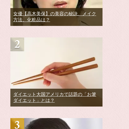
女優【高木美保】の美容の秘訣、メイク
方法、化粧品は？
ダイエット大国アメリカで話題の「お箸
ダイエット」とは？