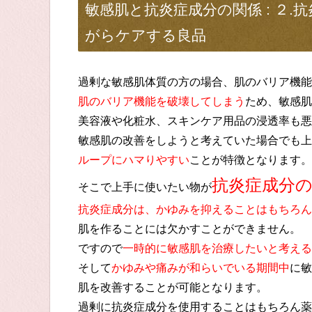
敏感肌と抗炎症成分の関係 : ２
がらケアする良品
過剰な敏感肌体質の方の場合、肌のバリア機能
肌のバリア機能を破壊してしまう
ため、敏感肌
美容液や化粧水、スキンケア用品の浸透率も悪
敏感肌の改善をしようと考えていた場合でも上
ループにハマりやすい
ことが特徴となります。
抗炎症成分
そこで上手に使いたい物が
抗炎症成分は、かゆみを抑えることはもちろん
肌を作ることには欠かすことができません。
ですので
一時的に敏感肌を治療したいと考える
そして
かゆみや痛みが和らいでいる期間中
に敏
肌を改善することが可能となります。
過剰に抗炎症成分を使用することはもちろん薬