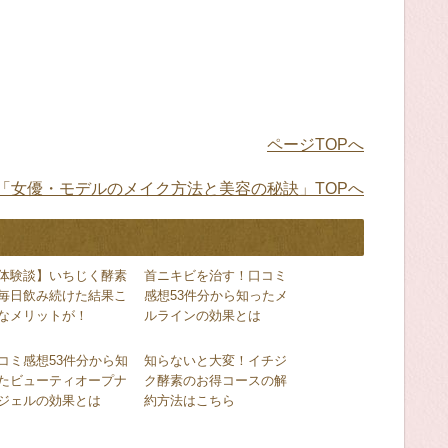
ページTOPへ
「女優・モデルのメイク方法と美容の秘訣」TOPへ
体験談】いちじく酵素
首ニキビを治す！口コミ
毎日飲み続けた結果こ
感想53件分から知ったメ
なメリットが！
ルラインの効果とは
コミ感想53件分から知
知らないと大変！イチジ
たビューティオープナ
ク酵素のお得コースの解
ジェルの効果とは
約方法はこちら