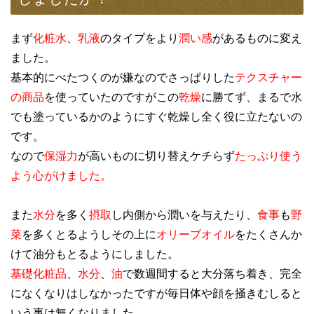
まず
化粧水
、
乳液
のタイプをより
潤い感
があるものに変え
ました。
基本的にべたつくのが嫌なのでさっぱりした
テクスチャー
の商品
を使っていたのですがこの
乾燥
に勝てず、まるで水
でも塗っているかのようにすぐ乾燥し全く役に立たないの
です。
なので
保湿力
が高いものに切り替えケチらず
たっぷり使う
よう心がけました。
また
水分
を多く
摂取
し内側から潤いを与えたり、
食事
も
野
菜
を多くとるようしその上に
オリーブオイル
をたくさんか
けて油分もとるようにしました。
基礎化粧品
、
水分
、
油
で数週間すると大分落ち着き、完全
になくなりはしなかったですが毎日体や顔を掻きむしると
いう事は無くなりました。