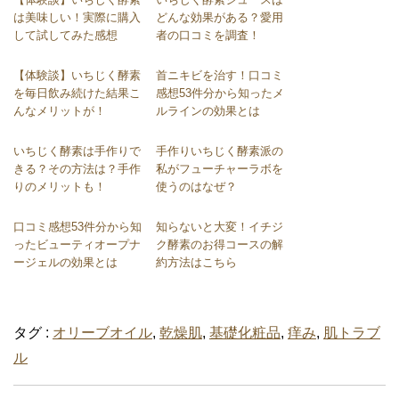
は美味しい！実際に購入
どんな効果がある？愛用
して試してみた感想
者の口コミを調査！
【体験談】いちじく酵素
首ニキビを治す！口コミ
を毎日飲み続けた結果こ
感想53件分から知ったメ
んなメリットが！
ルラインの効果とは
いちじく酵素は手作りで
手作りいちじく酵素派の
きる？その方法は？手作
私がフューチャーラボを
りのメリットも！
使うのはなぜ？
口コミ感想53件分から知
知らないと大変！イチジ
ったビューティオープナ
ク酵素のお得コースの解
ージェルの効果とは
約方法はこちら
タグ :
オリーブオイル
,
乾燥肌
,
基礎化粧品
,
痒み
,
肌トラブ
ル