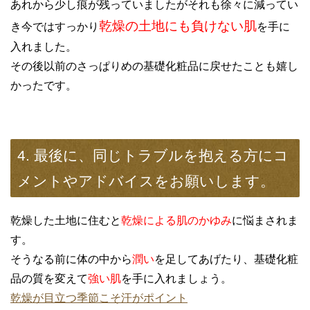
あれから少し痕が残っていましたがそれも徐々に減ってい
乾燥の土地にも負けない肌
き今ではすっかり
を手に
入れました。
その後以前のさっぱりめの基礎化粧品に戻せたことも嬉し
かったです。
4. 最後に、同じトラブルを抱える方にコ
メントやアドバイスをお願いします。
乾燥した土地に住むと
乾燥による肌のかゆみ
に悩まされま
す。
そうなる前に体の中から
潤い
を足してあげたり、基礎化粧
品の質を変えて
強い肌
を手に入れましょう。
乾燥が目立つ季節こそ汗がポイント