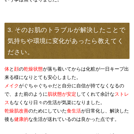
3. そのお肌のトラブルが解決したことで
気持ちや環境に変化があったら教えてく
ださい。
体
と
顔
の
乾燥状態
が落ち着いてからは化粧が一日キープ出
来る様になりとても安心しました。
メイク
がぐちゃぐちゃだと自分に自信が持てなくなるの
で、また前のように
肌状態が安定
してくれて余計な
ストレ
ス
もなくなり日々の生活が気楽になりました。
乾燥肌改善
のためにしていた
食生活
が日常化し、解決した
後も
健康的
な生活が送れているのは良かった点です。