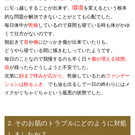
環境
に引っ越しすることが出来ず、
を変えるという根本
的な問題が解決できないことがとても心配でした。
毎日体中が
乾燥
しているので昼間も寝ている時も体がかゆ
くて仕方がないのです。
朝起きて
首
や
腕
にひっかき傷が出来ていたりも。
どうやら寝ている間に掻きむしっていたようです。
毎日のことなので我慢するのも辛く日々
傷が増える状態。
痕
が残ったらどうしようと不安でした。
次第に
顔まで痒みが広がり、
乾燥しているため
ファンデー
ションは粉をふき、
でも油も出るしで一日の終わりにはメ
イクがぐちゃぐちゃという最悪の状態でした。
2. そのお肌のトラブルにどのように対処
しましたか？