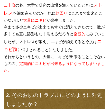
スト
二十歳
の冬、大学で研究の山場を迎えていたときに
レス
を溜め込んだのか一気に
頬回り
にこれまで出来たこ
がないほど
大量にニキビ
が発生しました。
今まで多少ニキビが出来てもすぐに消えてきたので、数が
多くても直に跡形もなく消えるだろうと
楽観的
にみていま
ニ
したが、ストレスが消え、ニキビが消えてると今度は
キビ跡
に悩まされることになりました。
それからというもの、大量にニキビが出来ることこそない
ものの、
定期的にニキビが出来るようになってしまいまし
た。
2. そのお肌のトラブルにどのように対処
しましたか？