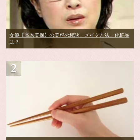
女優【高木美保】の美容の秘訣、メイク方法、化粧品
は？