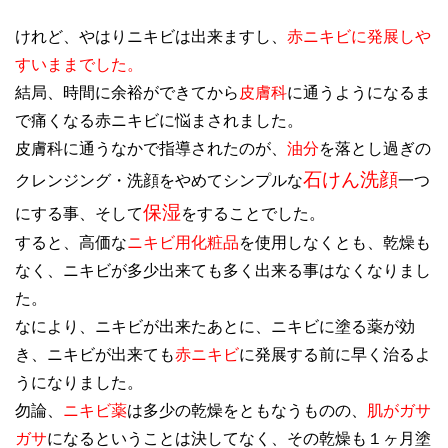
けれど、やはりニキビは出来ますし、
赤ニキビに発展しや
すいままでした。
結局、時間に余裕ができてから
皮膚科
に通うようになるま
で痛くなる赤ニキビに悩まされました。
皮膚科に通うなかで指導されたのが、
油分
を落とし過ぎの
石けん洗顔
クレンジング・洗顔をやめてシンプルな
一つ
保湿
にする事、そして
をすることでした。
すると、高価な
ニキビ用化粧品
を使用しなくとも、乾燥も
なく、ニキビが多少出来ても多く出来る事はなくなりまし
た。
なにより、ニキビが出来たあとに、ニキビに塗る薬が効
き、ニキビが出来ても
赤ニキビ
に発展する前に早く治るよ
うになりました。
勿論、
ニキビ薬
は多少の乾燥をともなうものの、
肌がガサ
ガサ
になるということは決してなく、その乾燥も１ヶ月塗