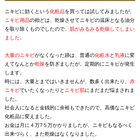
ニキビに効くという
化粧品
を買っては試してみましたが、
ニキビ用品
の殆どは、乾燥させてニキビの温床となる油分
を取り除くものでしたので、
肌がみるみる乾燥してしまい
ました。
大量のニキビ
がなくなった跡は、普通の
化粧水
と
乳液
に変
えてなんとか
乾燥
を防ぎましたが、定期的にニキビが発生
します。
時には、大量とまではいきませんが、数多く出来たり、
赤
ニキビ
でいたくなったりと
ニキビ肌
にまだまだ悩まされま
した。
社会人になると金銭的に余裕もできたので、高価なニキビ
化粧品に変えました。
お金は月に４万?５万かかりましたが、ニキビもなるべく
出来づらく、また乾燥はなくなりました。