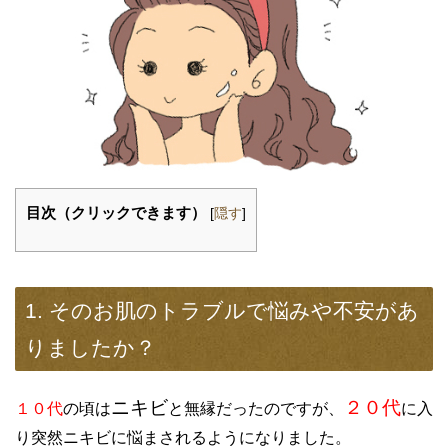
目次（クリックできます）
[
隠す
]
1. そのお肌のトラブルで悩みや不安があ
りましたか？
ニキビ
２０代
１０代
の頃は
と無縁だったのですが、
に入
り突然ニキビに悩まされるようになりました。