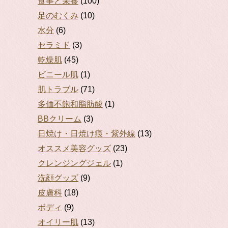
食事と栄養
(100)
足のむくみ
(10)
水分
(6)
セラミド
(3)
乾燥肌
(45)
ビニール肌
(1)
肌トラブル
(71)
多価不飽和脂肪酸
(1)
BBクリーム
(3)
日焼け・日焼け痕・紫外線
(13)
オススメ美容グッズ
(23)
クレンジングジェル
(1)
洗顔グッズ
(9)
皮膚科
(18)
ボディ
(9)
オイリー肌
(13)