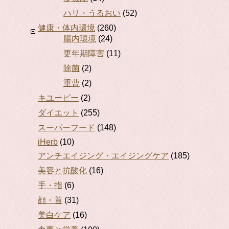
ハリ・うるおい
(52)
健康・体内環境
(260)
腸内環境
(24)
更年期障害
(11)
除菌
(2)
重曹
(2)
キユーピー
(2)
ダイエット
(255)
スーパーフード
(148)
iHerb
(10)
アンチエイジング・エイジングケア
(185)
美容と抗酸化
(16)
手・指
(6)
顔・首
(31)
美白ケア
(16)