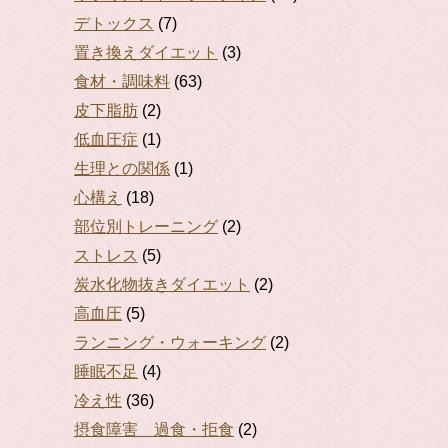
デトックス
(7)
置き換えダイエット
(3)
食材・調味料
(63)
皮下脂肪
(2)
低血圧症
(1)
生理との関係
(1)
心構え
(18)
部位別トレーニング
(2)
ストレス
(5)
炭水化物抜きダイエット
(2)
高血圧
(5)
ランニング・ウォーキング
(2)
睡眠不足
(4)
冷え性
(36)
摂食障害 過食・拒食
(2)