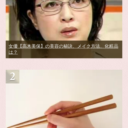
女優【高木美保】の美容の秘訣、メイク方法、化粧品
は？