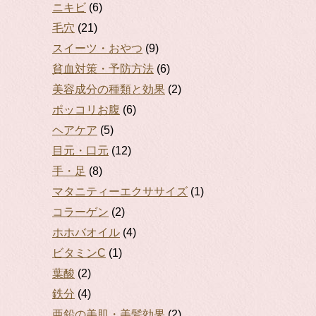
ニキビ
(6)
毛穴
(21)
スイーツ・おやつ
(9)
貧血対策・予防方法
(6)
美容成分の種類と効果
(2)
ポッコリお腹
(6)
ヘアケア
(5)
目元・口元
(12)
手・足
(8)
マタニティーエクササイズ
(1)
コラーゲン
(2)
ホホバオイル
(4)
ビタミンC
(1)
葉酸
(2)
鉄分
(4)
亜鉛の美肌・美髪効果
(2)