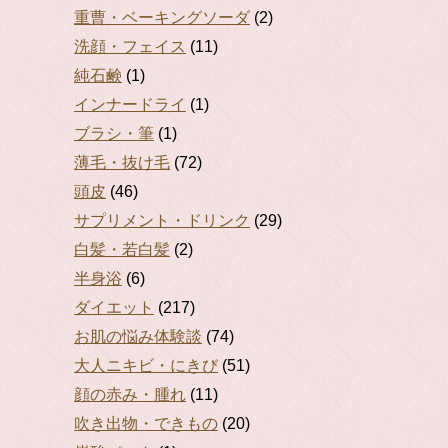
重曹・ベーキングソーダ
(2)
洗顔・フェイス
(11)
純石鹸
(1)
インナードライ
(1)
ブラシ・筆
(1)
薄毛・抜け毛
(72)
頭皮
(46)
サプリメント・ドリンク
(29)
白髪・若白髪
(2)
半身浴
(6)
ダイエット
(217)
お肌の悩み体験談
(74)
大人ニキビ・にきび
(51)
顔の赤み・腫れ
(11)
吹き出物・できもの
(20)