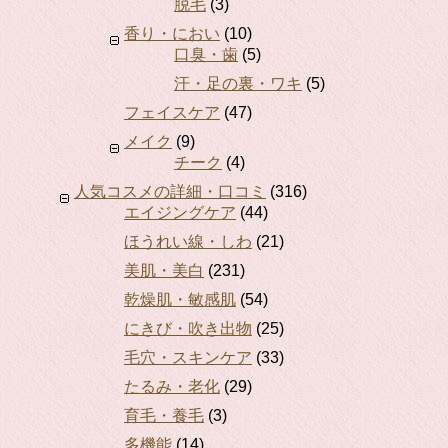
脱毛
(3)
香り・におい
(10)
口臭・歯
(5)
汗・足の裏・ワキ
(5)
フェイスケア
(47)
メイク
(9)
チーク
(4)
人気コスメの詳細・口コミ
(316)
エイジングケア
(44)
ほうれい線・しわ
(21)
美肌・美白
(231)
乾燥肌・敏感肌
(54)
にきび・吹き出物
(25)
毛穴・スキンケア
(33)
たるみ・老化
(29)
育毛・養毛
(3)
多機能
(14)