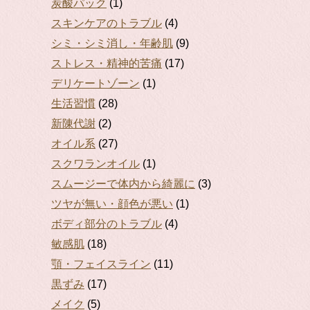
炭酸パック
(1)
スキンケアのトラブル
(4)
シミ・シミ消し・年齢肌
(9)
ストレス・精神的苦痛
(17)
デリケートゾーン
(1)
生活習慣
(28)
新陳代謝
(2)
オイル系
(27)
スクワランオイル
(1)
スムージーで体内から綺麗に
(3)
ツヤが無い・顔色が悪い
(1)
ボディ部分のトラブル
(4)
敏感肌
(18)
顎・フェイスライン
(11)
黒ずみ
(17)
メイク
(5)