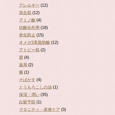
アレルギー
(12)
混合肌
(12)
アミノ酸
(4)
抗酸化作用
(18)
老化防止
(15)
オメガ3系脂肪酸
(12)
アトピー肌
(2)
唇
(4)
薬局
(2)
腕
(1)
そばかす
(4)
とうもろこしの油
(1)
保湿・潤い
(35)
白髪予防
(1)
マタニティ・産後ケア
(3)