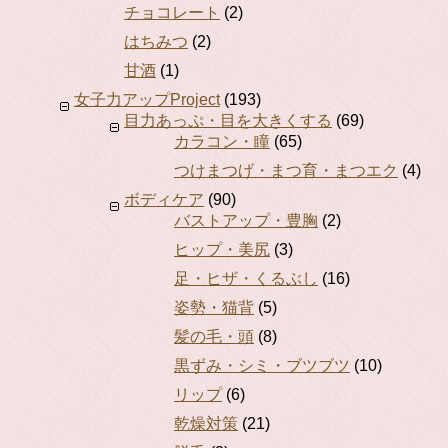
チョコレート
(2)
はちみつ
(2)
甘酒
(1)
女子力アップProject
(193)
目力あっぷ・目を大きくする
(69)
カラコン・瞳
(65)
つけまつげ・まつ育・まつエク
(4)
ボディケア
(90)
バストアップ・豊胸
(2)
ヒップ・美尻
(3)
足・ヒザ・くるぶし
(16)
姿勢・猫背
(5)
髪の毛・頭
(8)
黒ずみ・シミ・ブツブツ
(10)
リップ
(6)
乾燥対策
(21)