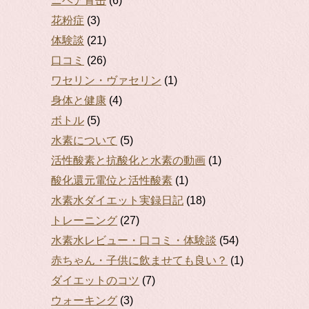
ニベア青缶
(6)
花粉症
(3)
体験談
(21)
口コミ
(26)
ワセリン・ヴァセリン
(1)
身体と健康
(4)
ボトル
(5)
水素について
(5)
活性酸素と抗酸化と水素の動画
(1)
酸化還元電位と活性酸素
(1)
水素水ダイエット実録日記
(18)
トレーニング
(27)
水素水レビュー・口コミ・体験談
(54)
赤ちゃん・子供に飲ませても良い？
(1)
ダイエットのコツ
(7)
ウォーキング
(3)