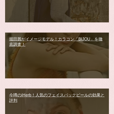
堀田茜がイメージモデル！カラコン「BIJOU」を徹
底調査！
今噂のiHerb！人気のフェイスパックピールの効果と
評判