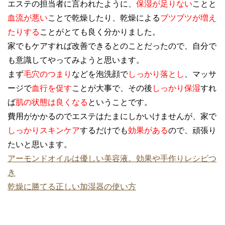
エステの担当者に言われたように、
保湿が足りない
ことと
血流が悪い
ことで乾燥したり、乾燥による
ブツブツが増え
たりする
ことがとても良く分かりました。
家でもケアすれば改善できるとのことだったので、自分で
も意識してやってみようと思います。
まず
毛穴のつまり
などを泡洗顔で
しっかり落とし
、マッサ
ージで
血行を促す
ことが大事で、その後
しっかり保湿
すれ
ば
肌の状態は良くなる
ということです。
費用がかかるのでエステはたまにしかいけませんが、家で
しっかりスキンケア
するだけでも
効果がある
ので、頑張り
たいと思います。
アーモンドオイルは優しい美容液。効果や手作りレシピつ
き
乾燥に勝てる正しい加湿器の使い方