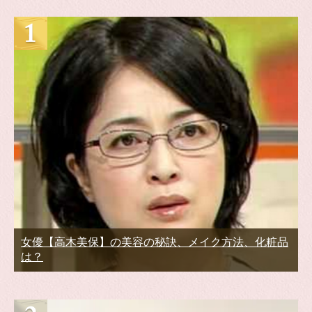
女優【高木美保】の美容の秘訣、メイク方法、化粧品
は？