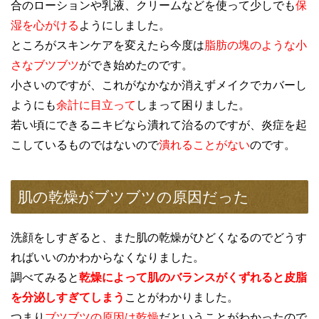
合のローションや乳液、クリームなどを使って少しでも
保
湿を心がける
ようにしました。
ところがスキンケアを変えたら今度は
脂肪の塊のような小
さなブツブツ
ができ始めたのです。
小さいのですが、これがなかなか消えずメイクでカバーし
ようにも
余計に目立って
しまって困りました。
若い頃にできるニキビなら潰れて治るのですが、炎症を起
こしているものではないので
潰れることがない
のです。
肌の乾燥がブツブツの原因だった
洗顔をしすぎると、また肌の乾燥がひどくなるのでどうす
ればいいのかわからなくなりました。
調べてみると
乾燥によって肌のバランスがくずれると皮脂
を分泌しすぎてしまう
ことがわかりました。
つまり
ブツブツの原因は乾燥
だということがわかったので