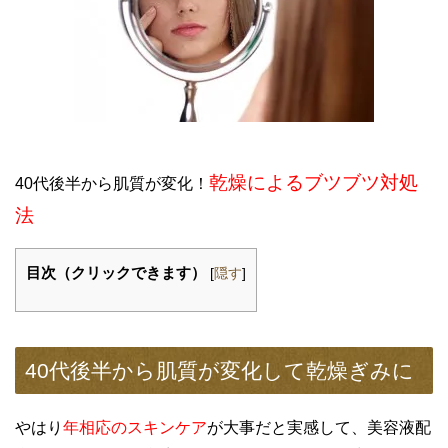
乾燥によるブツブツ対処
40代後半から肌質が変化！
法
目次（クリックできます）
[
隠す
]
40代後半から肌質が変化して乾燥ぎみに
やはり
年相応のスキンケア
が大事だと実感して、美容液配