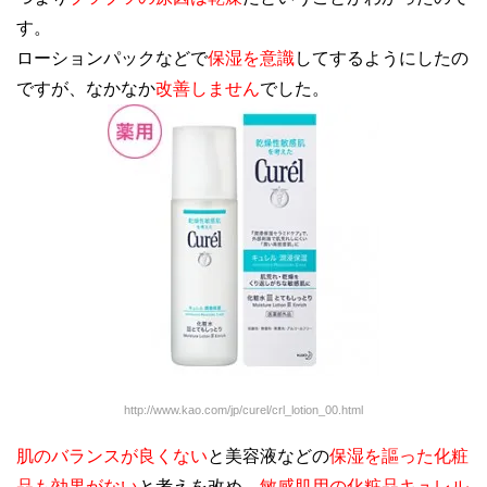
す。
ローションパックなどで
保湿を意識
してするようにしたの
ですが、なかなか
改善しません
でした。
http://www.kao.com/jp/curel/crl_lotion_00.html
肌のバランスが良くない
と美容液などの
保湿を謳った化粧
品も効果がない
と考えを改め、
敏感肌用の化粧品キュレル