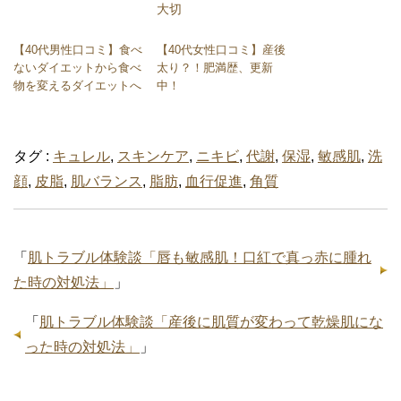
大切
【40代男性口コミ】食べ
【40代女性口コミ】産後
ないダイエットから食べ
太り？！肥満歴、更新
物を変えるダイエットへ
中！
タグ :
キュレル
,
スキンケア
,
ニキビ
,
代謝
,
保湿
,
敏感肌
,
洗
顔
,
皮脂
,
肌バランス
,
脂肪
,
血行促進
,
角質
「
肌トラブル体験談「唇も敏感肌！口紅で真っ赤に腫れ
た時の対処法」
」
「
肌トラブル体験談「産後に肌質が変わって乾燥肌にな
った時の対処法」
」