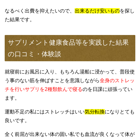
なるべく出費を抑えたいので、
出来るだけ安いもの
を探し
た結果です。
サプリメント健康食品等を実践した結果
の口コミ・体験談
就寝前にお風呂に入り、もちろん湯船に浸かって、普段使
う事のない筋を伸ばすことを意識しながら
全身のストレッ
チを行いサプリを2種類飲んで寝る
のを日課に頑張ってい
ます。
運動不足の私にはストレッチはいい
気分転換
になりとても
良いです。
全く前屈が出来ない体の固い私でも血流が良くなって体が