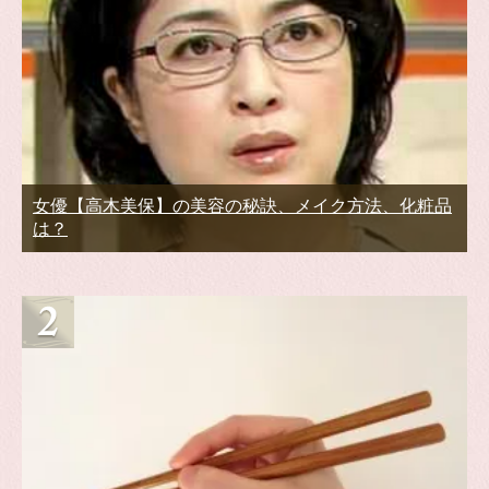
女優【高木美保】の美容の秘訣、メイク方法、化粧品
は？