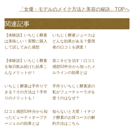
「女優・モデルのメイク方法と美容の秘訣」TOPへ
関連記事
【体験談】いちじく酵素
いちじく酵素ジュースは
は美味しい！実際に購入
どんな効果がある？愛用
して試してみた感想
者の口コミを調査！
【体験談】いちじく酵素
首ニキビを治す！口コミ
を毎日飲み続けた結果こ
感想53件分から知ったメ
んなメリットが！
ルラインの効果とは
いちじく酵素は手作りで
手作りいちじく酵素派の
きる？その方法は？手作
私がフューチャーラボを
りのメリットも！
使うのはなぜ？
口コミ感想53件分から知
知らないと大変！イチジ
ったビューティオープナ
ク酵素のお得コースの解
ージェルの効果とは
約方法はこちら