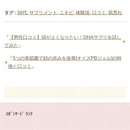
タグ :
30代
,
サプリメント
,
ニキビ
,
体験談
,
口コミ
,
肌荒れ
「
【男性口コミ】頭がよくなりたい！DHAサプリを試し
てみた
」
「
5つの美肌菌で顔の赤みを改善[オイズPBジェル]の特
徴と口コミ
」
ｽﾎﾟﾝｻｰﾄﾞ ﾘﾝｸ