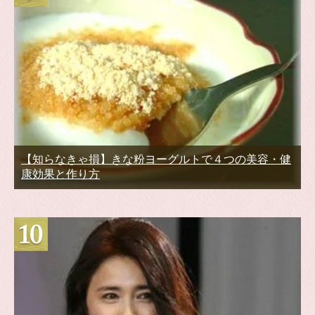
【知らなきゃ損】きな粉ヨーグルトで４つの美容・健
康効果と作り方