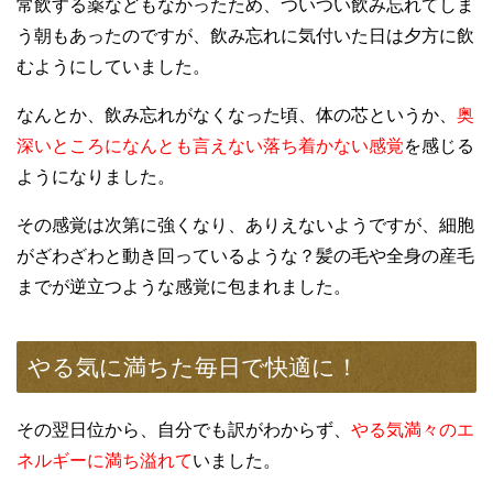
常飲する薬などもなかったため、ついつい飲み忘れてしま
う朝もあったのですが、飲み忘れに気付いた日は夕方に飲
むようにしていました。
なんとか、飲み忘れがなくなった頃、体の芯というか、
奥
深いところになんとも言えない落ち着かない感覚
を感じる
ようになりました。
その感覚は次第に強くなり、ありえないようですが、細胞
がざわざわと動き回っているような？髪の毛や全身の産毛
までが逆立つような感覚に包まれました。
やる気に満ちた毎日で快適に！
その翌日位から、自分でも訳がわからず、
やる気満々のエ
ネルギーに満ち溢れて
いました。