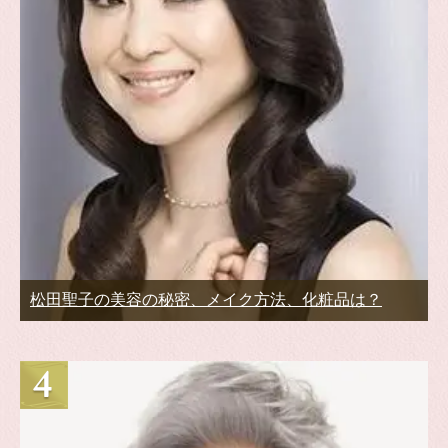
松田聖子の美容の秘密、メイク方法、化粧品は？