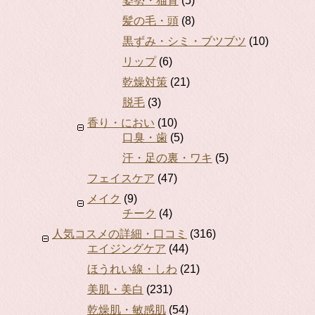
姿勢・猫背
(5)
髪の毛・頭
(8)
黒ずみ・シミ・ブツブツ
(10)
リップ
(6)
乾燥対策
(21)
脱毛
(3)
香り・におい
(10)
口臭・歯
(5)
汗・足の裏・ワキ
(5)
フェイスケア
(47)
メイク
(9)
チーク
(4)
人気コスメの詳細・口コミ
(316)
エイジングケア
(44)
ほうれい線・しわ
(21)
美肌・美白
(231)
乾燥肌・敏感肌
(54)