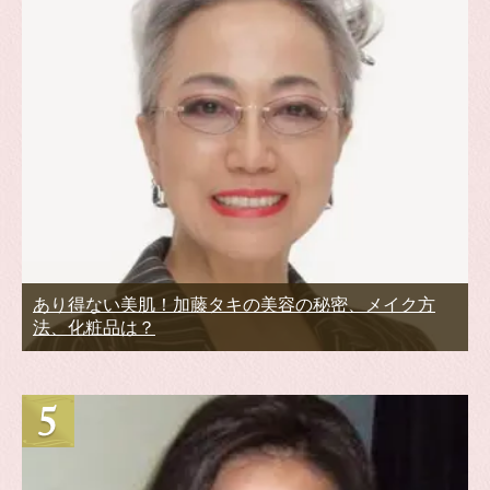
あり得ない美肌！加藤タキの美容の秘密、メイク方
法、化粧品は？