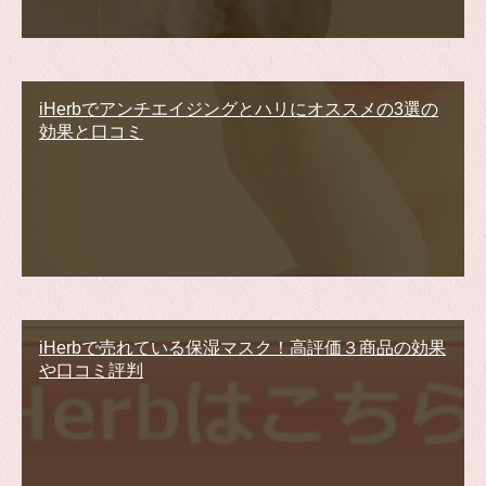
iHerbでアンチエイジングとハリにオススメの3選の
効果と口コミ
iHerbで売れている保湿マスク！高評価３商品の効果
や口コミ評判