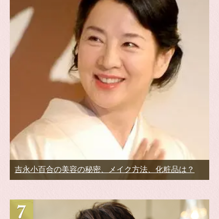
吉永小百合の美容の秘密、メイク方法、化粧品は？