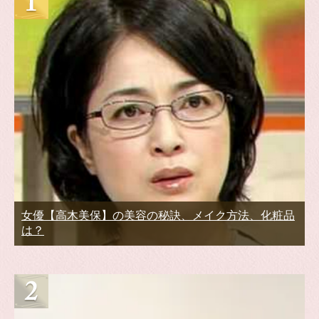
女優【高木美保】の美容の秘訣、メイク方法、化粧品
は？