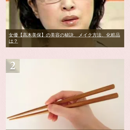
女優【高木美保】の美容の秘訣、メイク方法、化粧品
は？