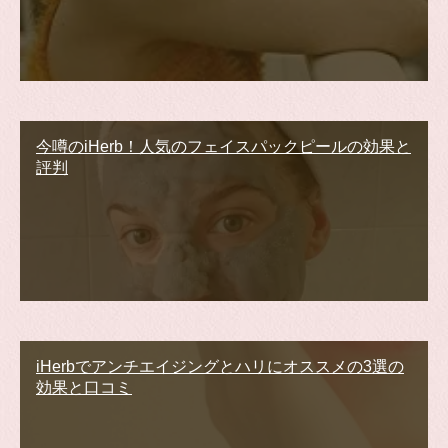
今噂のiHerb！人気のフェイスパックピールの効果と
評判
iHerbでアンチエイジングとハリにオススメの3選の
効果と口コミ