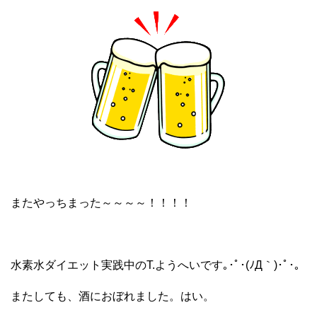
またやっちまった～～～～！！！！
水素水ダイエット実践中のT.ようへいです｡･ﾟ･(ﾉД｀)･ﾟ･｡
またしても、酒におぼれました。はい。