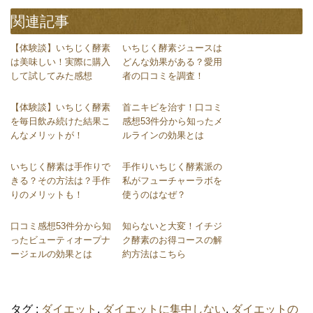
関連記事
【体験談】いちじく酵素
いちじく酵素ジュースは
は美味しい！実際に購入
どんな効果がある？愛用
して試してみた感想
者の口コミを調査！
【体験談】いちじく酵素
首ニキビを治す！口コミ
を毎日飲み続けた結果こ
感想53件分から知ったメ
んなメリットが！
ルラインの効果とは
いちじく酵素は手作りで
手作りいちじく酵素派の
きる？その方法は？手作
私がフューチャーラボを
りのメリットも！
使うのはなぜ？
口コミ感想53件分から知
知らないと大変！イチジ
ったビューティオープナ
ク酵素のお得コースの解
ージェルの効果とは
約方法はこちら
タグ :
ダイエット
,
ダイエットに集中しない
,
ダイエットの