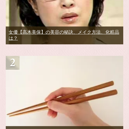
女優【高木美保】の美容の秘訣、メイク方法、化粧品
は？