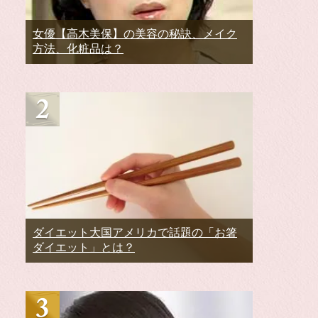
女優【高木美保】の美容の秘訣、メイク
方法、化粧品は？
ダイエット大国アメリカで話題の「お箸
ダイエット」とは？