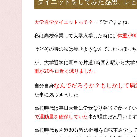
ダイエットをしてみた感想、レビ
大学通学ダイエットって？
って話ですよね。
私は高校卒業して大学入学した時には
体重が9
けどその時の私は痩せようなんてこれっぽっち
が、大学通学に電車で片道1時間と駅から大学ま
重が20キロ近く減りました。
なんでだろうか？もしかして病
自分自身
た事に気づきました。
高校時代は毎日大量に学食なり弁当で食べてい
で運動量を確保していた
事が理由だと思います
高校時代も片道30分程の距離を自転車通学し