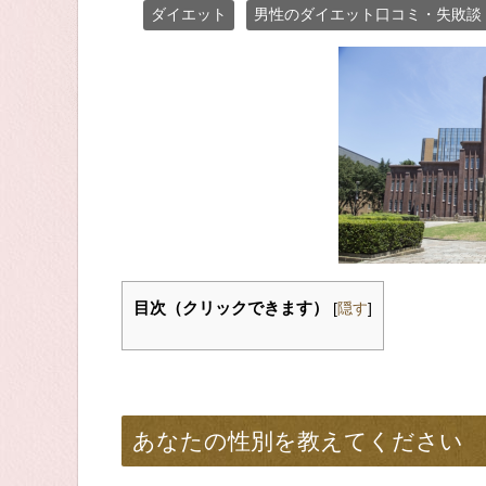
ダイエット
男性のダイエット口コミ・失敗談
目次（クリックできます）
[
隠す
]
あなたの性別を教えてください