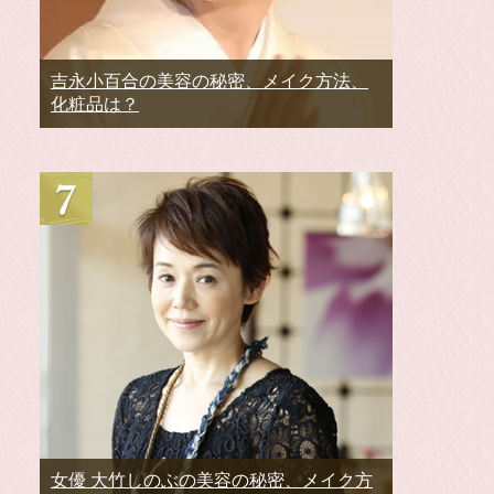
吉永小百合の美容の秘密、メイク方法、
化粧品は？
女優 大竹しのぶの美容の秘密、メイク方