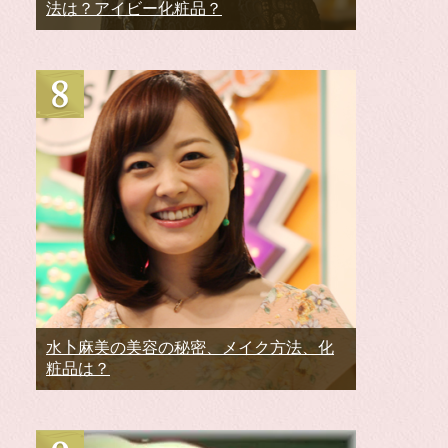
法は？アイビー化粧品？
水卜麻美の美容の秘密、メイク方法、化
粧品は？