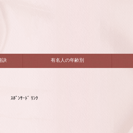
秘訣
有名人の年齢別
ｽﾎﾟﾝｻｰﾄﾞ ﾘﾝｸ