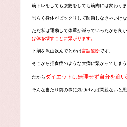
筋トレをしても腹筋をしても筋肉には変わりま
恐らく身体がビックリして防衛しなきゃいけな
ただ私は運動して体重が減っていったから良か
は体を壊すことに繋がります。
下剤を沢山飲んでとかは
言語道断
です。
そこから拒食症のような大病に繋がってしまう
ダイエットは無理せず自分を追い
だから
そんな当たり前の事に気づければ問題ないと思