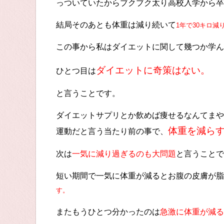
っついていたからブクブク太り高校入学から卒
結局そのあとも体重は減り続いて
1年で30キロ減
この事から私はダイエットに関して幾つか学ん
ダイエットに奇策はない。
ひとつ目は
と言うことです。
ダイエットサプリとか飲めば痩せるなんてまや
体重を減ら
運動だと言う当たり前の事で、
次は
一気に減り過ぎるのも大問題
と言うことで
短い期間で一気に体重が減るとお腹の皮膚が脂
す。
またもうひとつ分かったのは
急激に体重が減る