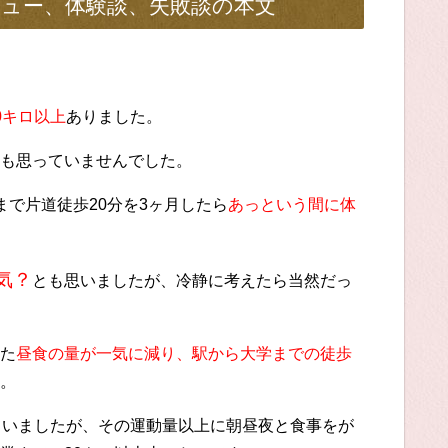
ュー、体験談、失敗談の本文
0キロ以上
ありました。
も思っていませんでした。
で片道徒歩20分を3ヶ月したら
あっという間に体
気？
とも思いましたが、冷静に考えたら当然だっ
た
昼食の量が一気に減り、駅から大学までの徒歩
。
ていましたが、その運動量以上に朝昼夜と食事をが