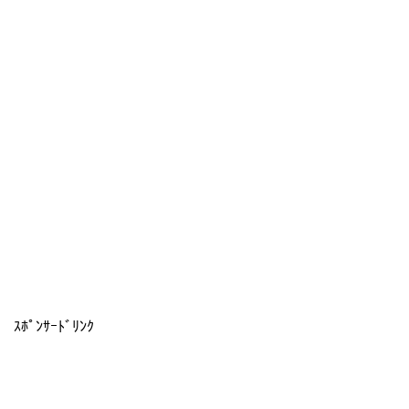
ｽﾎﾟﾝｻｰﾄﾞﾘﾝｸ