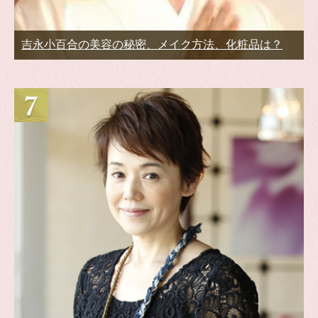
吉永小百合の美容の秘密、メイク方法、化粧品は？