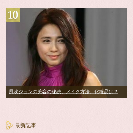
風吹ジュンの美容の秘訣、メイク方法、化粧品は？
最新記事