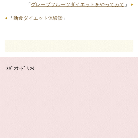
「
グレープフルーツダイエットをやってみて
」
「
断食ダイエット体験談
」
ｽﾎﾟﾝｻｰﾄﾞ ﾘﾝｸ