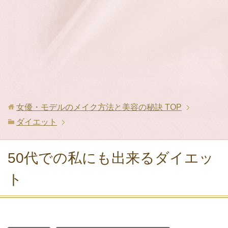
女優・モデルのメイク方法と美容の秘訣
TOP
ダイエット
50代での私にも出来るダイエッ
ト