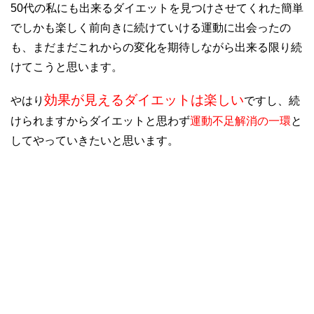
50代の私にも出来るダイエットを見つけさせてくれた簡単
でしかも楽しく前向きに続けていける運動に出会ったの
も、まだまだこれからの変化を期待しながら出来る限り続
けてこうと思います。
効果が見えるダイエットは楽しい
やはり
ですし、続
けられますからダイエットと思わず
運動不足解消の一環
と
してやっていきたいと思います。