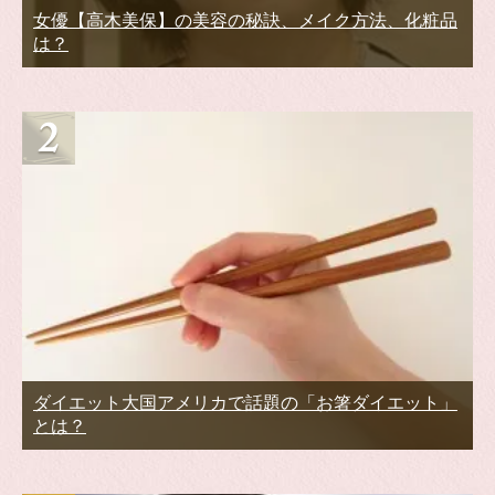
女優【高木美保】の美容の秘訣、メイク方法、化粧品
は？
ダイエット大国アメリカで話題の「お箸ダイエット」
とは？