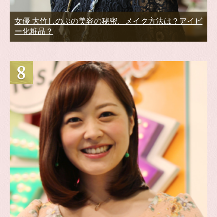
女優 大竹しのぶの美容の秘密、メイク方法は？アイビ
ー化粧品？