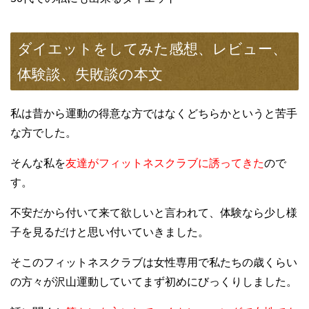
ダイエットをしてみた感想、レビュー、
体験談、失敗談の本文
私は昔から運動の得意な方ではなくどちらかというと苦手
な方でした。
そんな私を
友達がフィットネスクラブに誘ってきた
ので
す。
不安だから付いて来て欲しいと言われて、体験なら少し様
子を見るだけと思い付いていきました。
そこのフィットネスクラブは女性専用で私たちの歳くらい
の方々が沢山運動していてまず初めにびっくりしました。