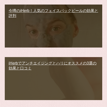
今噂のiHerb！人気のフェイスパックピールの効果と
評判
iHerbでアンチエイジングとハリにオススメの3選の
効果と口コミ