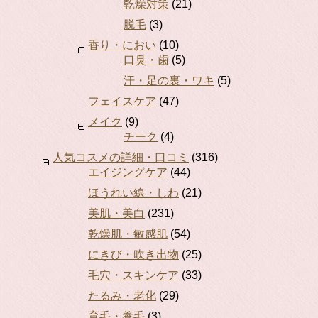
乾燥対策
(21)
脱毛
(3)
香り・におい
(10)
口臭・歯
(5)
汗・足の裏・ワキ
(5)
フェイスケア
(47)
メイク
(9)
チーク
(4)
人気コスメの詳細・口コミ
(316)
エイジングケア
(44)
ほうれい線・しわ
(21)
美肌・美白
(231)
乾燥肌・敏感肌
(54)
にきび・吹き出物
(25)
毛穴・スキンケア
(33)
たるみ・老化
(29)
育毛・養毛
(3)