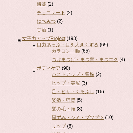
海藻
(2)
チョコレート
(2)
はちみつ
(2)
甘酒
(1)
女子力アップProject
(193)
目力あっぷ・目を大きくする
(69)
カラコン・瞳
(65)
つけまつげ・まつ育・まつエク
(4)
ボディケア
(90)
バストアップ・豊胸
(2)
ヒップ・美尻
(3)
足・ヒザ・くるぶし
(16)
姿勢・猫背
(5)
髪の毛・頭
(8)
黒ずみ・シミ・ブツブツ
(10)
リップ
(6)