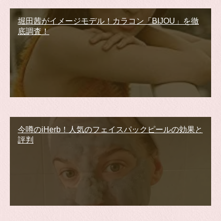
堀田茜がイメージモデル！カラコン「BIJOU」を徹
底調査！
今噂のiHerb！人気のフェイスパックピールの効果と
評判