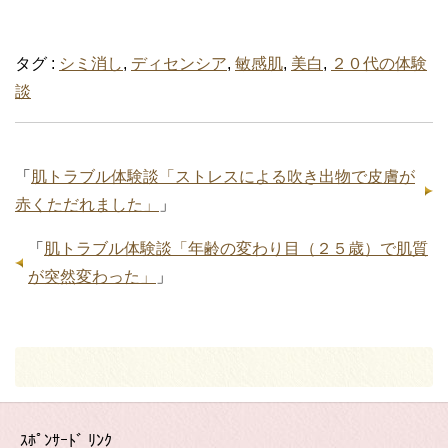
タグ :
シミ消し
,
ディセンシア
,
敏感肌
,
美白
,
２０代の体験
談
「
肌トラブル体験談「ストレスによる吹き出物で皮膚が
赤くただれました」
」
「
肌トラブル体験談「年齢の変わり目（２５歳）で肌質
が突然変わった」
」
ｽﾎﾟﾝｻｰﾄﾞ ﾘﾝｸ