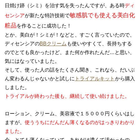
日焼け跡（シミ）を治す気を失ったんですが、ある時
ディ
敏感肌でも使える美白化
センシア
が新たな特許技術で
粧品
を作ることに成功した！
とか、美白が！シミが！などと、すごく言っていたので、
ディセンシアの
BBクリーム
も使いやすくて、長持ちする
のでとても良かったけど、また何か作れたんだ…と思い、
気にはなっていました。
そして、使った人の話をたくさん聞き、これなら、だいぶ
ん変わるんじゃないかと試しに
トライアルキット
から購入
しました。
トライアルが終わった後も、継続して使い続けました。
ローション、クリーム、美容液で１５０００円くらいはし
ますが、
使ううちにだんだん薄くなるのがはっきりわかり
ました。
今、とても薄くなっていて、あれだけ濃くて汚かったの