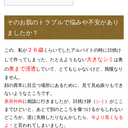
そのお肌のトラブルで悩みや不安があり
ましたか？
２６歳
この、私が
くらいでしたアルバイトの時に日焼け
大きなシミ
して作ってしまった、たとえようもない
は奥
奥まで浸透
の
していて、とてもじゃないけど、我慢なり
ません。
顔の異常に目立つ場所にあるために、見て見ぬ振りもでき
ないようなところです。
美容外科
に相談に行きましたが、日焼け跡（
シミ
）がここ
までひどいと、あとで別のところを傷つけるかもしれない
どころか、逆に失敗したりなんかしたら、
今より黒くなる
よ！
と言われてしまいました。