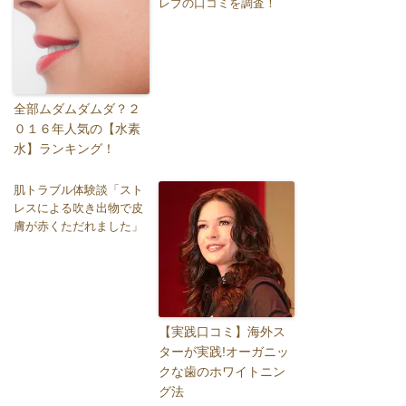
レブの口コミを調査！
全部ムダムダムダ？２
０１６年人気の【水素
水】ランキング！
肌トラブル体験談「スト
レスによる吹き出物で皮
膚が赤くただれました」
【実践口コミ】海外ス
ターが実践!オーガニッ
クな歯のホワイトニン
グ法