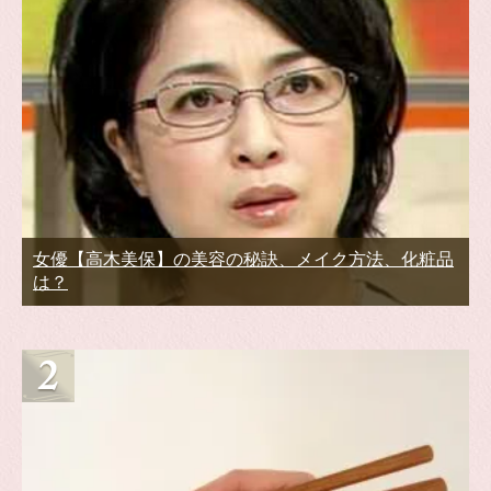
女優【高木美保】の美容の秘訣、メイク方法、化粧品
は？