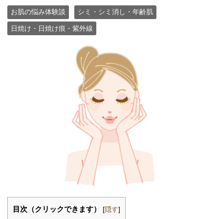
お肌の悩み体験談
シミ・シミ消し・年齢肌
日焼け・日焼け痕・紫外線
目次（クリックできます）
[
隠す
]