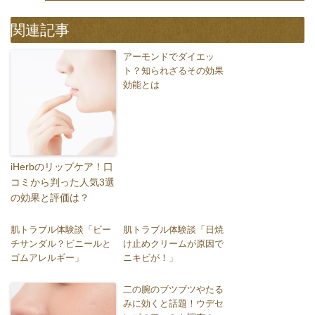
関連記事
アーモンドでダイエッ
ト？知られざるその効果
効能とは
iHerbのリップケア！口
コミから判った人気3選
の効果と評価は？
肌トラブル体験談「ビー
肌トラブル体験談「日焼
チサンダル？ビニールと
け止めクリームが原因で
ゴムアレルギー」
ニキビが！」
二の腕のブツブツやたる
みに効くと話題！ウデセ