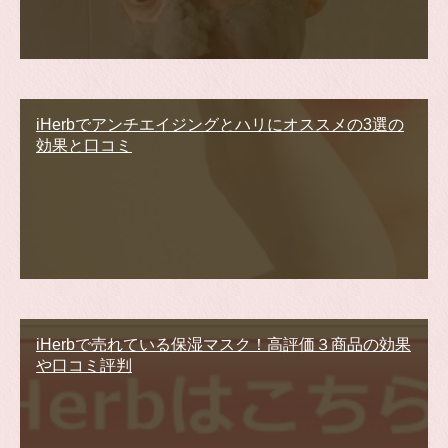
iHerbでアンチエイジングとハリにオススメの3選の
効果と口コミ
iHerbで売れている保湿マスク！高評価３商品の効果
や口コミ評判