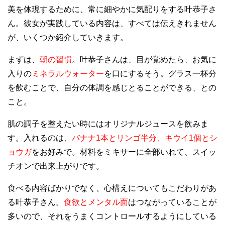
美を体現するために、常に細やかに気配りをする叶恭子さ
ん。彼女が実践している内容は、すべては伝えきれません
が、いくつか紹介していきます。
まずは、
朝の習慣
。
叶恭子さんは、目が覚めたら、お気に
入りの
ミネラルウォーター
を口にするそう。
グラス一杯分
を飲むことで、自分の体調を感じとることができる、との
こと。
肌の調子を整えたい時にはオリジナルジュースを飲みま
す。
入れるのは、
バナナ1本とリンゴ半分、キウイ1個とシ
ョウガ
をお好みで。
材料をミキサーに全部いれて、スイッ
チオンで出来上がりです。
食べる内容ばかりでなく、心構えについてもこだわりがあ
る叶恭子さん。
食欲とメンタル面
はつながっていることが
多いので、それをうまくコントロールするようにしている