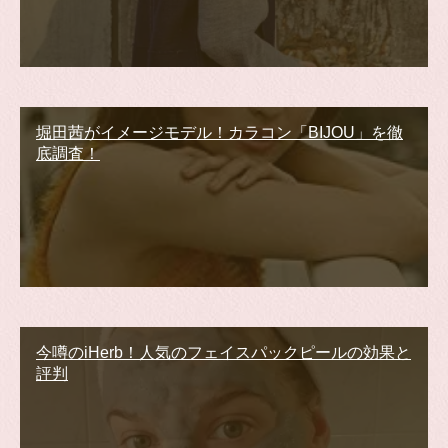
堀田茜がイメージモデル！カラコン「BIJOU」を徹
底調査！
今噂のiHerb！人気のフェイスパックピールの効果と
評判