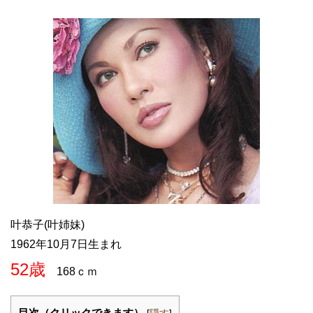
叶恭子(叶姉妹)
1962年10月7日生まれ
52歳
168ｃｍ
目次（クリックできます）