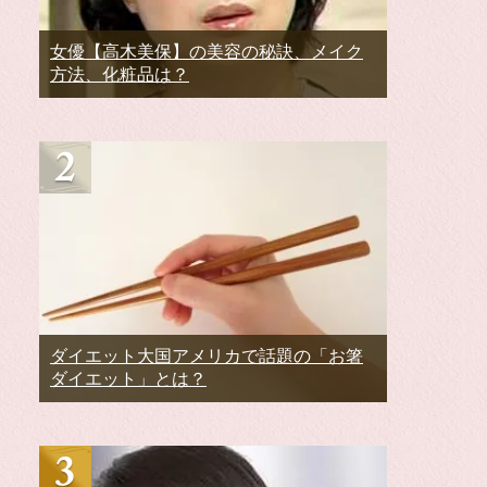
女優【高木美保】の美容の秘訣、メイク
方法、化粧品は？
ダイエット大国アメリカで話題の「お箸
ダイエット」とは？