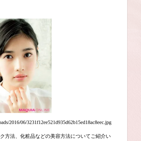
/uploads/2016/06/3231f12ee521d935d62b15ed18ac8eec.jpg
ク方法、化粧品などの美容方法についてご紹介い