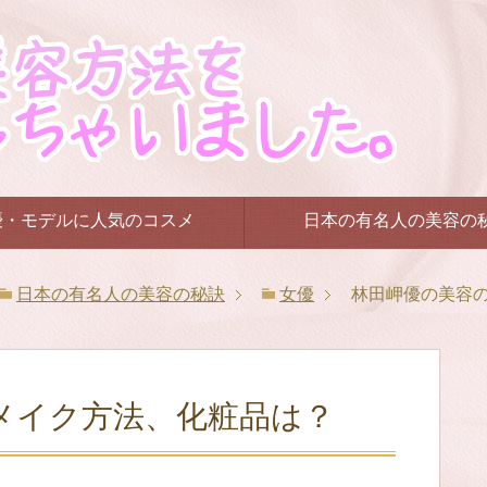
優・モデルに人気のコスメ
日本の有名人の美容の
日本の有名人の美容の秘訣
女優
林田岬優の美容
メイク方法、化粧品は？