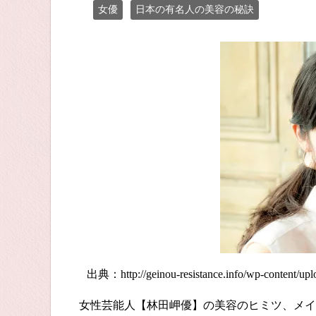
女優
日本の有名人の美容の秘訣
出典：
http://geinou-resistance.info/wp-content
女性芸能人【林田岬優】の美容のヒミツ、メイ