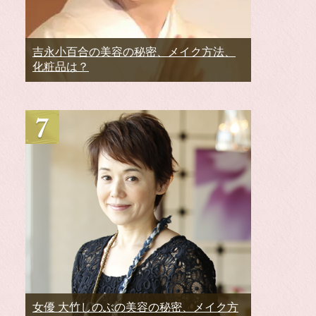
吉永小百合の美容の秘密、メイク方法、
化粧品は？
女優 大竹しのぶの美容の秘密、メイク方