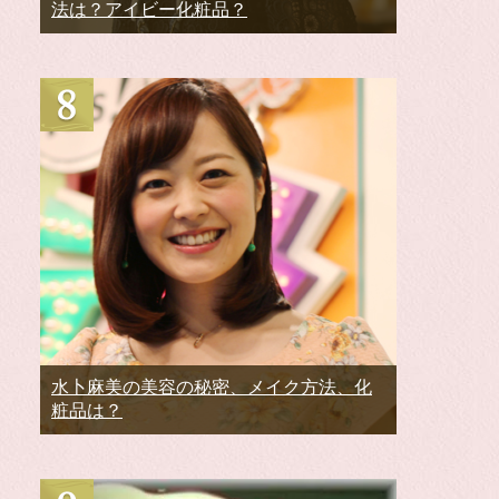
法は？アイビー化粧品？
水卜麻美の美容の秘密、メイク方法、化
粧品は？