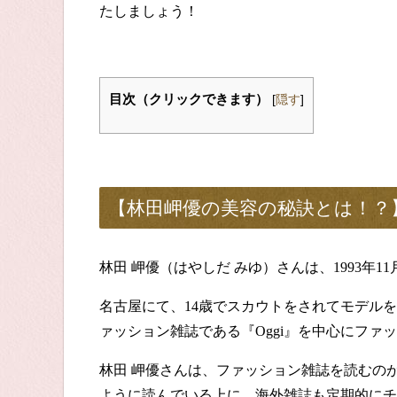
たしましょう！
目次（クリックできます）
[
隠す
]
【林田岬優の美容の秘訣とは！？
林田 岬優（はやしだ みゆ）さんは、
1993
年
11
名古屋にて、
14
歳でスカウトをされてモデルを
ァッション雑誌である『
Oggi
』を中心にファッ
林田 岬優さんは、ファッション雑誌を読むの
ように読んでいる上に、海外雑誌も定期的にチ