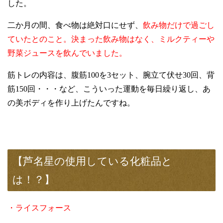
した。
二か月の間、食べ物は絶対口にせず、
飲み物だけで過ごし
ていたとのこと。決まった飲み物はなく、ミルクティーや
野菜ジュースを飲んでいました。
筋トレの内容は、腹筋
100
を
3
セット、腕立て伏せ
30
回、背
筋
150
回・・・など、こういった運動を毎日繰り返し、あ
の美ボディを作り上げたんですね。
【芦名星の使用している化粧品と
は！？】
・ライスフォース