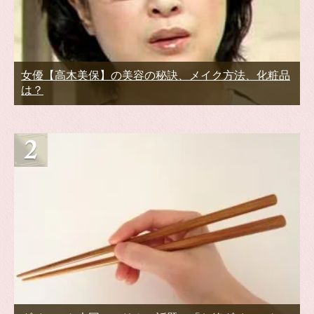
女優【高木美保】の美容の秘訣、メイク方法、化粧品
は？