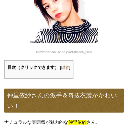
http://artist.amuse.co.jp/artist/naka_riisa/
目次（クリックできます）
[
隠す
]
仲里依紗さんの派手＆奇抜衣裳がかわい
い！
ナチュラルな雰囲気が魅力的な
仲里依紗
さん。