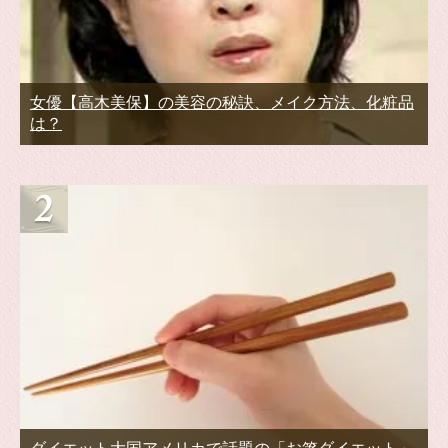
女優【高木美保】の美容の秘訣、メイク方法、化粧品
は？