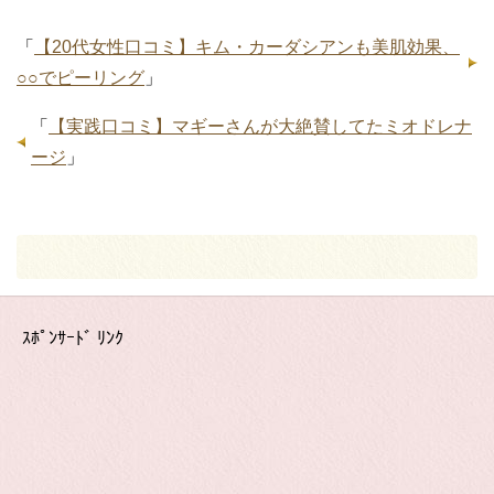
「
【20代女性口コミ】キム・カーダシアンも美肌効果、
○○でピーリング
」
「
【実践口コミ】マギーさんが大絶賛してたミオドレナ
ージ
」
ｽﾎﾟﾝｻｰﾄﾞ ﾘﾝｸ