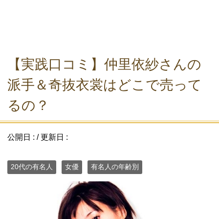
【実践口コミ】仲里依紗さんの
派手＆奇抜衣裳はどこで売って
るの？
公開日 :
/ 更新日 :
20代の有名人
女優
有名人の年齢別