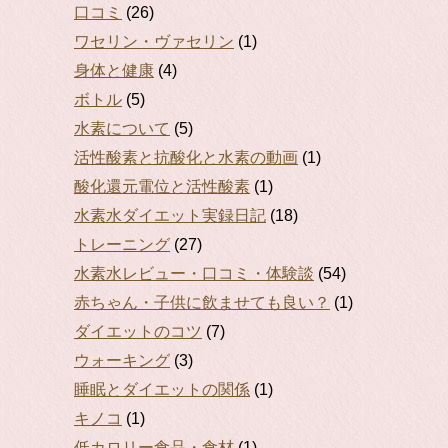
口コミ
(26)
ワセリン・ヴァセリン
(1)
身体と健康
(4)
ボトル
(5)
水素について
(5)
活性酸素と抗酸化と水素の動画
(1)
酸化還元電位と活性酸素
(1)
水素水ダイエット実録日記
(18)
トレーニング
(27)
水素水レビュー・口コミ・体験談
(54)
赤ちゃん・子供に飲ませても良い？
(1)
ダイエットのコツ
(7)
ウォーキング
(3)
睡眠とダイエットの関係
(1)
キノコ
(1)
低カロリー食品・食材
(1)