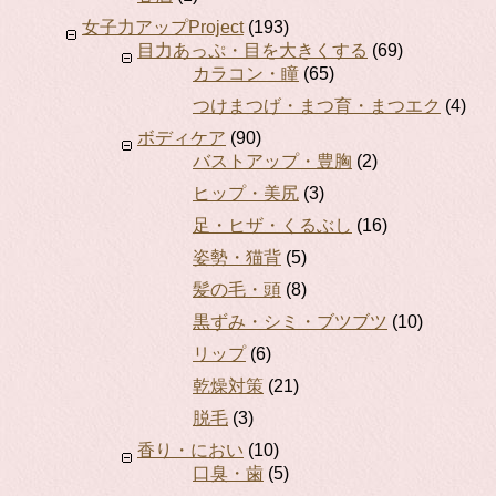
女子力アップProject
(193)
目力あっぷ・目を大きくする
(69)
カラコン・瞳
(65)
つけまつげ・まつ育・まつエク
(4)
ボディケア
(90)
バストアップ・豊胸
(2)
ヒップ・美尻
(3)
足・ヒザ・くるぶし
(16)
姿勢・猫背
(5)
髪の毛・頭
(8)
黒ずみ・シミ・ブツブツ
(10)
リップ
(6)
乾燥対策
(21)
脱毛
(3)
香り・におい
(10)
口臭・歯
(5)