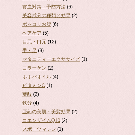
貧血対策・予防方法
(6)
美容成分の種類と効果
(2)
ポッコリお腹
(6)
ヘアケア
(5)
目元・口元
(12)
手・足
(8)
マタニティーエクササイズ
(1)
コラーゲン
(2)
ホホバオイル
(4)
ビタミンC
(1)
葉酸
(2)
鉄分
(4)
亜鉛の美肌・美髪効果
(2)
コエンザイムQ10
(2)
スポーツマシン
(1)