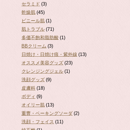
セラミド
(3)
乾燥肌
(45)
ビニール肌
(1)
肌トラブル
(71)
多価不飽和脂肪酸
(1)
BBクリーム
(3)
日焼け・日焼け痕・紫外線
(13)
オススメ美容グッズ
(23)
クレンジングジェル
(1)
洗顔グッズ
(9)
皮膚科
(18)
ボディ
(9)
オイリー肌
(13)
重曹・ベーキングソーダ
(2)
洗顔・フェイス
(11)