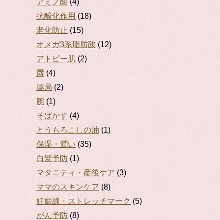
アミノ酸
(4)
抗酸化作用
(18)
老化防止
(15)
オメガ3系脂肪酸
(12)
アトピー肌
(2)
唇
(4)
薬局
(2)
腕
(1)
そばかす
(4)
とうもろこしの油
(1)
保湿・潤い
(35)
白髪予防
(1)
マタニティ・産後ケア
(3)
ママのスキンケア
(8)
妊娠線・ストレッチマーク
(5)
がん予防
(8)