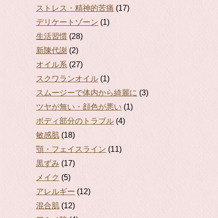
ストレス・精神的苦痛
(17)
デリケートゾーン
(1)
生活習慣
(28)
新陳代謝
(2)
オイル系
(27)
スクワランオイル
(1)
スムージーで体内から綺麗に
(3)
ツヤが無い・顔色が悪い
(1)
ボディ部分のトラブル
(4)
敏感肌
(18)
顎・フェイスライン
(11)
黒ずみ
(17)
メイク
(5)
アレルギー
(12)
混合肌
(12)