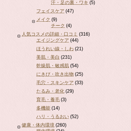
汗・足の裏・ワキ
(5)
フェイスケア
(47)
メイク
(9)
チーク
(4)
人気コスメの詳細・口コミ
(316)
エイジングケア
(44)
ほうれい線・しわ
(21)
美肌・美白
(231)
乾燥肌・敏感肌
(54)
にきび・吹き出物
(25)
毛穴・スキンケア
(33)
たるみ・老化
(29)
育毛・養毛
(3)
多機能
(14)
ハリ・うるおい
(52)
健康・体内環境
(260)