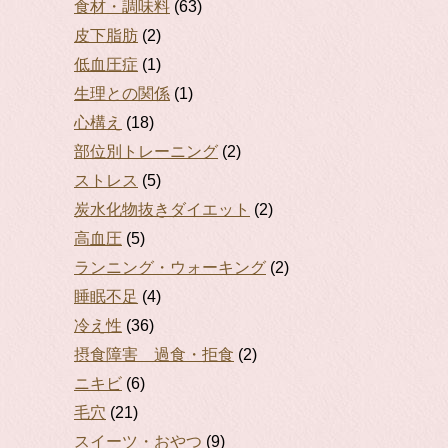
食材・調味料
(63)
皮下脂肪
(2)
低血圧症
(1)
生理との関係
(1)
心構え
(18)
部位別トレーニング
(2)
ストレス
(5)
炭水化物抜きダイエット
(2)
高血圧
(5)
ランニング・ウォーキング
(2)
睡眠不足
(4)
冷え性
(36)
摂食障害 過食・拒食
(2)
ニキビ
(6)
毛穴
(21)
スイーツ・おやつ
(9)