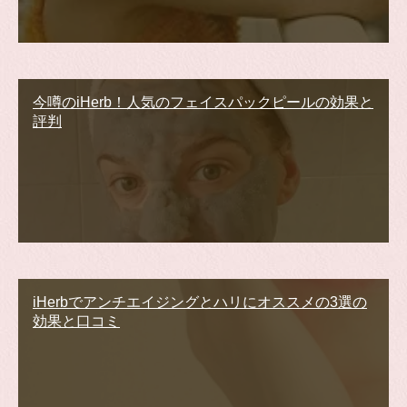
今噂のiHerb！人気のフェイスパックピールの効果と
評判
iHerbでアンチエイジングとハリにオススメの3選の
効果と口コミ