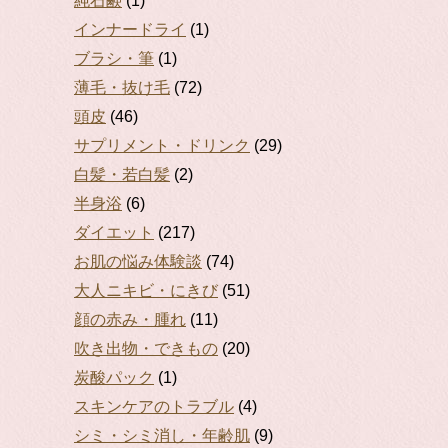
純石鹸
(1)
インナードライ
(1)
ブラシ・筆
(1)
薄毛・抜け毛
(72)
頭皮
(46)
サプリメント・ドリンク
(29)
白髪・若白髪
(2)
半身浴
(6)
ダイエット
(217)
お肌の悩み体験談
(74)
大人ニキビ・にきび
(51)
顔の赤み・腫れ
(11)
吹き出物・できもの
(20)
炭酸パック
(1)
スキンケアのトラブル
(4)
シミ・シミ消し・年齢肌
(9)