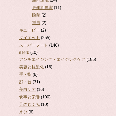
腸内環境
(24)
更年期障害
(11)
除菌
(2)
重曹
(2)
キユーピー
(2)
ダイエット
(255)
スーパーフード
(148)
iHerb
(10)
アンチエイジング・エイジングケア
(185)
美容と抗酸化
(16)
手・指
(6)
顔・首
(31)
美白ケア
(16)
食事と栄養
(100)
足のむくみ
(10)
水分
(6)