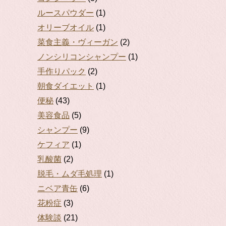
ルースパウダー
(1)
オリーブオイル
(1)
菜食主義・ヴィーガン
(2)
ノンシリコンシャンプー
(1)
手作りパック
(2)
朝食ダイエット
(1)
便秘
(43)
美容食品
(5)
シャンプー
(9)
ケフィア
(1)
乳酸菌
(2)
脱毛・ムダ毛処理
(1)
ニベア青缶
(6)
花粉症
(3)
体験談
(21)