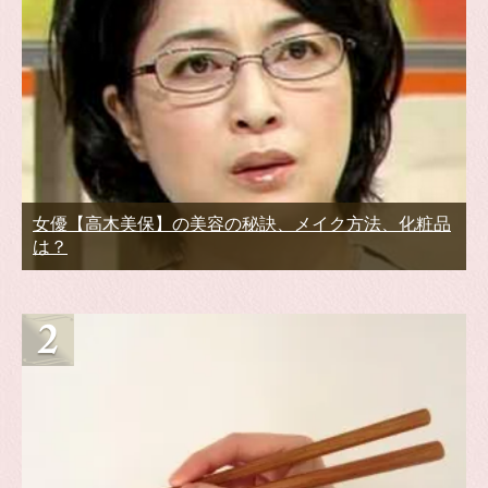
女優【高木美保】の美容の秘訣、メイク方法、化粧品
は？