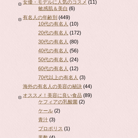
女優・モデルに人気のコスメ
(11)
敏感肌＆美白
(6)
有名人の年齢別
(449)
10代の有名人
(10)
20代の有名人
(172)
30代の有名人
(80)
40代の有名人
(56)
50代の有名人
(24)
60代の有名人
(12)
70代以上の有名人
(3)
海外の有名人の美容の秘訣
(44)
オススメ！美容に良い食品
(89)
ケフィアの乳酸菌
(2)
ケール
(2)
青汁
(3)
プロポリス
(1)
黒酢
(4)