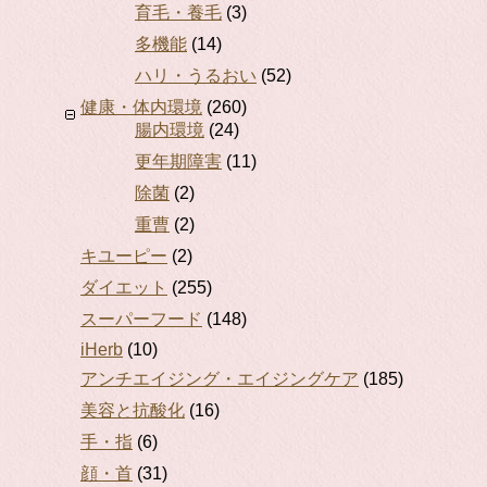
育毛・養毛
(3)
多機能
(14)
ハリ・うるおい
(52)
健康・体内環境
(260)
腸内環境
(24)
更年期障害
(11)
除菌
(2)
重曹
(2)
キユーピー
(2)
ダイエット
(255)
スーパーフード
(148)
iHerb
(10)
アンチエイジング・エイジングケア
(185)
美容と抗酸化
(16)
手・指
(6)
顔・首
(31)