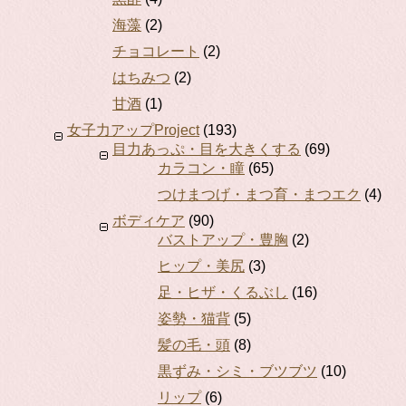
海藻
(2)
チョコレート
(2)
はちみつ
(2)
甘酒
(1)
女子力アップProject
(193)
目力あっぷ・目を大きくする
(69)
カラコン・瞳
(65)
つけまつげ・まつ育・まつエク
(4)
ボディケア
(90)
バストアップ・豊胸
(2)
ヒップ・美尻
(3)
足・ヒザ・くるぶし
(16)
姿勢・猫背
(5)
髪の毛・頭
(8)
黒ずみ・シミ・ブツブツ
(10)
リップ
(6)