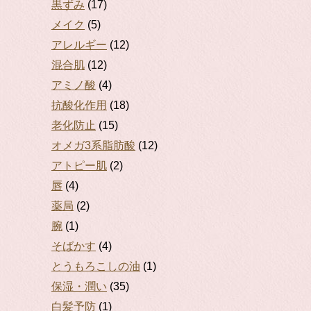
黒ずみ
(17)
メイク
(5)
アレルギー
(12)
混合肌
(12)
アミノ酸
(4)
抗酸化作用
(18)
老化防止
(15)
オメガ3系脂肪酸
(12)
アトピー肌
(2)
唇
(4)
薬局
(2)
腕
(1)
そばかす
(4)
とうもろこしの油
(1)
保湿・潤い
(35)
白髪予防
(1)