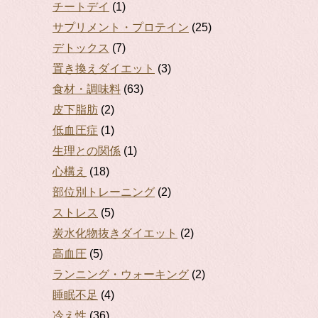
チートデイ
(1)
サプリメント・プロテイン
(25)
デトックス
(7)
置き換えダイエット
(3)
食材・調味料
(63)
皮下脂肪
(2)
低血圧症
(1)
生理との関係
(1)
心構え
(18)
部位別トレーニング
(2)
ストレス
(5)
炭水化物抜きダイエット
(2)
高血圧
(5)
ランニング・ウォーキング
(2)
睡眠不足
(4)
冷え性
(36)