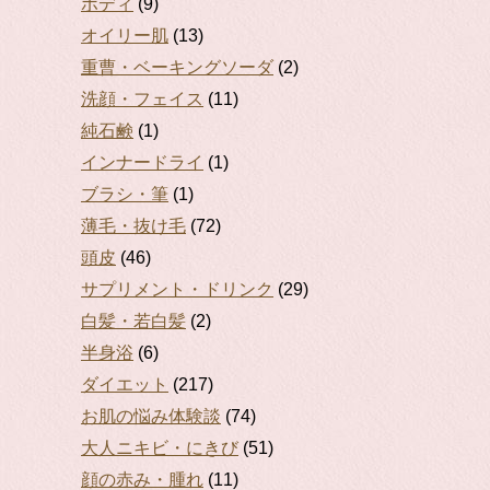
ボディ
(9)
オイリー肌
(13)
重曹・ベーキングソーダ
(2)
洗顔・フェイス
(11)
純石鹸
(1)
インナードライ
(1)
ブラシ・筆
(1)
薄毛・抜け毛
(72)
頭皮
(46)
サプリメント・ドリンク
(29)
白髪・若白髪
(2)
半身浴
(6)
ダイエット
(217)
お肌の悩み体験談
(74)
大人ニキビ・にきび
(51)
顔の赤み・腫れ
(11)