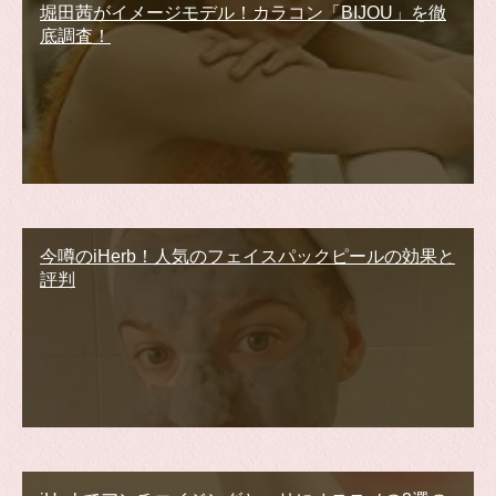
堀田茜がイメージモデル！カラコン「BIJOU」を徹
底調査！
今噂のiHerb！人気のフェイスパックピールの効果と
評判