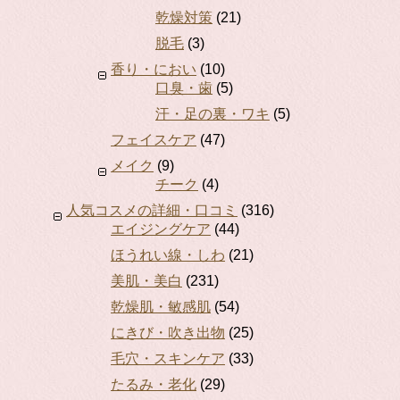
乾燥対策
(21)
脱毛
(3)
香り・におい
(10)
口臭・歯
(5)
汗・足の裏・ワキ
(5)
フェイスケア
(47)
メイク
(9)
チーク
(4)
人気コスメの詳細・口コミ
(316)
エイジングケア
(44)
ほうれい線・しわ
(21)
美肌・美白
(231)
乾燥肌・敏感肌
(54)
にきび・吹き出物
(25)
毛穴・スキンケア
(33)
たるみ・老化
(29)