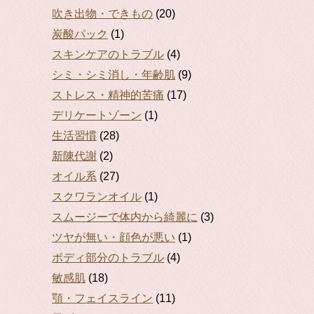
吹き出物・できもの
(20)
炭酸パック
(1)
スキンケアのトラブル
(4)
シミ・シミ消し・年齢肌
(9)
ストレス・精神的苦痛
(17)
デリケートゾーン
(1)
生活習慣
(28)
新陳代謝
(2)
オイル系
(27)
スクワランオイル
(1)
スムージーで体内から綺麗に
(3)
ツヤが無い・顔色が悪い
(1)
ボディ部分のトラブル
(4)
敏感肌
(18)
顎・フェイスライン
(11)