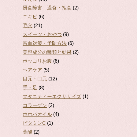
摂食障害 過食・拒食
(2)
ニキビ
(6)
毛穴
(21)
スイーツ・おやつ
(9)
貧血対策・予防方法
(6)
美容成分の種類と効果
(2)
ポッコリお腹
(6)
ヘアケア
(5)
目元・口元
(12)
手・足
(8)
マタニティーエクササイズ
(1)
コラーゲン
(2)
ホホバオイル
(4)
ビタミンC
(1)
葉酸
(2)