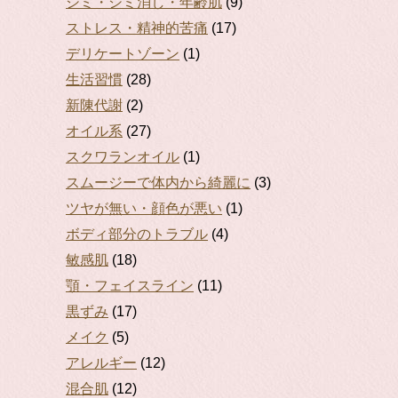
シミ・シミ消し・年齢肌
(9)
ストレス・精神的苦痛
(17)
デリケートゾーン
(1)
生活習慣
(28)
新陳代謝
(2)
オイル系
(27)
スクワランオイル
(1)
スムージーで体内から綺麗に
(3)
ツヤが無い・顔色が悪い
(1)
ボディ部分のトラブル
(4)
敏感肌
(18)
顎・フェイスライン
(11)
黒ずみ
(17)
メイク
(5)
アレルギー
(12)
混合肌
(12)