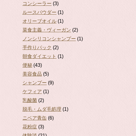
コンシーラー
(3)
ルースパウダー
(1)
オリーブオイル
(1)
菜食主義・ヴィーガン
(2)
ノンシリコンシャンプー
(1)
手作りパック
(2)
朝食ダイエット
(1)
便秘
(43)
美容食品
(5)
シャンプー
(9)
ケフィア
(1)
乳酸菌
(2)
脱毛・ムダ毛処理
(1)
ニベア青缶
(6)
花粉症
(3)
体験談
(21)