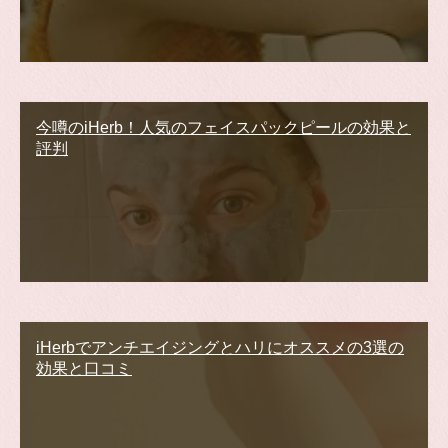
今噂のiHerb！人気のフェイスパックピールの効果と
評判
iHerbでアンチエイジングとハリにオススメの3選の
効果と口コミ