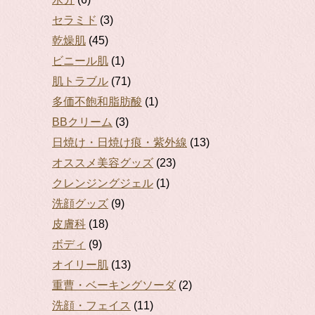
セラミド
(3)
乾燥肌
(45)
ビニール肌
(1)
肌トラブル
(71)
多価不飽和脂肪酸
(1)
BBクリーム
(3)
日焼け・日焼け痕・紫外線
(13)
オススメ美容グッズ
(23)
クレンジングジェル
(1)
洗顔グッズ
(9)
皮膚科
(18)
ボディ
(9)
オイリー肌
(13)
重曹・ベーキングソーダ
(2)
洗顔・フェイス
(11)