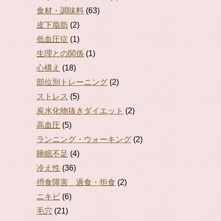
食材・調味料
(63)
皮下脂肪
(2)
低血圧症
(1)
生理との関係
(1)
心構え
(18)
部位別トレーニング
(2)
ストレス
(5)
炭水化物抜きダイエット
(2)
高血圧
(5)
ランニング・ウォーキング
(2)
睡眠不足
(4)
冷え性
(36)
摂食障害 過食・拒食
(2)
ニキビ
(6)
毛穴
(21)