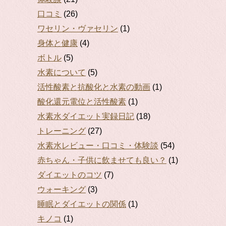
口コミ
(26)
ワセリン・ヴァセリン
(1)
身体と健康
(4)
ボトル
(5)
水素について
(5)
活性酸素と抗酸化と水素の動画
(1)
酸化還元電位と活性酸素
(1)
水素水ダイエット実録日記
(18)
トレーニング
(27)
水素水レビュー・口コミ・体験談
(54)
赤ちゃん・子供に飲ませても良い？
(1)
ダイエットのコツ
(7)
ウォーキング
(3)
睡眠とダイエットの関係
(1)
キノコ
(1)