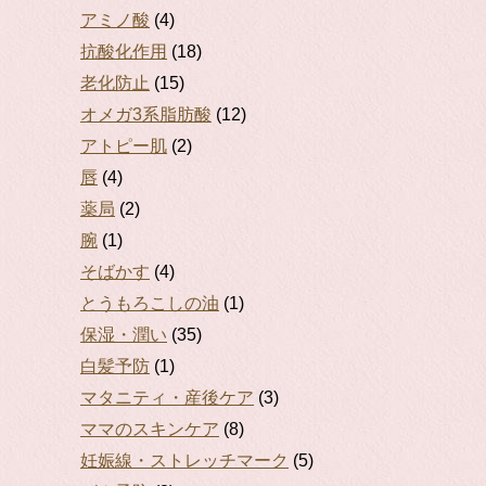
アミノ酸
(4)
抗酸化作用
(18)
老化防止
(15)
オメガ3系脂肪酸
(12)
アトピー肌
(2)
唇
(4)
薬局
(2)
腕
(1)
そばかす
(4)
とうもろこしの油
(1)
保湿・潤い
(35)
白髪予防
(1)
マタニティ・産後ケア
(3)
ママのスキンケア
(8)
妊娠線・ストレッチマーク
(5)