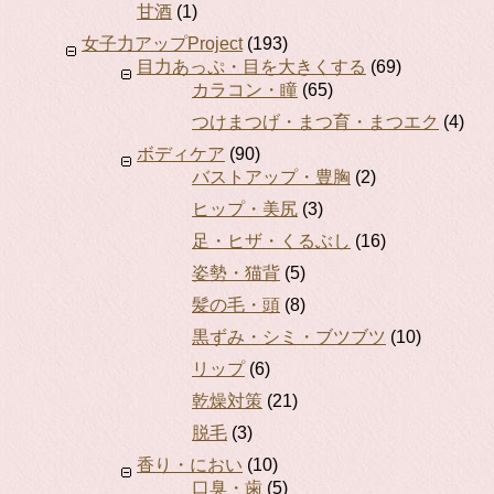
甘酒
(1)
女子力アップProject
(193)
目力あっぷ・目を大きくする
(69)
カラコン・瞳
(65)
つけまつげ・まつ育・まつエク
(4)
ボディケア
(90)
バストアップ・豊胸
(2)
ヒップ・美尻
(3)
足・ヒザ・くるぶし
(16)
姿勢・猫背
(5)
髪の毛・頭
(8)
黒ずみ・シミ・ブツブツ
(10)
リップ
(6)
乾燥対策
(21)
脱毛
(3)
香り・におい
(10)
口臭・歯
(5)