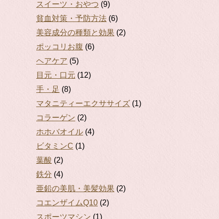
スイーツ・おやつ
(9)
貧血対策・予防方法
(6)
美容成分の種類と効果
(2)
ポッコリお腹
(6)
ヘアケア
(5)
目元・口元
(12)
手・足
(8)
マタニティーエクササイズ
(1)
コラーゲン
(2)
ホホバオイル
(4)
ビタミンC
(1)
葉酸
(2)
鉄分
(4)
亜鉛の美肌・美髪効果
(2)
コエンザイムQ10
(2)
スポーツマシン
(1)