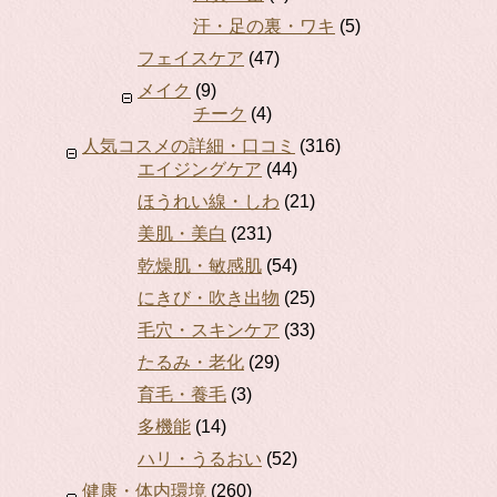
汗・足の裏・ワキ
(5)
フェイスケア
(47)
メイク
(9)
チーク
(4)
人気コスメの詳細・口コミ
(316)
エイジングケア
(44)
ほうれい線・しわ
(21)
美肌・美白
(231)
乾燥肌・敏感肌
(54)
にきび・吹き出物
(25)
毛穴・スキンケア
(33)
たるみ・老化
(29)
育毛・養毛
(3)
多機能
(14)
ハリ・うるおい
(52)
健康・体内環境
(260)