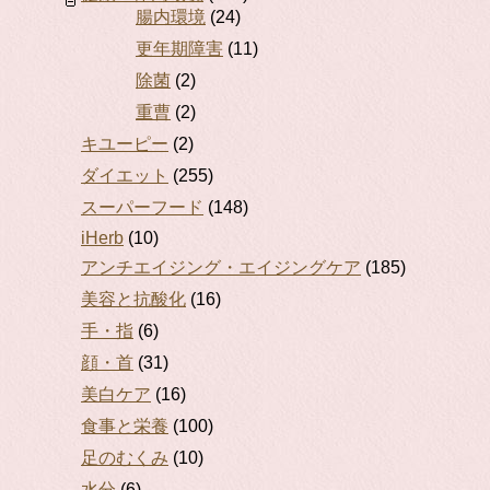
腸内環境
(24)
更年期障害
(11)
除菌
(2)
重曹
(2)
キユーピー
(2)
ダイエット
(255)
スーパーフード
(148)
iHerb
(10)
アンチエイジング・エイジングケア
(185)
美容と抗酸化
(16)
手・指
(6)
顔・首
(31)
美白ケア
(16)
食事と栄養
(100)
足のむくみ
(10)
水分
(6)