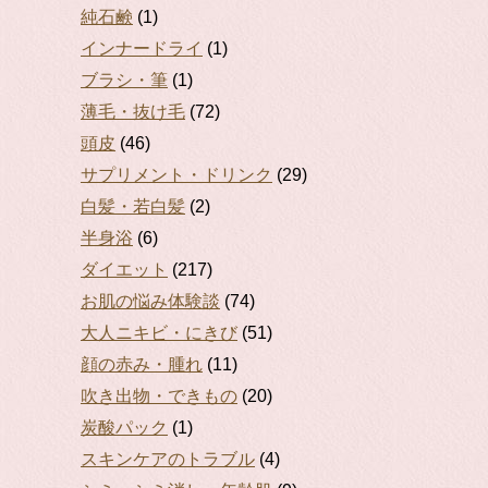
純石鹸
(1)
インナードライ
(1)
ブラシ・筆
(1)
薄毛・抜け毛
(72)
頭皮
(46)
サプリメント・ドリンク
(29)
白髪・若白髪
(2)
半身浴
(6)
ダイエット
(217)
お肌の悩み体験談
(74)
大人ニキビ・にきび
(51)
顔の赤み・腫れ
(11)
吹き出物・できもの
(20)
炭酸パック
(1)
スキンケアのトラブル
(4)