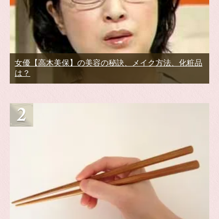
女優【高木美保】の美容の秘訣、メイク方法、化粧品
は？