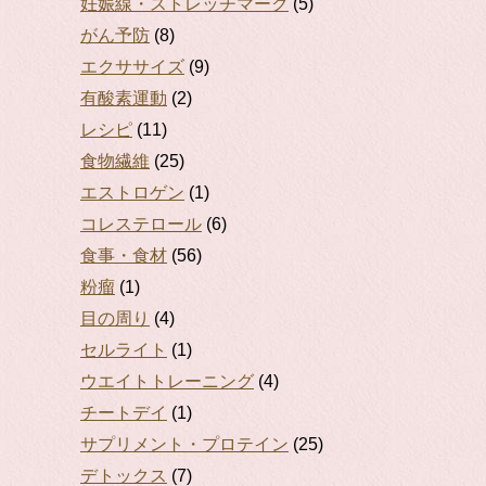
妊娠線・ストレッチマーク
(5)
がん予防
(8)
エクササイズ
(9)
有酸素運動
(2)
レシピ
(11)
食物繊維
(25)
エストロゲン
(1)
コレステロール
(6)
食事・食材
(56)
粉瘤
(1)
目の周り
(4)
セルライト
(1)
ウエイトトレーニング
(4)
チートデイ
(1)
サプリメント・プロテイン
(25)
デトックス
(7)