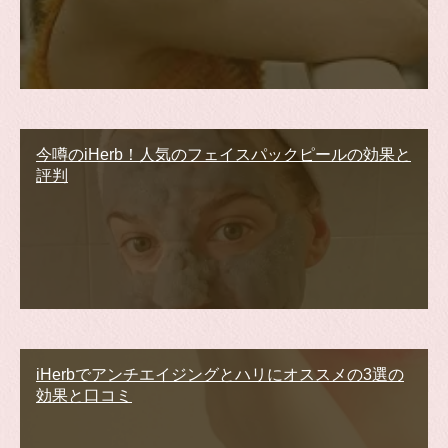
今噂のiHerb！人気のフェイスパックピールの効果と
評判
iHerbでアンチエイジングとハリにオススメの3選の
効果と口コミ