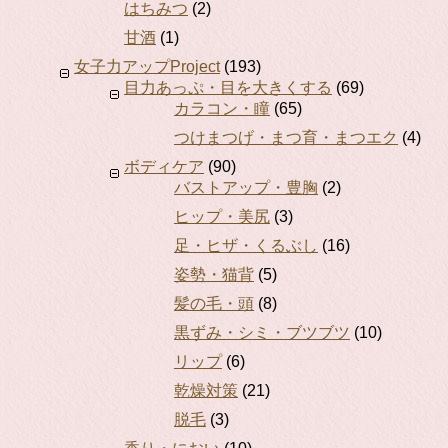
はちみつ
(2)
甘酒
(1)
女子力アップProject
(193)
目力あっぷ・目を大きくする
(69)
カラコン・瞳
(65)
つけまつげ・まつ育・まつエク
(4)
ボディケア
(90)
バストアップ・豊胸
(2)
ヒップ・美尻
(3)
足・ヒザ・くるぶし
(16)
姿勢・猫背
(5)
髪の毛・頭
(8)
黒ずみ・シミ・ブツブツ
(10)
リップ
(6)
乾燥対策
(21)
脱毛
(3)