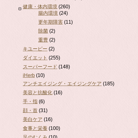
健康・体内環境
(260)
腸内環境
(24)
更年期障害
(11)
除菌
(2)
重曹
(2)
キユーピー
(2)
ダイエット
(255)
スーパーフード
(148)
iHerb
(10)
アンチエイジング・エイジングケア
(185)
美容と抗酸化
(16)
手・指
(6)
顔・首
(31)
美白ケア
(16)
食事と栄養
(100)
足のむくみ
(10)