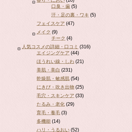
香り・におい
(10)
口臭・歯
(5)
汗・足の裏・ワキ
(5)
フェイスケア
(47)
メイク
(9)
チーク
(4)
人気コスメの詳細・口コミ
(316)
エイジングケア
(44)
ほうれい線・しわ
(21)
美肌・美白
(231)
乾燥肌・敏感肌
(54)
にきび・吹き出物
(25)
毛穴・スキンケア
(33)
たるみ・老化
(29)
育毛・養毛
(3)
多機能
(14)
ハリ・うるおい
(52)