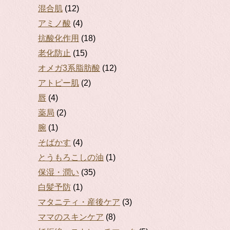
混合肌
(12)
アミノ酸
(4)
抗酸化作用
(18)
老化防止
(15)
オメガ3系脂肪酸
(12)
アトピー肌
(2)
唇
(4)
薬局
(2)
腕
(1)
そばかす
(4)
とうもろこしの油
(1)
保湿・潤い
(35)
白髪予防
(1)
マタニティ・産後ケア
(3)
ママのスキンケア
(8)