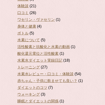
体験談
(21)
口コミ
(26)
ワセリン・ヴァセリン
(1)
身体と健康
(4)
ボトル
(5)
水素について
(5)
活性酸素と抗酸化と水素の動画
(1)
酸化還元電位と活性酸素
(1)
水素水ダイエット実録日記
(18)
トレーニング
(27)
水素水レビュー・口コミ・体験談
(54)
赤ちゃん・子供に飲ませても良い？
(1)
ダイエットのコツ
(7)
ウォーキング
(3)
睡眠とダイエットの関係
(1)