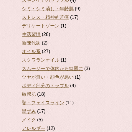
スキンケアのトラブル
(4)
シミ・シミ消し・年齢肌
(9)
ストレス・精神的苦痛
(17)
デリケートゾーン
(1)
生活習慣
(28)
新陳代謝
(2)
オイル系
(27)
スクワランオイル
(1)
スムージーで体内から綺麗に
(3)
ツヤが無い・顔色が悪い
(1)
ボディ部分のトラブル
(4)
敏感肌
(18)
顎・フェイスライン
(11)
黒ずみ
(17)
メイク
(5)
アレルギー
(12)