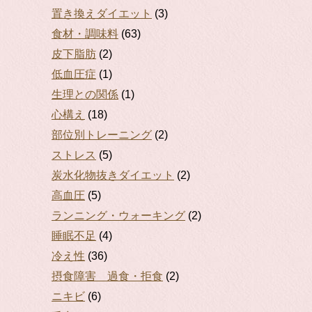
置き換えダイエット
(3)
食材・調味料
(63)
皮下脂肪
(2)
低血圧症
(1)
生理との関係
(1)
心構え
(18)
部位別トレーニング
(2)
ストレス
(5)
炭水化物抜きダイエット
(2)
高血圧
(5)
ランニング・ウォーキング
(2)
睡眠不足
(4)
冷え性
(36)
摂食障害 過食・拒食
(2)
ニキビ
(6)