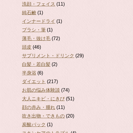
洗顔・フェイス
(11)
純石鹸
(1)
インナードライ
(1)
ブラシ・筆
(1)
薄毛・抜け毛
(72)
頭皮
(46)
サプリメント・ドリンク
(29)
白髪・若白髪
(2)
半身浴
(6)
ダイエット
(217)
お肌の悩み体験談
(74)
大人ニキビ・にきび
(51)
顔の赤み・腫れ
(11)
吹き出物・できもの
(20)
炭酸パック
(1)