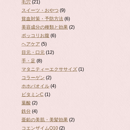
毛穴
(21)
スイーツ・おやつ
(9)
貧血対策・予防方法
(6)
美容成分の種類と効果
(2)
ポッコリお腹
(6)
ヘアケア
(5)
目元・口元
(12)
手・足
(8)
マタニティーエクササイズ
(1)
コラーゲン
(2)
ホホバオイル
(4)
ビタミンC
(1)
葉酸
(2)
鉄分
(4)
亜鉛の美肌・美髪効果
(2)
コエンザイムQ10
(2)