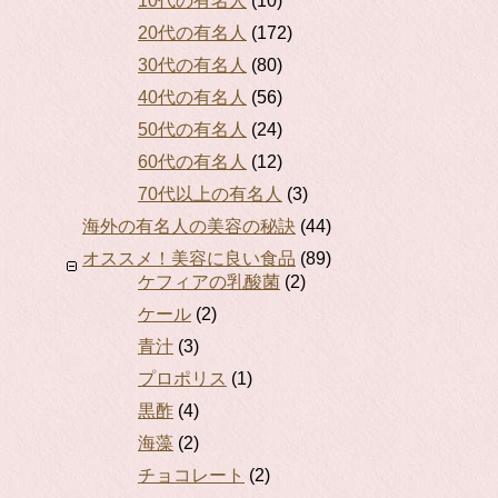
10代の有名人
(10)
20代の有名人
(172)
30代の有名人
(80)
40代の有名人
(56)
50代の有名人
(24)
60代の有名人
(12)
70代以上の有名人
(3)
海外の有名人の美容の秘訣
(44)
オススメ！美容に良い食品
(89)
ケフィアの乳酸菌
(2)
ケール
(2)
青汁
(3)
プロポリス
(1)
黒酢
(4)
海藻
(2)
チョコレート
(2)