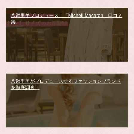
八鍬里美プロデュース！「Michell Macaron」口コミ
集
八鍬里美がプロデュースするファッションブランド
を徹底調査！