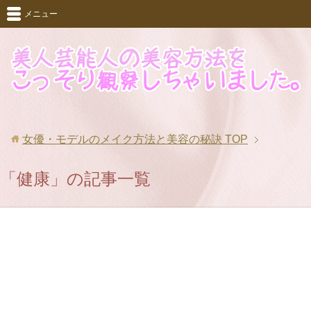
メニュー
女優・モデルのメイク方法と美容の秘訣
TOP
「健康」の記事一覧