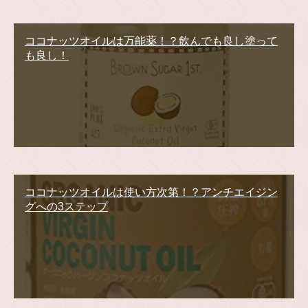
ココナッツオイルは万能薬！？飲んでも良し塗って
も良し！
ココナッツオイルは使い方次第！？アンチエイジン
グへの3ステップ