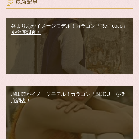
最新記事
谷まりあがイメージモデル！カラコン「Re coco」
を徹底調査！
堀田茜がイメージモデル！カラコン「BIJOU」を徹
底調査！