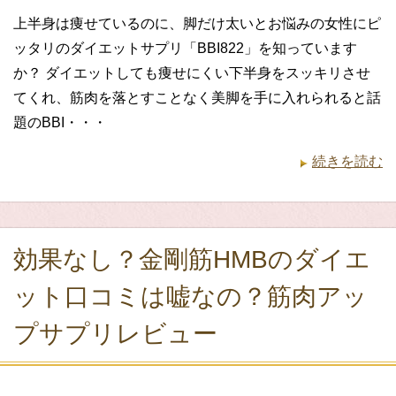
上半身は痩せているのに、脚だけ太いとお悩みの女性にピ
ッタリのダイエットサプリ「BBI822」を知っています
か？ ダイエットしても痩せにくい下半身をスッキリさせ
てくれ、筋肉を落とすことなく美脚を手に入れられると話
題のBBI・・・
続きを読む
効果なし？金剛筋HMBのダイエ
ット口コミは嘘なの？筋肉アッ
プサプリレビュー