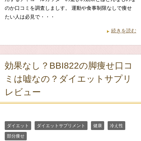
のか口コミを調査しましす。 運動や食事制限なしで痩せ
たい人は必見で・・・
続きを読む
効果なし？BBI822の脚痩せ口コ
ミは嘘なの？ダイエットサプリ
レビュー
ダイエット
ダイエットサプリメント
健康
冷え性
部分痩せ