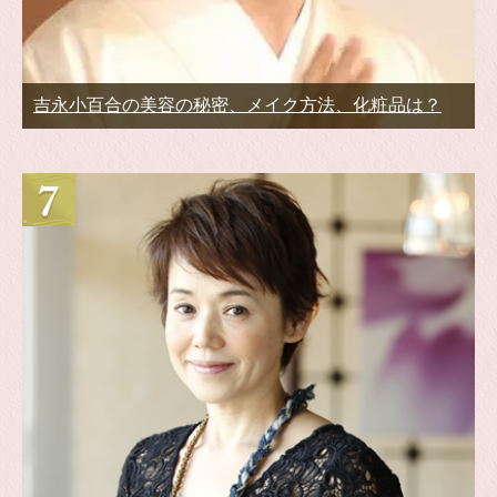
吉永小百合の美容の秘密、メイク方法、化粧品は？