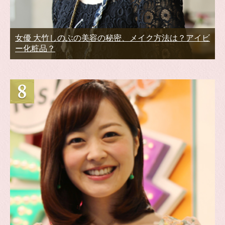
女優 大竹しのぶの美容の秘密、メイク方法は？アイビ
ー化粧品？