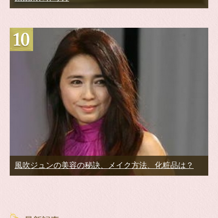
風吹ジュンの美容の秘訣、メイク方法、化粧品は？