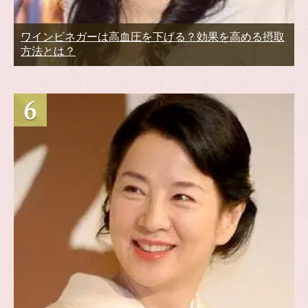
ワインビネガーは高血圧を下げる？効果を高める摂取
方法とは？