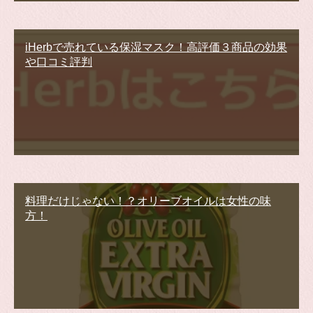
iHerbで売れている保湿マスク！高評価３商品の効果
や口コミ評判
料理だけじゃない！？オリーブオイルは女性の味
方！