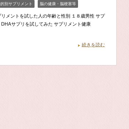
目的別サプリメント
脳の健康・脳梗塞等
m/topic/ サプリメントを試した人の年齢と性別 １８歳男性 サプ
DHAサプリを試してみた サプリメント健康
続きを読む