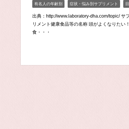
有名人の年齢別
症状・悩み別サプリメント
出典：http://www.laboratory-dha.co
リメント健康食品等の名称 頭がよくなりたい！
食・・・