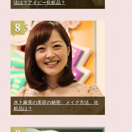
法は？アイビー化粧品？
水卜麻美の美容の秘密、メイク方法、化
粧品は？