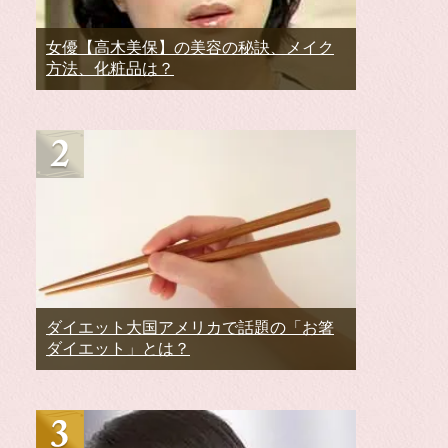
女優【高木美保】の美容の秘訣、メイク
方法、化粧品は？
ダイエット大国アメリカで話題の「お箸
ダイエット」とは？