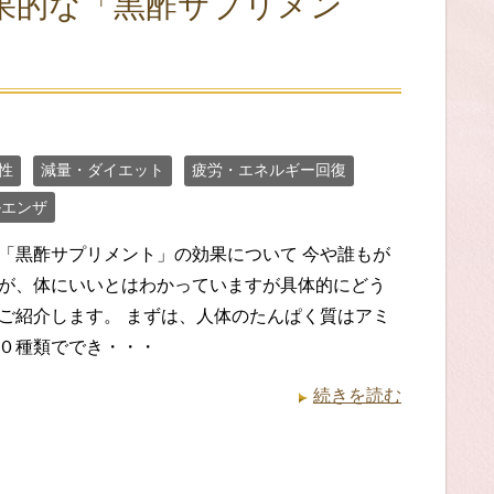
果的な「黒酢サプリメン
性
減量・ダイエット
疲労・エネルギー回復
ルエンザ
「黒酢サプリメント」の効果について 今や誰もが
が、体にいいとはわかっていますが具体的にどう
ご紹介します。 まずは、人体のたんぱく質はアミ
０種類ででき・・・
続きを読む