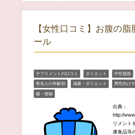
【女性口コミ】お腹の脂
ール
サプリメントの口コミ
ダイエット
中性脂肪
有名人の年齢別
減量・ダイエット
男性向け
腸・便秘
出典：
http://ww
リメントを
康食品等