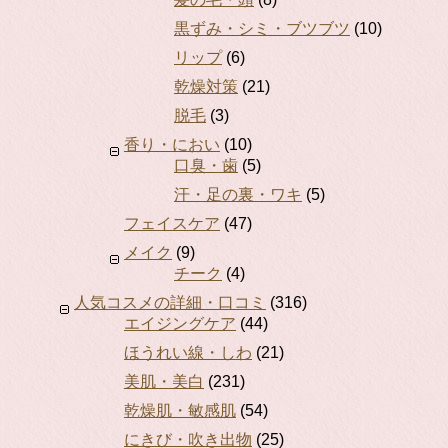
黒ずみ・シミ・ブツブツ
(10)
リップ
(6)
乾燥対策
(21)
脱毛
(3)
香り・におい
(10)
口臭・歯
(5)
汗・足の裏・ワキ
(5)
フェイスケア
(47)
メイク
(9)
チーク
(4)
人気コスメの詳細・口コミ
(316)
エイジングケア
(44)
ほうれい線・しわ
(21)
美肌・美白
(231)
乾燥肌・敏感肌
(54)
にきび・吹き出物
(25)