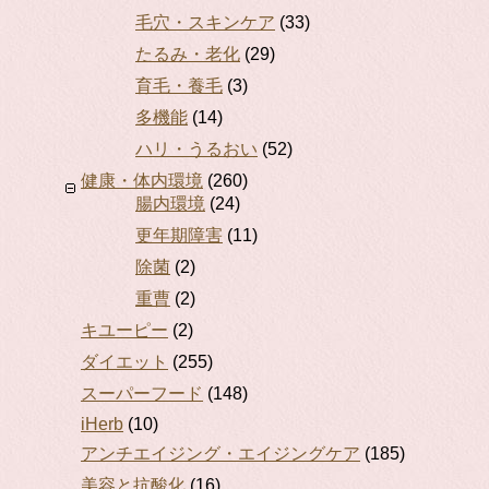
毛穴・スキンケア
(33)
たるみ・老化
(29)
育毛・養毛
(3)
多機能
(14)
ハリ・うるおい
(52)
健康・体内環境
(260)
腸内環境
(24)
更年期障害
(11)
除菌
(2)
重曹
(2)
キユーピー
(2)
ダイエット
(255)
スーパーフード
(148)
iHerb
(10)
アンチエイジング・エイジングケア
(185)
美容と抗酸化
(16)