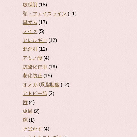
敏感肌
(18)
顎・フェイスライン
(11)
黒ずみ
(17)
メイク
(5)
アレルギー
(12)
混合肌
(12)
アミノ酸
(4)
抗酸化作用
(18)
老化防止
(15)
オメガ3系脂肪酸
(12)
アトピー肌
(2)
唇
(4)
薬局
(2)
腕
(1)
そばかす
(4)