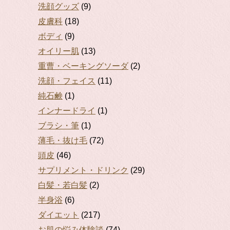
洗顔グッズ
(9)
皮膚科
(18)
ボディ
(9)
オイリー肌
(13)
重曹・ベーキングソーダ
(2)
洗顔・フェイス
(11)
純石鹸
(1)
インナードライ
(1)
ブラシ・筆
(1)
薄毛・抜け毛
(72)
頭皮
(46)
サプリメント・ドリンク
(29)
白髪・若白髪
(2)
半身浴
(6)
ダイエット
(217)
お肌の悩み体験談
(74)