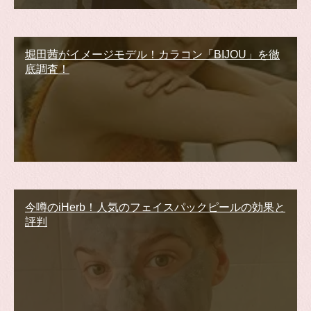
堀田茜がイメージモデル！カラコン「BIJOU」を徹
底調査！
今噂のiHerb！人気のフェイスパックピールの効果と
評判