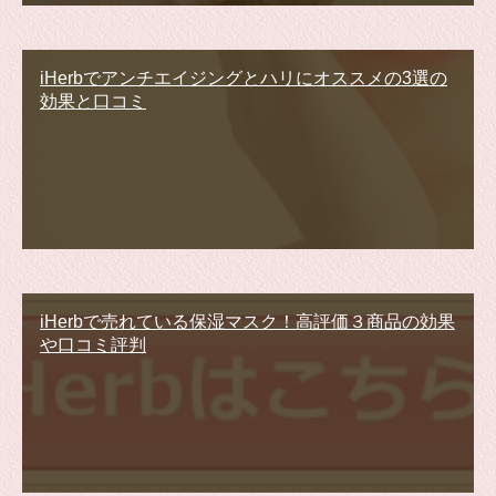
iHerbでアンチエイジングとハリにオススメの3選の
効果と口コミ
iHerbで売れている保湿マスク！高評価３商品の効果
や口コミ評判