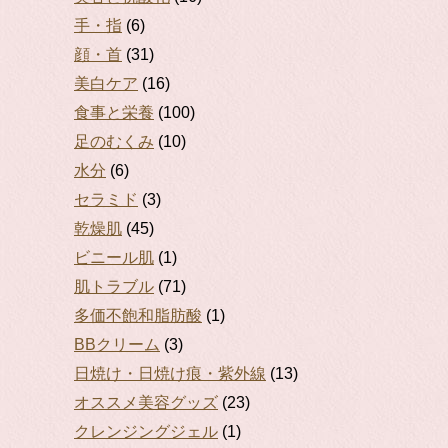
手・指
(6)
顔・首
(31)
美白ケア
(16)
食事と栄養
(100)
足のむくみ
(10)
水分
(6)
セラミド
(3)
乾燥肌
(45)
ビニール肌
(1)
肌トラブル
(71)
多価不飽和脂肪酸
(1)
BBクリーム
(3)
日焼け・日焼け痕・紫外線
(13)
オススメ美容グッズ
(23)
クレンジングジェル
(1)