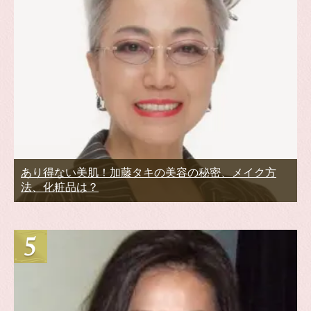
あり得ない美肌！加藤タキの美容の秘密、メイク方
法、化粧品は？