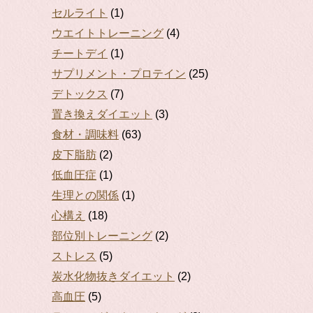
セルライト
(1)
ウエイトトレーニング
(4)
チートデイ
(1)
サプリメント・プロテイン
(25)
デトックス
(7)
置き換えダイエット
(3)
食材・調味料
(63)
皮下脂肪
(2)
低血圧症
(1)
生理との関係
(1)
心構え
(18)
部位別トレーニング
(2)
ストレス
(5)
炭水化物抜きダイエット
(2)
高血圧
(5)