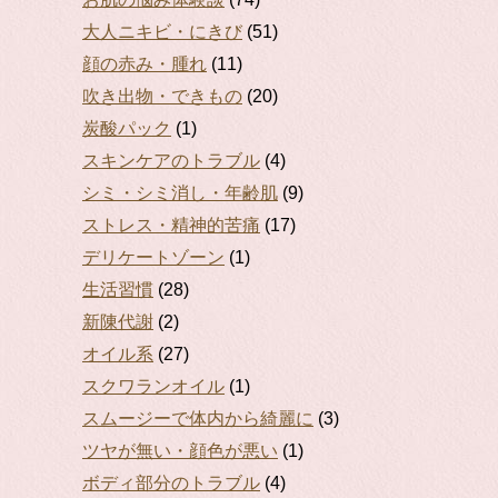
大人ニキビ・にきび
(51)
顔の赤み・腫れ
(11)
吹き出物・できもの
(20)
炭酸パック
(1)
スキンケアのトラブル
(4)
シミ・シミ消し・年齢肌
(9)
ストレス・精神的苦痛
(17)
デリケートゾーン
(1)
生活習慣
(28)
新陳代謝
(2)
オイル系
(27)
スクワランオイル
(1)
スムージーで体内から綺麗に
(3)
ツヤが無い・顔色が悪い
(1)
ボディ部分のトラブル
(4)