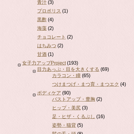
青汁
(3)
プロポリス
(1)
黒酢
(4)
海藻
(2)
チョコレート
(2)
はちみつ
(2)
甘酒
(1)
女子力アップProject
(193)
目力あっぷ・目を大きくする
(69)
カラコン・瞳
(65)
つけまつげ・まつ育・まつエク
(4)
ボディケア
(90)
バストアップ・豊胸
(2)
ヒップ・美尻
(3)
足・ヒザ・くるぶし
(16)
姿勢・猫背
(5)
髪の毛・頭
(8)