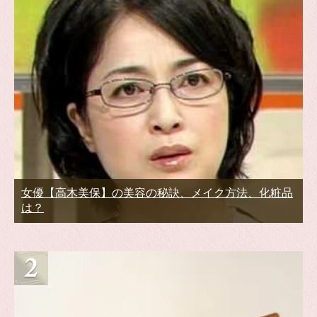
女優【高木美保】の美容の秘訣、メイク方法、化粧品
は？