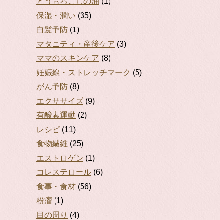
とうもろこしの油
(1)
保湿・潤い
(35)
白髪予防
(1)
マタニティ・産後ケア
(3)
ママのスキンケア
(8)
妊娠線・ストレッチマーク
(5)
がん予防
(8)
エクササイズ
(9)
有酸素運動
(2)
レシピ
(11)
食物繊維
(25)
エストロゲン
(1)
コレステロール
(6)
食事・食材
(56)
粉瘤
(1)
目の周り
(4)