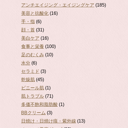
アンチエイジング・エイジングケア
(185)
美容と抗酸化
(16)
手・指
(6)
顔・首
(31)
美白ケア
(16)
食事と栄養
(100)
足のむくみ
(10)
水分
(6)
セラミド
(3)
乾燥肌
(45)
ビニール肌
(1)
肌トラブル
(71)
多価不飽和脂肪酸
(1)
BBクリーム
(3)
日焼け・日焼け痕・紫外線
(13)