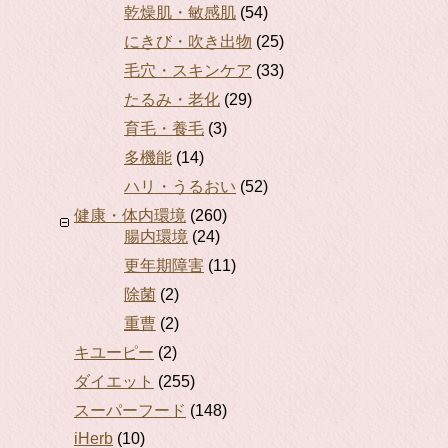
乾燥肌・敏感肌
(54)
にきび・吹き出物
(25)
毛穴・スキンケア
(33)
たるみ・老化
(29)
育毛・養毛
(3)
多機能
(14)
ハリ・うるおい
(52)
健康・体内環境
(260)
腸内環境
(24)
更年期障害
(11)
除菌
(2)
重曹
(2)
キユーピー
(2)
ダイエット
(255)
スーパーフード
(148)
iHerb
(10)