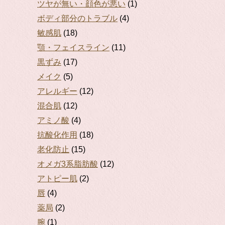
ツヤが無い・顔色が悪い
(1)
ボディ部分のトラブル
(4)
敏感肌
(18)
顎・フェイスライン
(11)
黒ずみ
(17)
メイク
(5)
アレルギー
(12)
混合肌
(12)
アミノ酸
(4)
抗酸化作用
(18)
老化防止
(15)
オメガ3系脂肪酸
(12)
アトピー肌
(2)
唇
(4)
薬局
(2)
腕
(1)