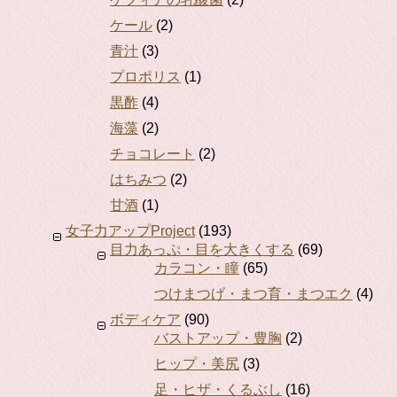
ケール
(2)
青汁
(3)
プロポリス
(1)
黒酢
(4)
海藻
(2)
チョコレート
(2)
はちみつ
(2)
甘酒
(1)
女子力アップProject
(193)
目力あっぷ・目を大きくする
(69)
カラコン・瞳
(65)
つけまつげ・まつ育・まつエク
(4)
ボディケア
(90)
バストアップ・豊胸
(2)
ヒップ・美尻
(3)
足・ヒザ・くるぶし
(16)