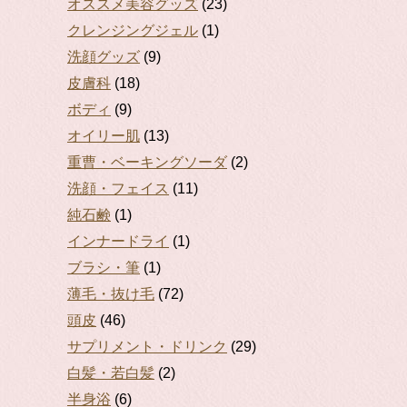
オススメ美容グッズ
(23)
クレンジングジェル
(1)
洗顔グッズ
(9)
皮膚科
(18)
ボディ
(9)
オイリー肌
(13)
重曹・ベーキングソーダ
(2)
洗顔・フェイス
(11)
純石鹸
(1)
インナードライ
(1)
ブラシ・筆
(1)
薄毛・抜け毛
(72)
頭皮
(46)
サプリメント・ドリンク
(29)
白髪・若白髪
(2)
半身浴
(6)