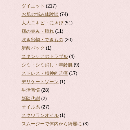
ダイエット
(217)
お肌の悩み体験談
(74)
大人ニキビ・にきび
(51)
顔の赤み・腫れ
(11)
吹き出物・できもの
(20)
炭酸パック
(1)
スキンケアのトラブル
(4)
シミ・シミ消し・年齢肌
(9)
ストレス・精神的苦痛
(17)
デリケートゾーン
(1)
生活習慣
(28)
新陳代謝
(2)
オイル系
(27)
スクワランオイル
(1)
スムージーで体内から綺麗に
(3)