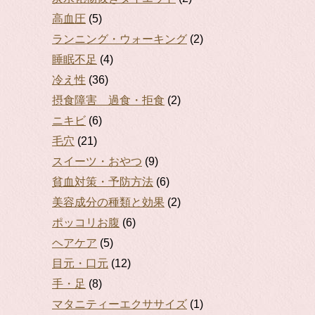
高血圧
(5)
ランニング・ウォーキング
(2)
睡眠不足
(4)
冷え性
(36)
摂食障害 過食・拒食
(2)
ニキビ
(6)
毛穴
(21)
スイーツ・おやつ
(9)
貧血対策・予防方法
(6)
美容成分の種類と効果
(2)
ポッコリお腹
(6)
ヘアケア
(5)
目元・口元
(12)
手・足
(8)
マタニティーエクササイズ
(1)