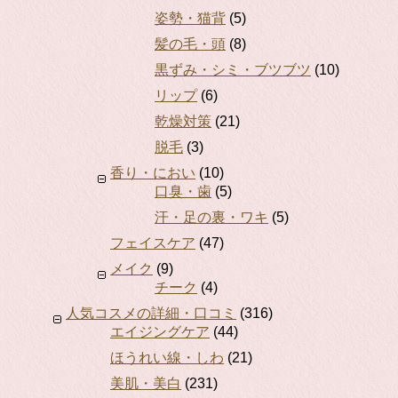
姿勢・猫背
(5)
髪の毛・頭
(8)
黒ずみ・シミ・ブツブツ
(10)
リップ
(6)
乾燥対策
(21)
脱毛
(3)
香り・におい
(10)
口臭・歯
(5)
汗・足の裏・ワキ
(5)
フェイスケア
(47)
メイク
(9)
チーク
(4)
人気コスメの詳細・口コミ
(316)
エイジングケア
(44)
ほうれい線・しわ
(21)
美肌・美白
(231)