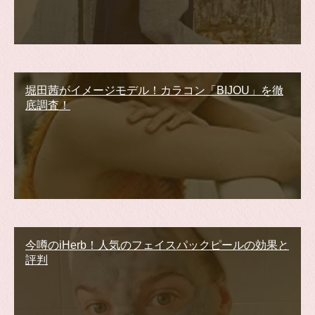
堀田茜がイメージモデル！カラコン「BIJOU」を徹
底調査！
今噂のiHerb！人気のフェイスパックピールの効果と
評判