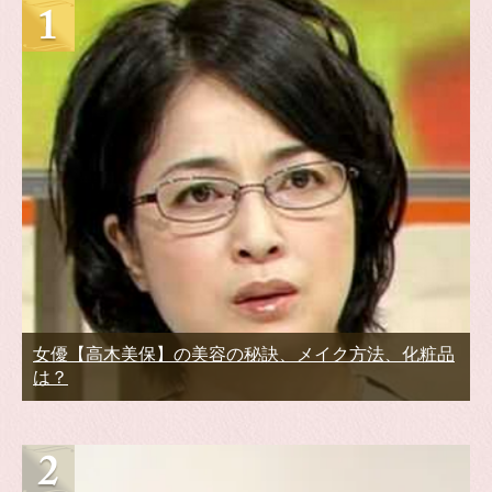
女優【高木美保】の美容の秘訣、メイク方法、化粧品
は？