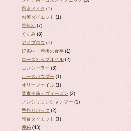
メイク術・コスメテクニック
(5)
風水メイク
(1)
お箸ダイエット
(1)
更年期
(7)
くすみ
(8)
アイブロウ
(1)
妊娠中・産後の食事
(1)
ローズヒップオイル
(2)
コンシーラー
(3)
ルースパウダー
(1)
オリーブオイル
(1)
菜食主義・ヴィーガン
(2)
ノンシリコンシャンプー
(1)
手作りパック
(2)
朝食ダイエット
(1)
便秘
(43)