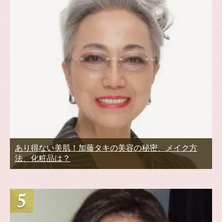
あり得ない美肌！加藤タキの美容の秘密、メイク方
法、化粧品は？