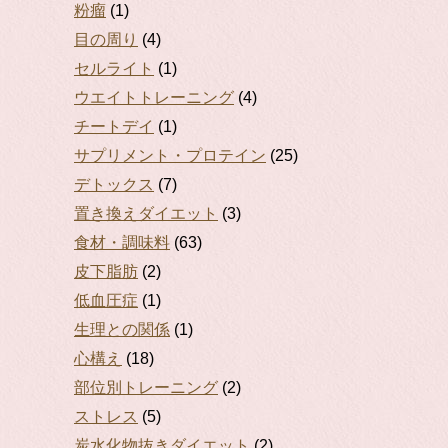
粉瘤
(1)
目の周り
(4)
セルライト
(1)
ウエイトトレーニング
(4)
チートデイ
(1)
サプリメント・プロテイン
(25)
デトックス
(7)
置き換えダイエット
(3)
食材・調味料
(63)
皮下脂肪
(2)
低血圧症
(1)
生理との関係
(1)
心構え
(18)
部位別トレーニング
(2)
ストレス
(5)
炭水化物抜きダイエット
(2)