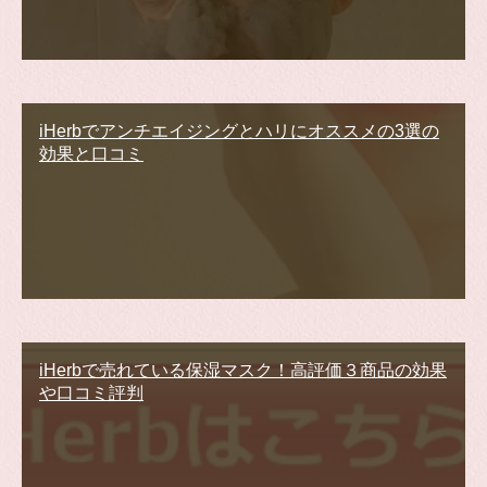
iHerbでアンチエイジングとハリにオススメの3選の
効果と口コミ
iHerbで売れている保湿マスク！高評価３商品の効果
や口コミ評判