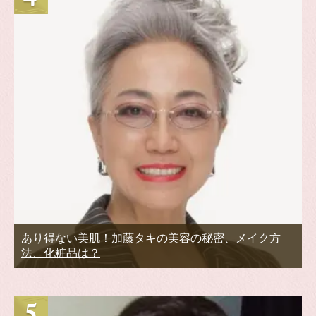
あり得ない美肌！加藤タキの美容の秘密、メイク方
法、化粧品は？