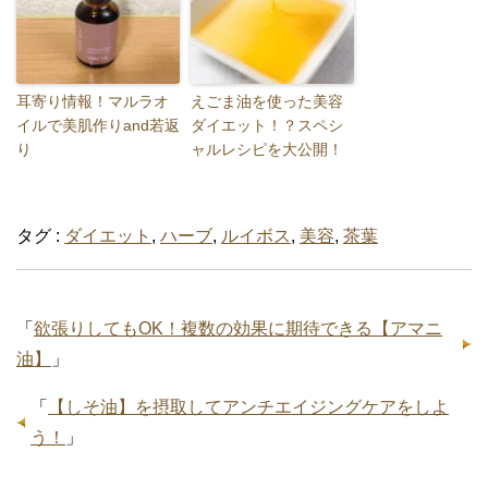
耳寄り情報！マルラオ
えごま油を使った美容
イルで美肌作りand若返
ダイエット！？スペシ
り
ャルレシピを大公開！
タグ :
ダイエット
,
ハーブ
,
ルイボス
,
美容
,
茶葉
「
欲張りしてもOK！複数の効果に期待できる【アマニ
油】
」
「
【しそ油】を摂取してアンチエイジングケアをしよ
う！
」