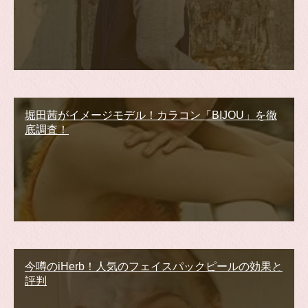
堀田茜がイメージモデル！カラコン「BIJOU」を徹
底調査！
今噂のiHerb！人気のフェイスパックピールの効果と
評判