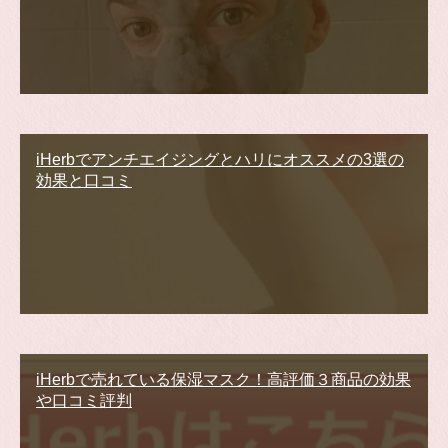
iHerbでアンチエイジングとハリにオススメの3選の
効果と口コミ
iHerbで売れている保湿マスク！高評価３商品の効果
や口コミ評判