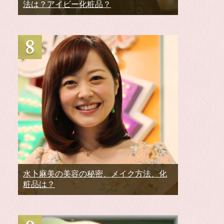
法は？アイビー化粧品？
水卜麻美の美容の秘密、メイク方法、化
粧品は？