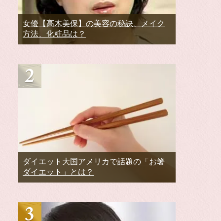
女優【高木美保】の美容の秘訣、メイク
方法、化粧品は？
ダイエット大国アメリカで話題の「お箸
ダイエット」とは？