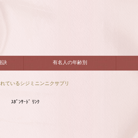
秘訣
有名人の年齢別
われているシジミニンニクサプリ
ｽﾎﾟﾝｻｰﾄﾞ ﾘﾝｸ