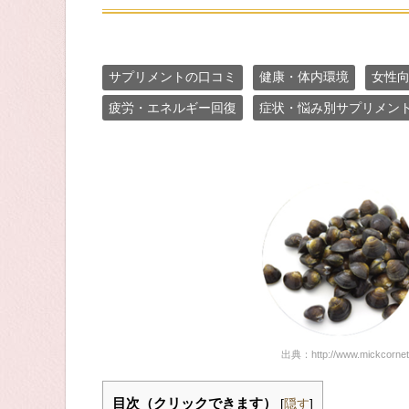
サプリメントの口コミ
健康・体内環境
女性
疲労・エネルギー回復
症状・悩み別サプリメン
出典：http://www.mickcornettf
目次（クリックできます）
[
隠す
]