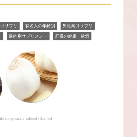
向けサプリ
有名人の年齢別
男性向けサプリ
ト
目的別サプリメント
肝臓の健康・飲酒
orcongress.com/sijimininniku.html