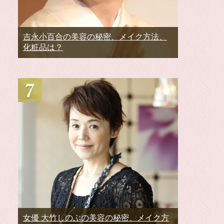
吉永小百合の美容の秘密、メイク方法、
化粧品は？
女優 大竹しのぶの美容の秘密、メイク方