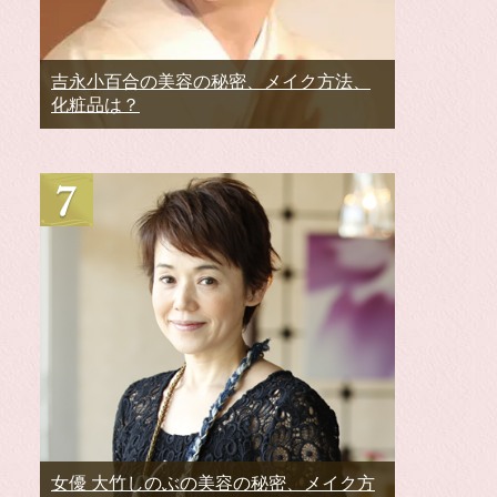
吉永小百合の美容の秘密、メイク方法、
化粧品は？
女優 大竹しのぶの美容の秘密、メイク方