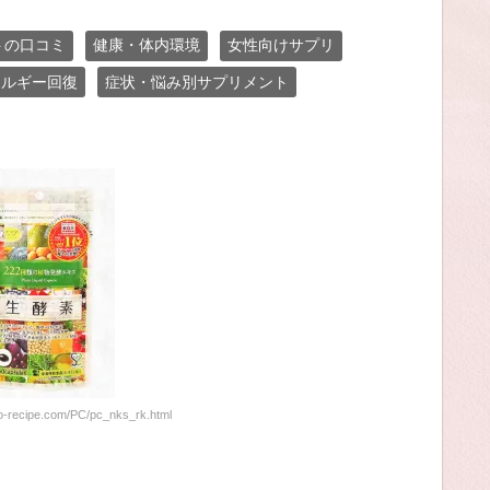
トの口コミ
健康・体内環境
女性向けサプリ
ネルギー回復
症状・悩み別サプリメント
recipe.com/PC/pc_nks_rk.html