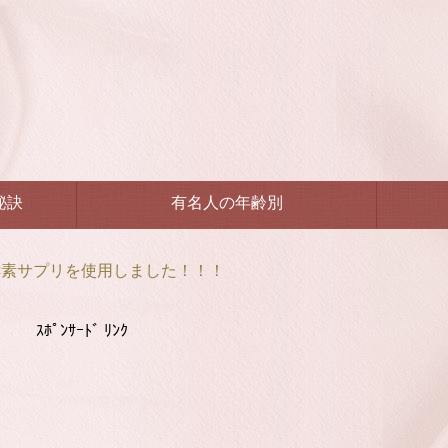
秘訣
有名人の年齢別
酵素サプリを使用しました！！！
ｽﾎﾟﾝｻｰﾄﾞ ﾘﾝｸ