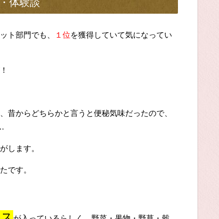
・体験談
ット部門でも、
１位
を獲得していて気になってい
！
、昔からどちらかと言うと便秘気味だったので、
…
がします。
たです。
キス
が入っているらしく、野菜・果物・野草・穀