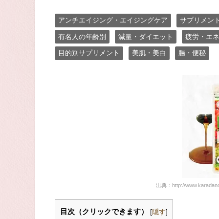
アンチエイジング・エイジングケア
サプリメン
有名人の年齢別
減量・ダイエット
疲労・エ
目的別サプリメント
美肌・美白
腸・便秘
出典：http://www.karadano-
目次（クリックできます）
[
隠す
]