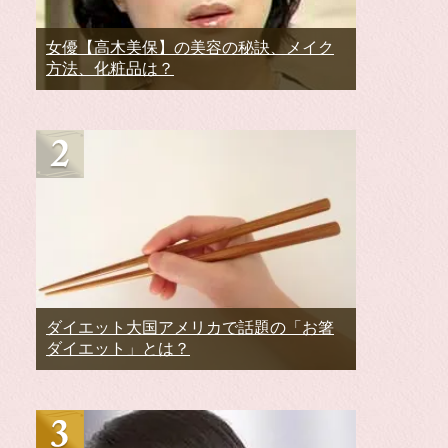
女優【高木美保】の美容の秘訣、メイク
方法、化粧品は？
ダイエット大国アメリカで話題の「お箸
ダイエット」とは？