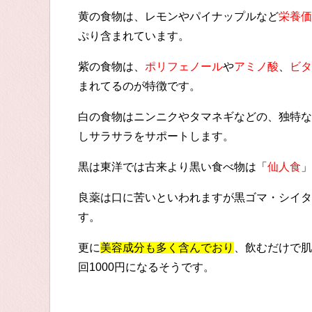
黄の食物は、レモンやパイナップルなど
栄養価
ぷり含まれています。
紫の食物は、
ポリフェノール
や
アミノ酸
、
ビタ
まれてるのが特徴です。
白の食物はニンニクやタマネギなどの、独特な
しサラサラをサポートします。
黒は東洋では古来より黒い食べ物は「
仙人食
」
良薬は口に苦いといわれますが黒ゴマ・シイタ
す。
更に
美容成分も多く含んでおり
、飲むだけで肌
回1000円になるそうです。