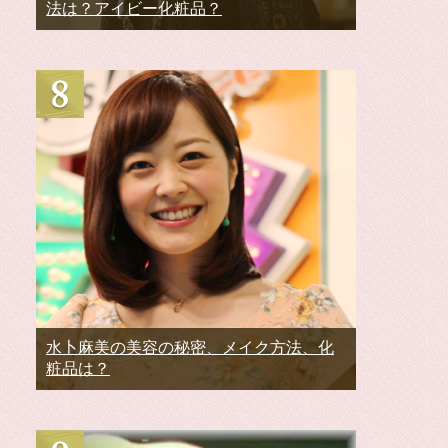
法は？アイビー化粧品？
水卜麻美の美容の秘密、メイク方法、化
粧品は？