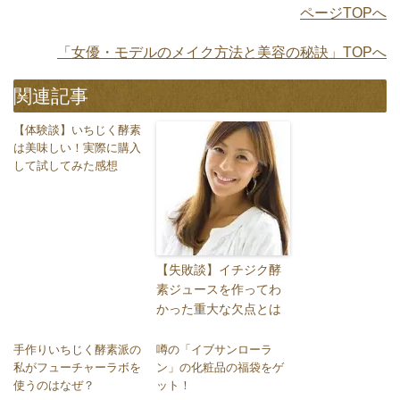
ページTOPへ
「女優・モデルのメイク方法と美容の秘訣」TOPへ
関連記事
【体験談】いちじく酵素
は美味しい！実際に購入
して試してみた感想
【失敗談】イチジク酵
素ジュースを作ってわ
かった重大な欠点とは
手作りいちじく酵素派の
噂の「イブサンローラ
私がフューチャーラボを
ン」の化粧品の福袋をゲ
使うのはなぜ？
ット！