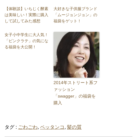
【体験談】いちじく酵素
大好きな子供服ブランド
は美味しい！実際に購入
「ムージョンジョン」の
して試してみた感想
福袋をゲット！
女子小中学生に大人気！
「ピンクラテ」の気にな
る福袋を大公開！
2014年ストリート系フ
ァッション
「swagger」の福袋を
購入
タグ :
ごわごわ
,
ペッタンコ
,
髪の質