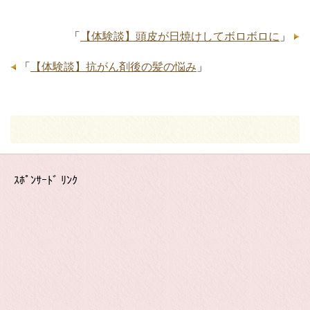
「
【体験談】頭皮が日焼けしてボロボロに
」
「
【体験談】抗がん剤後の髪の悩み
」
ｽﾎﾟﾝｻｰﾄﾞ ﾘﾝｸ