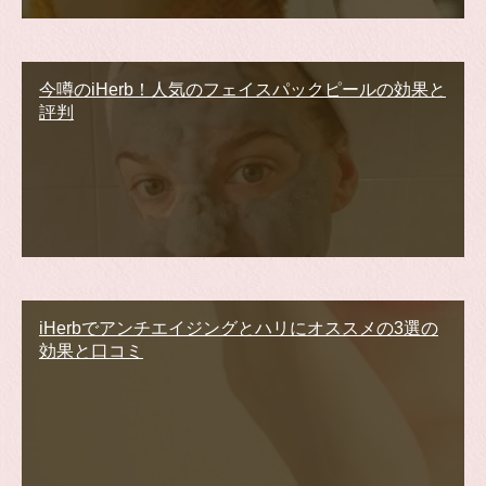
今噂のiHerb！人気のフェイスパックピールの効果と
評判
iHerbでアンチエイジングとハリにオススメの3選の
効果と口コミ