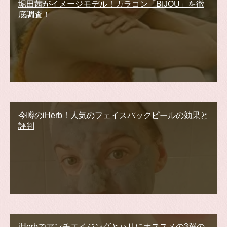
堀田茜がイメージモデル！カラコン「BIJOU」を徹
底調査！
今噂のiHerb！人気のフェイスパックピールの効果と
評判
iHerbでアンチエイジングとハリにオススメの3選の