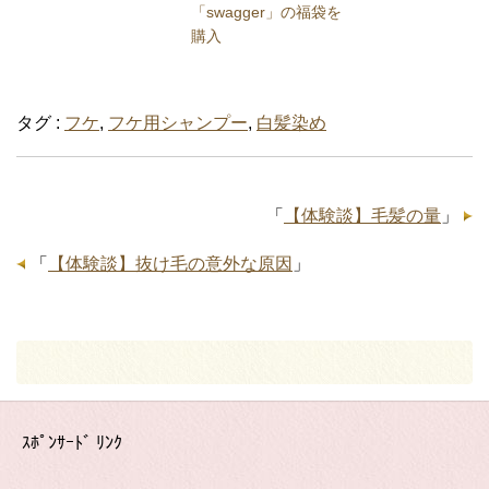
「swagger」の福袋を
購入
タグ :
フケ
,
フケ用シャンプー
,
白髪染め
「
【体験談】毛髪の量
」
「
【体験談】抜け毛の意外な原因
」
ｽﾎﾟﾝｻｰﾄﾞ ﾘﾝｸ