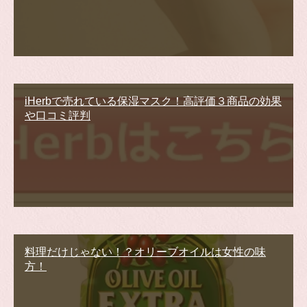
iHerbで売れている保湿マスク！高評価３商品の効果
や口コミ評判
料理だけじゃない！？オリーブオイルは女性の味
方！