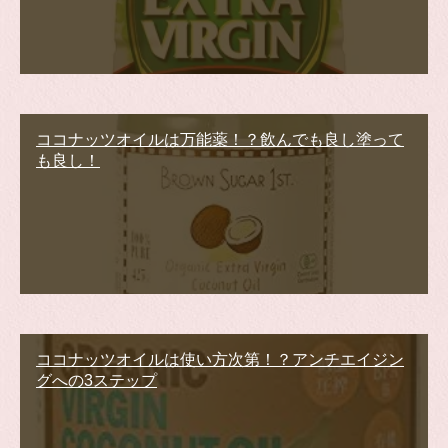
ココナッツオイルは万能薬！？飲んでも良し塗って
も良し！
ココナッツオイルは使い方次第！？アンチエイジン
グへの3ステップ