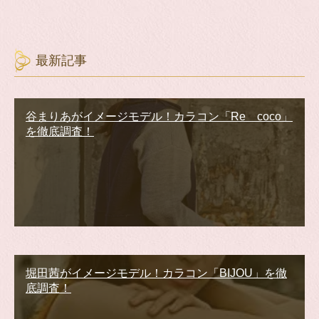
最新記事
谷まりあがイメージモデル！カラコン「Re coco」
を徹底調査！
堀田茜がイメージモデル！カラコン「BIJOU」を徹
底調査！