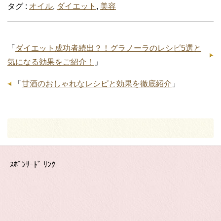
タグ :
オイル
,
ダイエット
,
美容
「
ダイエット成功者続出？！グラノーラのレシピ5選と
気になる効果をご紹介！
」
「
甘酒のおしゃれなレシピと効果を徹底紹介
」
ｽﾎﾟﾝｻｰﾄﾞ ﾘﾝｸ