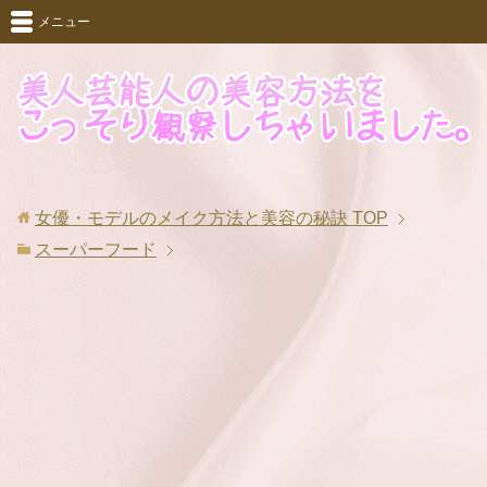
メニュー
女優・モデルのメイク方法と美容の秘訣
TOP
スーパーフード