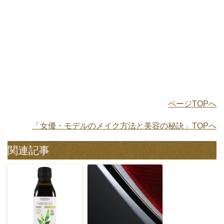
ページTOPへ
「女優・モデルのメイク方法と美容の秘訣」TOPへ
関連記事