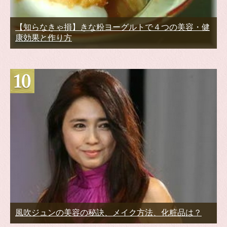
【知らなきゃ損】きな粉ヨーグルトで４つの美容・健
康効果と作り方
風吹ジュンの美容の秘訣、メイク方法、化粧品は？