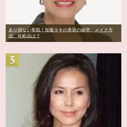
あり得ない美肌！加藤タキの美容の秘密、メイク方
法、化粧品は？