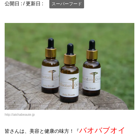
公開日 :
/ 更新日 :
スーパーフード
http://aishabeaute.jp
バオバブオイ
皆さんは、美容と健康の味方！『