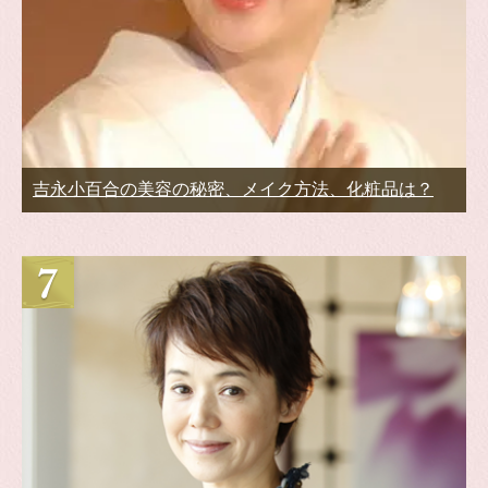
吉永小百合の美容の秘密、メイク方法、化粧品は？